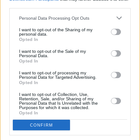
third parties.
Facebook
Twitter
Pinterest
LinkedIn
Tumblr
Telegram
Emai
Personal Data Processing Opt Outs
I want to opt-out of the Sharing of my
personal data.
PREVIOUS ARTICLE
NEXT ARTICLE
Opted In
Η Ευρώπη βάζει τέλος στις
Ευρωπαϊκές τράπεζες:
I want to opt-out of the Sale of my
«τυχερές» αγορές στα
Συνεχίζεται το ράλι μετά τα
Personal Data.
βιντεοπαιχνίδια – Τι αλλάζει
ισχυρά κέρδη του β' τριμήνου
Opted In
για τους ανηλίκους
I want to opt-out of processing my
Personal Data for Targeted Advertising.
Opted In
RELATED
POSTS
I want to opt-out of Collection, Use,
Retention, Sale, and/or Sharing of my
Personal Data that Is Unrelated with the
Purposes for which it was collected.
Opted In
CONFIRM