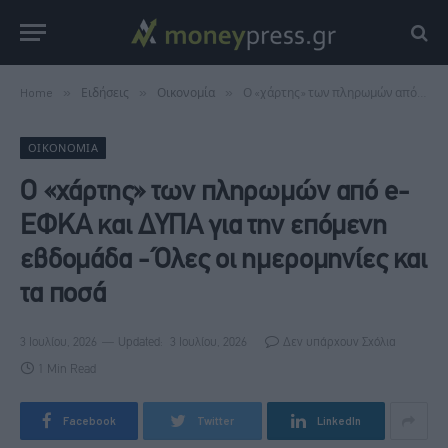
Home
»
Ειδήσεις
»
Οικονομία
»
Ο «χάρτης» των πληρωμών από e-ΕΦΚΑ και ΔΥΠΑ για την επόμενη εβδομάδα - Όλες οι ημερομηνίες και τα ποσά
ΟΙΚΟΝΟΜΊΑ
Ο «χάρτης» των πληρωμών από e-
ΕΦΚΑ και ΔΥΠΑ για την επόμενη
εβδομάδα - Όλες οι ημερομηνίες και
τα ποσά
3 Ιουλίου, 2026
Updated:
3 Ιουλίου, 2026
Δεν υπάρχουν Σχόλια
1 Min Read
Facebook
Twitter
LinkedIn