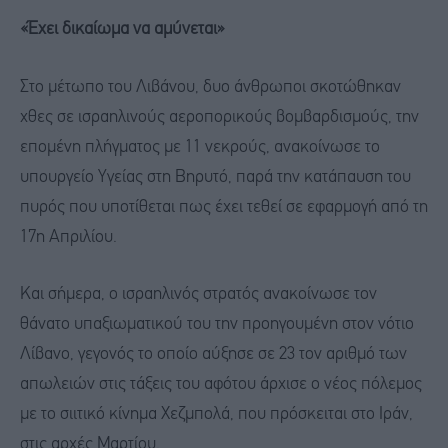
«Έχει δικαίωμα να αμύνεται»
Στο μέτωπο του Λιβάνου, δυο άνθρωποι σκοτώθηκαν
χθες σε ισραηλινούς αεροπορικούς βομβαρδισμούς, την
επομένη πλήγματος με 11 νεκρούς, ανακοίνωσε το
υπουργείο Υγείας στη Βηρυτό, παρά την κατάπαυση του
πυρός που υποτίθεται πως έχει τεθεί σε εφαρμογή από τη
17η Απριλίου.
Και σήμερα, ο ισραηλινός στρατός ανακοίνωσε τον
θάνατο υπαξιωματικού του την προηγουμένη στον νότιο
Λίβανο, γεγονός το οποίο αύξησε σε 23 τον αριθμό των
απωλειών στις τάξεις του αφότου άρχισε ο νέος πόλεμος
με το σιιτικό κίνημα Χεζμπολά, που πρόσκειται στο Ιράν,
στις αρχές Μαρτίου.