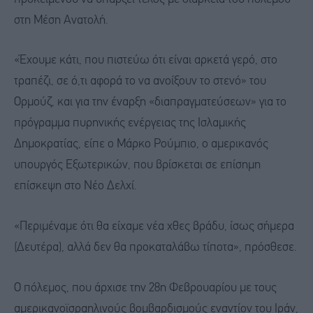
στη Μέση Ανατολή.
«Έχουμε κάτι, που πιστεύω ότι είναι αρκετά γερό, στο
τραπέζι, σε ό,τι αφορά το να ανοίξουν το στενό» του
Ορμούζ, και για την έναρξη «διαπραγματεύσεων» για το
πρόγραμμα πυρηνικής ενέργειας της Ισλαμικής
Δημοκρατίας, είπε ο Μάρκο Ρούμπιο, ο αμερικανός
υπουργός Εξωτερικών, που βρίσκεται σε επίσημη
επίσκεψη στο Νέο Δελχί.
«Περιμέναμε ότι θα είχαμε νέα χθες βράδυ, ίσως σήμερα
(Δευτέρα), αλλά δεν θα προκαταλάβω τίποτα», πρόσθεσε.
Ο πόλεμος, που άρχισε την 28η Φεβρουαρίου με τους
αμερικανοϊσραηλινούς βομβαρδισμούς εναντίον του Ιράν,