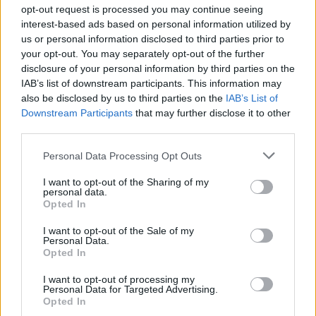
opt-out request is processed you may continue seeing
ακόμη μια φορά, τις απευθείας διαπραγματεύσεις
interest-based ads based on personal information utilized by
ανάμεσα στη λιβανική και την ισραηλινή κυβέρνηση, ενώ
us or personal information disclosed to third parties prior to
your opt-out. You may separately opt-out of the further
υπογράμμισε ότι ο αφοπλισμός της παράταξής του, που
disclosure of your personal information by third parties on the
απαιτούν οι αρχές στη Βηρυτό, δεν θα ήταν τίποτε άλλο
IAB’s list of downstream participants. This information may
also be disclosed by us to third parties on the
IAB’s List of
παρά η υλοποίηση «ισραηλινού σχεδίου».
Downstream Participants
that may further disclose it to other
third parties.
Personal Data Processing Opt Outs
I want to opt-out of the Sharing of my
personal data.
Opted In
I want to opt-out of the Sale of my
Personal Data.
Opted In
I want to opt-out of processing my
Personal Data for Targeted Advertising.
Opted In