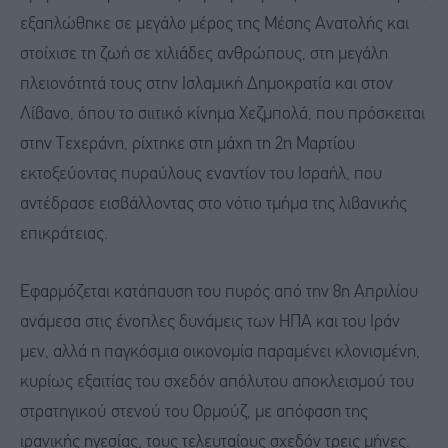
εξαπλώθηκε σε μεγάλο μέρος της Μέσης Ανατολής και
στοίχισε τη ζωή σε χιλιάδες ανθρώπους, στη μεγάλη
πλειονότητά τους στην Ισλαμική Δημοκρατία και στον
Λίβανο, όπου το σιιτικό κίνημα Χεζμπολά, που πρόσκειται
στην Τεχεράνη, ρίχτηκε στη μάχη τη 2η Μαρτίου
εκτοξεύοντας πυραύλους εναντίον του Ισραήλ, που
αντέδρασε εισβάλλοντας στο νότιο τμήμα της λιβανικής
επικράτειας.
Εφαρμόζεται κατάπαυση του πυρός από την 8η Απριλίου
ανάμεσα στις ένοπλες δυνάμεις των ΗΠΑ και του Ιράν
μεν, αλλά η παγκόσμια οικονομία παραμένει κλονισμένη,
κυρίως εξαιτίας του σχεδόν απόλυτου αποκλεισμού του
στρατηγικού στενού του Ορμούζ, με απόφαση της
ιρανικής ηγεσίας, τους τελευταίους σχεδόν τρεις μήνες.