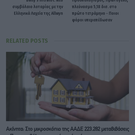
Bally’s Intralot: Νέο
Προϋπολογισμός: Πρωτογενές
συμβόλαιο λοταρίας με την
πλεόνασμα 5,18 δισ. στο
Ελληνικά Λαχεία της Allwyn
πρώτο τετράμηνο - Ποιοι
φόροι υπεραπέδωσαν
RELATED
POSTS
Ακίνητα: Στο μικροσκόπιο της ΑΑΔΕ 223.282 μεταβιβάσεις