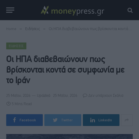
Home
»
Ειδήσεις
»
Οι ΗΠΑ διαβεβαιώνουν πως βρίσκονται κοντά σε συμφωνία με το Ιράν
ΕΙΔΉΣΕΙΣ
Οι ΗΠΑ διαβεβαιώνουν πως
βρίσκονται κοντά σε συμφωνία με
το Ιράν
25 Μαΐου, 2026
Updated:
25 Μαΐου, 2026
Δεν υπάρχουν Σχόλια
5 Mins Read
Facebook
Twitter
LinkedIn