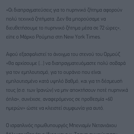
«Οι διαπραγματεύσεις για το πυρηνικό ζήτημα αφορούν
πολύ τεχνικά ζητήματα. Δεν θα μπορούσαμε να
διευθετήσουμε το πυρηνικό ζήτημα μέσα σε 72 ώρες»,
είπε ο Μάρκο Ρούμπιο στη New York Times.
Αφού εξασφαλιστεί το άνοιγμα του στενού του Ορμούζ
«θα αρχίσουμε (...) να διαπραγματευόμαστε πολύ σοβαρά
για τον εμπλουτισμό, για το ουράνιο που είναι
εμπλουτισμένο κατά υψηλό βαθμό, και για τη δέσμευσή
τους (σ.σ. των Ιρανών) να μην αποκτήσουν ποτέ πυρηνικά
όπλα», συνέχισε, αναφερόμενος σε προθεσμία «60
ημερών» ώστε να κλειστεί συμφωνία για αυτό.
Ο ισραηλινός πρωθυπουργός Μπενιαμίν Νετανιάχου