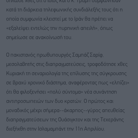
δήλωσε χθες ότι ο ίδιος και ο κ. Τραμπ συμφώνησαν
κατά τη διάρκεια τηλεφωνικής συνδιάλεξής τους ότι η
οποία συμφωνία κλειστεί με το Ιράν θα πρέπει να
«εξαλείψει εντελώς την πυρηνική απειλή», όπως
σημείωσε σε ανακοίνωσή του.
Ο πακιστανός πρωθυπουργός Σαμπάζ Σαρίφ,
μεσολαβητής στις διαπραγματεύσεις, τροφοδότησε χθες
Κυριακή τη σεναριολογία της επίλυσης της σύγκρουσης
σε βραχύ χρονικό διάστημα, αναφέροντας πως «ελπίζει»
ότι θα φιλοξενήσει «πολύ σύντομα» νέα συνάντηση
αντιπροσωπειών των δυο κρατών. Ο πρώτος και
μοναδικός μέχρι σήμερα--άκαρπος--γύρος απευθείας
διαπραγματεύσεων της Ουάσιγκτον και της Τεχεράνης
διεξήχθη στην Ισλαμαμπάντ την 11η Απριλίου.