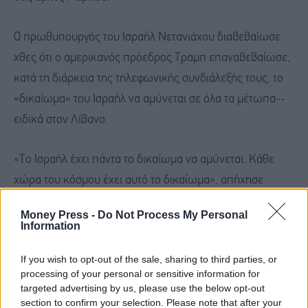
Ο πρωθυπουργός του Ισραήλ Νετανιάχου διαβεβαίωσε
χθες ότι ο αμερικανός πρόεδρος Τραμπ επαναβεβαίωσε,
κατά τη διάρκεια της τηλεφωνικής συνδιάλεξής τους, το
«δικαίωμα» του Ισραήλ να αμύνεται σε όλα τα μέτωπα--
ειδικά στον Λίβανο.
«Το Ισραήλ έχει πάντα το δικαίωμα να αμύνεται. Κάθε
χώρα του κόσμου έχει αυτό το δικαίωμα», απήχησε
σήμερα κι ο αμερικανός ΥΠΕΞ Ρούμπιο.
Money Press -
Do Not Process My Personal
Information
Ο γενικός γραμματέας της Χεζμπολά, ο Ναΐμ Κάσεμ, είπε
If you wish to opt-out of the sale, sharing to third parties, or
πως ελπίζει ότι η συμφωνία ανάμεσα στην Ουάσιγκτον και
processing of your personal or sensitive information for
την Τεχεράνη θα συμπεριλάβει και τη δική του χώρα.
targeted advertising by us, please use the below opt-out
Ωστόσο, ο ηγέτης του σιιτικού κινήματος απέρριψε, για
section to confirm your selection. Please note that after your