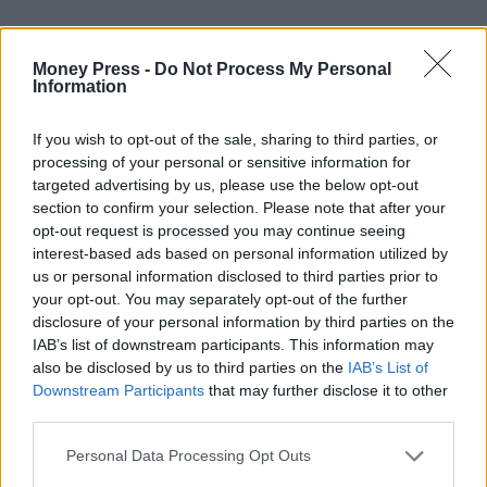
3. Τα έσοδα της κατηγορίας «Μεταβιβάσεις» ανήλθαν σε
Money Press -
Do Not Process My Personal
1.295 εκατ. ευρώ, αυξημένα κατά 1.146 εκατ. ευρώ έναντι
Information
του στόχου. Ποσό 884 αφορά έσοδα από το ΤΑΑ, όπως
προαναφέρθηκε, ενώ ποσό 344 εκατ. ευρώ αφορά έσοδα
If you wish to opt-out of the sale, sharing to third parties, or
processing of your personal or sensitive information for
του ΠΔΕ, τα οποία είναι αυξημένα κατά 231 εκατ. ευρώ
targeted advertising by us, please use the below opt-out
έναντι του στόχου.
section to confirm your selection. Please note that after your
opt-out request is processed you may continue seeing
interest-based ads based on personal information utilized by
4. Τα έσοδα της κατηγορίας «Πωλήσεις αγαθών και
us or personal information disclosed to third parties prior to
υπηρεσιών» ανήλθαν σε 338 εκατ. ευρώ, αυξημένα κατά
your opt-out. You may separately opt-out of the further
disclosure of your personal information by third parties on the
191 εκατ. ευρώ έναντι του στόχου.
IAB’s list of downstream participants. This information may
also be disclosed by us to third parties on the
IAB’s List of
Downstream Participants
that may further disclose it to other
5. Τα έσοδα της κατηγορίας «Λοιπά τρέχοντα έσοδα»
third parties.
ανήλθαν σε 221 εκατ. ευρώ, αυξημένα κατά 94 εκατ.
Personal Data Processing Opt Outs
ευρώ έναντι του στόχου. Ποσό 36 εκατ. ευρώ αφορά