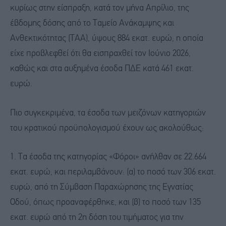
κυρίως στην είσπραξη, κατά τον μήνα Απρίλιο, της
έβδομης δόσης από το Ταμείο Ανάκαμψης και
Ανθεκτικότητας (ΤΑΑ), ύψους 884 εκατ. ευρώ, η οποία
είχε προβλεφθεί ότι θα εισπραχθεί τον Ιούνιο 2026,
καθώς και στα αυξημένα έσοδα ΠΔΕ κατά 461 εκατ.
ευρώ.
Πιο συγκεκριμένα, τα έσοδα των μειζόνων κατηγοριών
του κρατικού προϋπολογισμού έχουν ως ακολούθως:
1. Τα έσοδα της κατηγορίας «Φόροι» ανήλθαν σε 22.664
εκατ. ευρώ, και περιλαμβάνουν: (α) το ποσό των 306 εκατ.
ευρώ, από τη Σύμβαση Παραχώρησης της Εγνατίας
Οδού, όπως προαναφέρθηκε, και (β) το ποσό των 135
εκατ. ευρώ από τη 2η δόση του τιμήματος για την