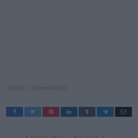
featured
Προϋπολογισμός
Facebook
Twitter
Pinterest
LinkedIn
Tumblr
Telegram
Emai
PREVIOUS ARTICLE
NEXT ARTICLE