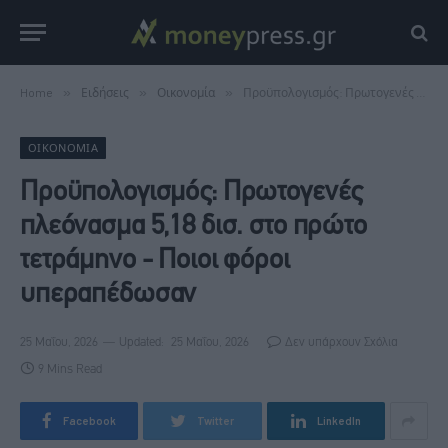
Home
»
Ειδήσεις
»
Οικονομία
»
Προϋπολογισμός: Πρωτογενές πλεόνασμα 5,18 δισ. στο πρώτο τετράμηνο - Ποιοι φόροι υπεραπέδωσαν
ΟΙΚΟΝΟΜΊΑ
Προϋπολογισμός: Πρωτογενές
πλεόνασμα 5,18 δισ. στο πρώτο
τετράμηνο - Ποιοι φόροι
υπεραπέδωσαν
25 Μαΐου, 2026
Updated:
25 Μαΐου, 2026
Δεν υπάρχουν Σχόλια
9 Mins Read
Facebook
Twitter
LinkedIn