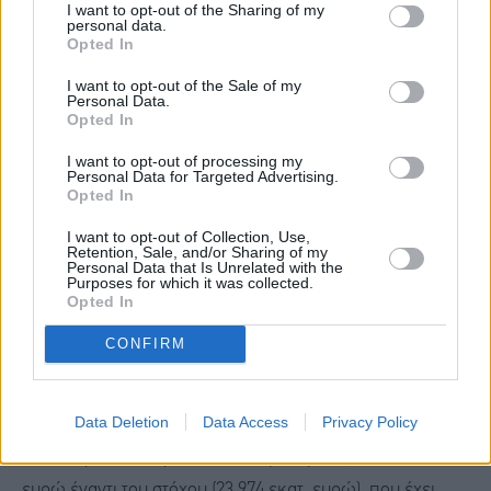
έσοδα ΠΔΕ, τα οποία είναι αυξημένα κατά 29 εκατ. ευρώ
I want to opt-out of the Sharing of my
personal data.
έναντι του στόχου.
Opted In
I want to opt-out of the Sale of my
Οι επιστροφές εσόδων
ανήλθαν σε 673 εκατ. ευρώ,
Personal Data.
Opted In
αυξημένες κατά 21 εκατ. ευρώ από τον στόχο (652 εκατ.
I want to opt-out of processing my
ευρώ).
Personal Data for Targeted Advertising.
Opted In
Τα συνολικά έσοδα του Προϋπολογισμού Δημοσίων
I want to opt-out of Collection, Use,
Retention, Sale, and/or Sharing of my
Επενδύσεων (ΠΔΕ)
ανήλθαν σε 380 εκατ. ευρώ,
Personal Data that Is Unrelated with the
Purposes for which it was collected.
αυξημένα κατά 260 εκατ. ευρώ σε σχέση με τον στόχο
Opted In
(120 εκατ. ευρώ).
CONFIRM
Οι δαπάνες του Κρατικού Προϋπολογισμού για την
Data Deletion
Data Access
Privacy Policy
περίοδο Ιανουαρίου-Απριλίου 2026
ανήλθαν στα 23.288
εκατ. ευρώ και παρουσιάζονται μειωμένες κατά 685 εκατ.
ευρώ έναντι του στόχου (23.974 εκατ. ευρώ), που έχει