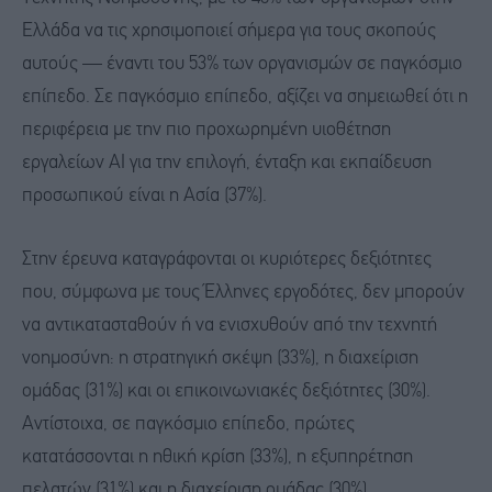
Ελλάδα να τις χρησιμοποιεί σήμερα για τους σκοπούς
αυτούς — έναντι του 53% των οργανισμών σε παγκόσμιο
επίπεδο. Σε παγκόσμιο επίπεδο, αξίζει να σημειωθεί ότι η
περιφέρεια με την πιο προχωρημένη υιοθέτηση
εργαλείων AI για την επιλογή, ένταξη και εκπαίδευση
προσωπικού είναι η Ασία (37%).
Στην έρευνα καταγράφονται οι κυριότερες δεξιότητες
που, σύμφωνα με τους Έλληνες εργοδότες, δεν μπορούν
να αντικατασταθούν ή να ενισχυθούν από την τεχνητή
νοημοσύνη: η στρατηγική σκέψη (33%), η διαχείριση
ομάδας (31%) και οι επικοινωνιακές δεξιότητες (30%).
Αντίστοιχα, σε παγκόσμιο επίπεδο, πρώτες
κατατάσσονται η ηθική κρίση (33%), η εξυπηρέτηση
πελατών (31%) και η διαχείριση ομάδας (30%).