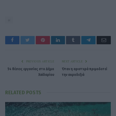
ai
Facebook
Twitter
Pinterest
LinkedIn
Tumblr
Telegram
Emai
PREVIOUS ARTICLE
NEXT ARTICLE
54 θέσεις εργασίας στο Δήμο
Όταν η αριστερά πριμοδοτεί
Χαϊδαρίου
την ακροδεξιά
RELATED
POSTS