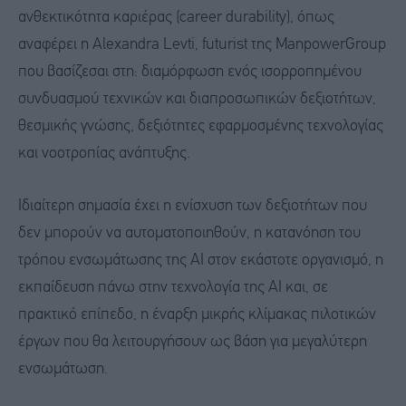
ανθεκτικότητα καριέρας (career durability), όπως
αναφέρει η Alexandra Levti, futurist της ManpowerGroup
που βασίζεσαι στη: διαμόρφωση ενός ισορροπημένου
συνδυασμού τεχνικών και διαπροσωπικών δεξιοτήτων,
θεσμικής γνώσης, δεξιότητες εφαρμοσμένης τεχνολογίας
και νοοτροπίας ανάπτυξης.
Ιδιαίτερη σημασία έχει η ενίσχυση των δεξιοτήτων που
δεν μπορούν να αυτοματοποιηθούν, η κατανόηση του
τρόπου ενσωμάτωσης της AI στον εκάστοτε οργανισμό, η
εκπαίδευση πάνω στην τεχνολογία της AI και, σε
πρακτικό επίπεδο, η έναρξη μικρής κλίμακας πιλοτικών
έργων που θα λειτουργήσουν ως βάση για μεγαλύτερη
ενσωμάτωση.