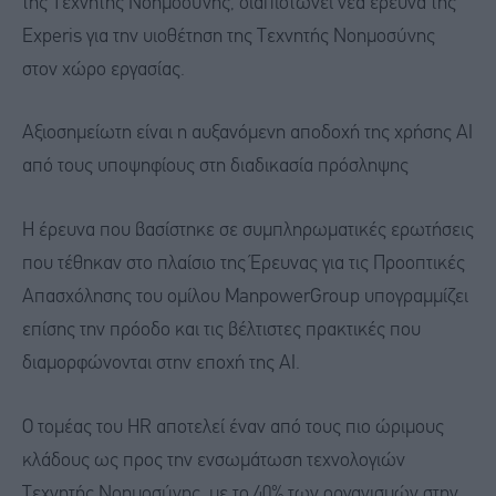
της Τεχνητής Νοημοσύνης, διαπιστώνει νέα έρευνα της
Experis για την υιοθέτηση της Τεχνητής Νοημοσύνης
στον χώρο εργασίας.
Αξιοσημείωτη είναι η αυξανόμενη αποδοχή της χρήσης AI
από τους υποψηφίους στη διαδικασία πρόσληψης
Η έρευνα που βασίστηκε σε συμπληρωματικές ερωτήσεις
που τέθηκαν στο πλαίσιο της Έρευνας για τις Προοπτικές
Απασχόλησης του ομίλου ManpowerGroup υπογραμμίζει
επίσης την πρόοδο και τις βέλτιστες πρακτικές που
διαμορφώνονται στην εποχή της ΑΙ.
Ο τομέας του HR αποτελεί έναν από τους πιο ώριμους
κλάδους ως προς την ενσωμάτωση τεχνολογιών
Τεχνητής Νοημοσύνης, με το 40% των οργανισμών στην