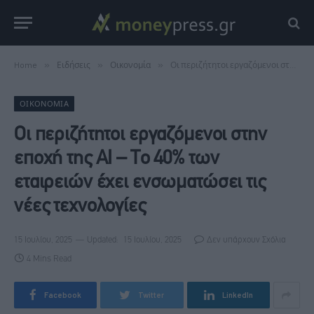
Home
»
Ειδήσεις
»
Οικονομία
»
Οι περιζήτητοι εργαζόμενοι στην εποχή της AI – Το 40% των εταιρειών έχει ενσωματώσει τις νέες τεχνολογίες
ΟΙΚΟΝΟΜΊΑ
Οι περιζήτητοι εργαζόμενοι στην
εποχή της AI – Το 40% των
εταιρειών έχει ενσωματώσει τις
νέες τεχνολογίες
15 Ιουλίου, 2025
Updated:
15 Ιουλίου, 2025
Δεν υπάρχουν Σχόλια
4 Mins Read
Facebook
Twitter
LinkedIn