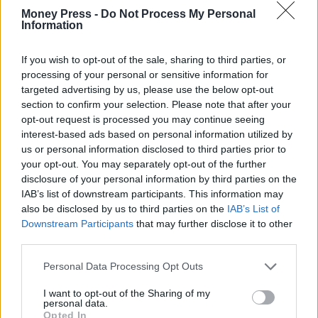
• Η θέσπιση των μη κρατικών πανεπιστημίων τον
Money Press -
Do Not Process My Personal
Information
Μάρτιο 2024.
If you wish to opt-out of the sale, sharing to third parties, or
processing of your personal or sensitive information for
Με ενδιαφέρον διάβασα προ ημερών στην στήλη της
targeted advertising by us, please use the below opt-out
Καθημερινής ΘΕΩΡΕΙΟ η αναφορά ότι πρέπει η Νέα
section to confirm your selection. Please note that after your
Δημοκρατία να είναι «προληπτική» για εκλογές τον
opt-out request is processed you may continue seeing
interest-based ads based on personal information utilized by
Οκτώβριο, γιατί όσες φορές έγιναν αυτές τέτοια εποχή τις
us or personal information disclosed to third parties prior to
κέρδισε το ΠΑΣΟΚ!!
your opt-out. You may separately opt-out of the further
disclosure of your personal information by third parties on the
IAB’s list of downstream participants. This information may
Καταλήγοντας και με λίγο χιούμορ: αν ο Ανδρουλάκης
also be disclosed by us to third parties on the
IAB’s List of
στοχεύει και θεωρεί ότι μπορεί να κερδίσει την ΝΔ με μία
Downstream Participants
that may further disclose it to other
third parties.
ψήφο παραπάνω, επειδή περνάω την περίοδο αρχές
Ιουλίου με αρχές Οκτωβρίου με τη γυναίκα μου στο
Personal Data Processing Opt Outs
εξοχικό μου στην Σέριφο, με τις πρόωρες εκλογές θα
I want to opt-out of the Sharing of my
personal data.
χάσει ο κ. Μητσοτάκης δύο ψήφους άρα και τις εκλογές...
Opted In