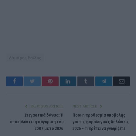
Λάμπρος Ροϊλός
Facebook
Twitter
Pinterest
LinkedIn
Tumblr
Telegram
Emai
PREVIOUS ARTICLE
NEXT ARTICLE
Στεγαστικά δάνεια: Τι
Ποια η προθεσμία υποβολής
αποκαλύπτει η σύγκριση του
για τις φορολογικές δηλώσεις
2007 με το 2026
2026 - Τι πρέπει να γνωρίζετε