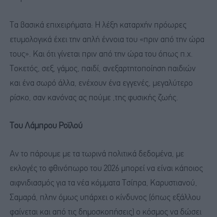
Τα βασικά επιχειρήματα: Η λέξη καταρχήν πρόωρες
ετυμολογικά έχει την απλή έννοια του «πριν από την ώρα
τους». Και ότι γίνεται πριν από την ώρα του όπως π.χ.
Τοκετός, σεξ, γάμος, παιδί, ανεξαρτητοποίηση παιδιών
και ένα σωρό άλλα, ενέχουν ένα εγγενές, μεγαλύτερο
ρίσκο, σαν κανόνας ας πούμε ,της φυσικής ζωής.
Του Λάμπρου Ροϊλού
Αν το πάρουμε με τα τωρινά πολιτικά δεδομένα, με
εκλογές το φθινόπωρο του 2026 μπορεί να είναι κάποιος
αιφνιδιασμός για τα νέα κόμματα Τσίπρα, Καρυστιανού,
Σαμαρά, πλην όμως υπάρχει ο κίνδυνος (όπως εξάλλου
φαίνεται και από τις δημοσκοπήσεις) ο κόσμος να δώσει