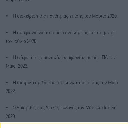
• Η διαχείριση της πανδημίας επίσης τον Μάρτιο 2020.
• Η συμφωνία για το ταμείο ανάκαμψης και το gov.gr
τον Ιούλιο 2020.
• Η ψήφιση της αμυντικής συμφωνίας με τις ΗΠΑ τον
Μάϊο 2022.
• Η ιστορική ομιλία του στο κογκρέσο επίσης τον Μάϊο
2022.
• Ο θρίαμβος στις διπλές εκλογές τον Μάϊο και Ιούνιο
2023.