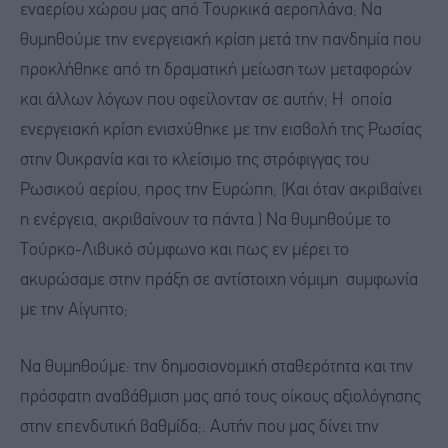
εναερίου χώρου μας από Τουρκικά αεροπλάνα; Να
θυμηθούμε την ενεργειακή κρίση μετά την πανδημία που
προκλήθηκε από τη δραματική μείωση των μεταφορών
και άλλων λόγων που οφείλονταν σε αυτήν; Η οποία
ενεργειακή κρίση ενισχύθηκε με την εισβολή της Ρωσίας
στην Ουκρανία και το κλείσιμο της στρόφιγγας του
Ρωσικού αερίου, προς την Ευρώπη; (Και όταν ακριβαίνει
η ενέργεια, ακριβαίνουν τα πάντα.) Να θυμηθούμε το
Τούρκο-Λιβυκό σύμφωνο και πως εν μέρει το
ακυρώσαμε στην πράξη σε αντίστοιχη νόμιμη συμφωνία
με την Αίγυπτο;
Να θυμηθούμε: την δημοσιονομική σταθερότητα και την
πρόσφατη αναβάθμιση μας από τους οίκους αξιολόγησης
στην επενδυτική βαθμίδα;. Αυτήν που μας δίνει την