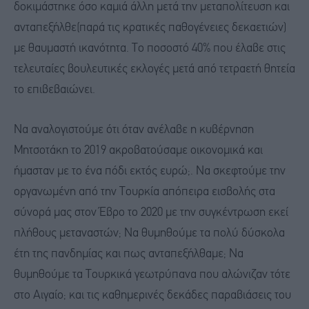
δοκιμάστηκε όσο καμιά άλλη μετά την μεταπολίτευση και
ανταπεξήλθε(παρά τις κρατικές παθογένειες δεκαετιών)
με θαυμαστή ικανότητα. Το ποσοστό 40% που έλαβε στις
τελευταίες βουλευτικές εκλογές μετά από τετραετή θητεία
το επιβεβαιώνει.
Να αναλογιστούμε ότι όταν ανέλαβε η κυβέρνηση
Μητσοτάκη το 2019 ακροβατούσαμε οικονομικά και
ήμασταν με το ένα πόδι εκτός ευρώ;. Να σκεφτούμε την
οργανωμένη από την Τουρκία απόπειρα εισβολής στα
σύνορά μας στον Έβρο το 2020 με την συγκέντρωση εκεί
πλήθους μεταναστών; Να θυμηθούμε τα πολύ δύσκολα
έτη της πανδημίας και πως ανταπεξήλθαμε; Να
θυμηθούμε τα Τουρκικά γεωτρύπανα που αλώνιζαν τότε
στο Αιγαίο; και τις καθημερινές δεκάδες παραβιάσεις του