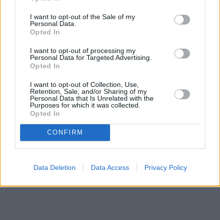
I want to opt-out of the Sale of my
* Ο Λάμπρος Ροϊλός είναι συντ. δικηγόρος παρ’ Αρείω
Personal Data.
Opted In
Πάγω, συγγραφέας και ερευνητής.
I want to opt-out of processing my
Personal Data for Targeted Advertising.
Opted In
I want to opt-out of Collection, Use,
Retention, Sale, and/or Sharing of my
Personal Data that Is Unrelated with the
Purposes for which it was collected.
Opted In
CONFIRM
Data Deletion
Data Access
Privacy Policy