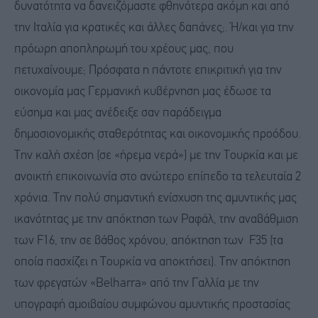
δυνατότητα να δανειζόμαστε φθηνότερα ακόμη και από
την Ιταλία για κρατικές και άλλες δαπάνες;. Ή/και για την
πρόωρη αποπληρωμή του χρέους μας, που
πετυχαίνουμε; Πρόσφατα η πάντοτε επικριτική για την
οικονομία μας Γερμανική κυβέρνηση μας έδωσε τα
εύσημα και μας ανέδειξε σαν παράδειγμα
δημοσιονομικής σταθερότητας και οικονομικής προόδου.
Την καλή σχέση (σε «ήρεμα νερά») με την Τουρκία και με
ανοικτή επικοινωνία στο ανώτερο επίπεδο τα τελευταία 2
χρόνια. Την πολύ σημαντική ενίσχυση της αμυντικής μας
ικανότητας με την απόκτηση των Ραφάλ, την αναβάθμιση
των F16, την σε βάθος χρόνου, απόκτηση των F35 (τα
οποία πασχίζει η Τουρκία να αποκτήσει). Την απόκτηση
των φρεγατών «Belharra» από την Γαλλία με την
υπογραφή αμοιβαίου συμφώνου αμυντικής προστασίας