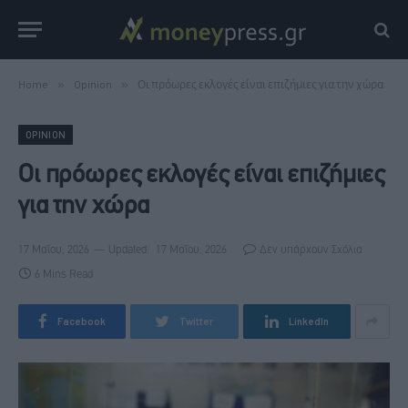
Home
»
Opinion
»
Οι πρόωρες εκλογές είναι επιζήμιες για την χώρα
OPINION
Οι πρόωρες εκλογές είναι επιζήμιες
για την χώρα
17 Μαΐου, 2026
Updated:
17 Μαΐου, 2026
Δεν υπάρχουν Σχόλια
6 Mins Read
Facebook
Twitter
LinkedIn