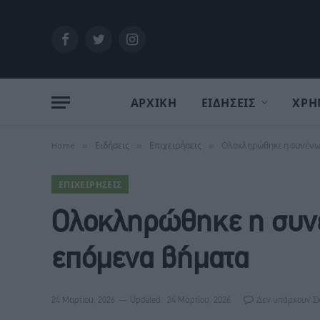
Facebook
Twitter
Instagram
ΑΡΧΙΚΗ
ΕΙΔΗΣΕΙΣ
ΧΡΗ
Home
»
Ειδήσεις
»
Επιχειρήσεις
»
Ολοκληρώθηκε η συνένωση
ΕΠΙΧΕΙΡΉΣΕΙΣ
Ολοκληρώθηκε η συνέ
επόμενα βήματα
24 Μαρτίου, 2026
Updated:
24 Μαρτίου, 2026
Δεν υπάρχουν Σ