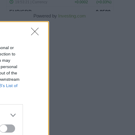
Powered by
Investing.com
sonal or
ection to
ou may
 personal
out of the
 downstream
B’s List of