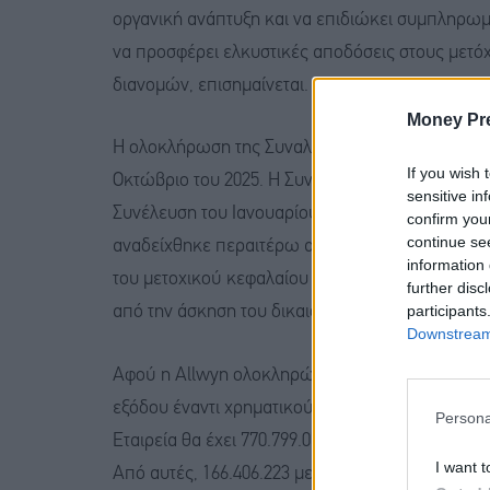
οργανική ανάπτυξη και να επιδιώκει συμπληρωμ
να προσφέρει ελκυστικές αποδόσεις στους μετ
διανομών, επισημαίνεται.
Money Pr
Η ολοκλήρωση της Συναλλαγής σηματοδοτεί την
If you wish 
Οκτώβριο του 2025. Η Συναλλαγή εγκρίθηκε από
sensitive in
Συνέλευση του Ιανουαρίου του 2026. Η υποστήρ
confirm you
continue se
αναδείχθηκε περαιτέρω από το γεγονός ότι μέτ
information 
του μετοχικού κεφαλαίου του ΟΠΑΠ διατήρησαν τ
further disc
participants
από την άσκηση του δικαιώματος εξόδου από πε
Downstream 
Αφού η Allwyn ολοκληρώσει την αγορά των μετ
εξόδου έναντι χρηματικού ανταλλάγματος, γεγονό
Persona
Εταιρεία θα έχει 770.799.070 εκδοθείσες μετοχ
I want t
Από αυτές, 166.406.223 μετοχές θα συνιστούν τη