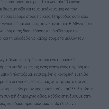
ές δραστηριότητες μας. Τα τελευταία 13 χρόνια,
ι βιώσιμη αξία για τους μετόχους μας και την
υ προσφέρουμε στους παίκτες. Η πρόοδος αυτή έχει
η γνήσια δέσμευσή μας στην καινοτομία. Η Allwyn έχει
νο κόσμο της διασκέδασης και διαθέτουμε την
ς και τη φιλοδοξία να καθορίσουμε το μέλλον του
wyn, δήλωσε: «Πρόκειται για ένα σημαντικό
άμε το «ταξίδι» μας ως ένας εισηγμένος παγκόσμιος
ηματική πλατφόρμα, ενισχυμένη οικονομική ευελιξία
οι ότι οι ηγετικές θέσεις μας στην αγορά, ο υψηλός
ρών ταμειακών ροών μας τοποθετούν κατάλληλα, ώστε
η συνεχή δημιουργία αξίας, καθώς επενδύουμε στην
γορές που δραστηριοποιούμαστε. Θα ήθελα να