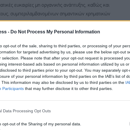
ατικές ευκαιρίες μη οργανικής ανάπτυξης, καθώς και
όχους, συμπεριλαμβανομένων σημαντικών χρηματικών
ess -
Do Not Process My Personal Information
 κορύφωση μιας διαδικασίας που ανακοινώθηκε τον
to opt-out of the sale, sharing to third parties, or processing of your per
 τους μετόχους του ΟΠΑΠ στην Έκτακτη Γενική
formation for targeted advertising by us, please use the below opt-out s
ιξη των μετόχων του ΟΠΑΠ προς τη συναλλαγή
r selection. Please note that after your opt-out request is processed y
eing interest-based ads based on personal information utilized by us or
οχοι που αντιπροσωπεύουν περισσότερο από το 93%
disclosed to third parties prior to your opt-out. You may separately opt-
ην επένδυση τους στη συνενωμένη εταιρεία, έπειτα
losure of your personal information by third parties on the IAB’s list of
. This information may also be disclosed by us to third parties on the
IA
ριορισμένο αριθμό μετόχων.
Participants
that may further disclose it to other third parties.
οχών από τους μετόχους που άσκησαν το δικαίωμα
ς που αναμένεται να λάβει χώρα τον Απρίλιο, η
l Data Processing Opt Outs
ές σε κυκλοφορία, εξαιρουμένων των ιδίων μετοχών.
o opt-out of the Sharing of my personal data.
ν ελεύθερη διασπορά (ποσοστό 22%), ενώ οι