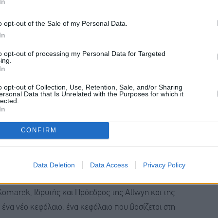
In
ται έμμεσα από την επενδυτική εταιρεία KKCG.
o opt-out of the Sale of my Personal Data.
In
ιδιώξει την πρόσθετη εισαγωγή της και σε άλλο
 Λονδίνου ή της Νέας Υόρκης.
to opt-out of processing my Personal Data for Targeted
ing.
In
οχωρήσει στη διανομή ποσού €0,80 ανά μετοχή στους
o opt-out of Collection, Use, Retention, Sale, and/or Sharing
ση της αγοράς των μετοχών που σχετίζονται με το
ersonal Data that Is Unrelated with the Purposes for which it
lected.
ς. Στο πλαίσιο αυτό, θα είναι διαθέσιμο πρόγραμμα
In
 το οποίο θα δημοσιευθούν εν ευθέτω χρόνω.
CONFIRM
 ότι η μεταφορά της έδρας της στην Ελβετία θα
μήνου του 2026.
Data Deletion
Data Access
Privacy Policy
Komarek, Ιδρυτής και Πρόεδρος της Allwyn και της
ένα νέο κεφάλαιο, ένα κεφάλαιο που βασίζεται στη