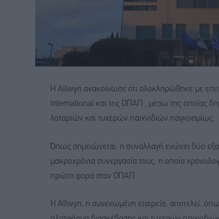
Η Allwyn ανακοίνωσε ότι ολοκληρώθηκε με επιτ
International και της ΟΠΑΠ , μέσω της οποίας δ
λοταριών και τυχερών παιχνιδιών παγκοσμίως.
Όπως σημειώνεται, η συναλλαγή ενώνει δύο εξαιρ
μακροχρόνια συνεργασία τους, η οποία χρονολογ
πρώτη φορά στον ΟΠΑΠ.
Η Allwyn, η συνενωμένη εταιρεία, αποτελεί, όπ
πλατφόρμα διασκέδασης και τυχερών παιχνιδιών