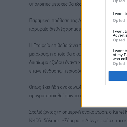
Opted 
υπόλοιπες μετοχές θα εξακολουθούν να ελέγχον
I want t
Opted 
Παραμένει πρόθεση της Allwyn, τονίζεται, να επ
κορυφαίο διεθνές χρηματιστήριο, όπως αυτό του
I want 
Advertis
Opted 
Η Εταιρεία επιβεβαιώνει την πρόθεσή της να πρ
I want t
μετόχους, η οποία θα ακολουθήσει την ολοκλήρω
of my P
was col
δικαίωμα εξόδου έναντι χρηματικού ανταλλάγματο
Opted 
επανεπένδυσης, περισσότερες λεπτομέρειες για
Όπως έχει ήδη ανακοινωθεί, η Εταιρεία αναμένει
πραγματοποιηθεί πριν το τέλος του δεύτερου τρι
Σχολιάζοντας τη σημερινή ανακοίνωση, ο Karel 
KKCG, δήλωσε: «Σήμερα, η Allwyn εισέρχεται σε 