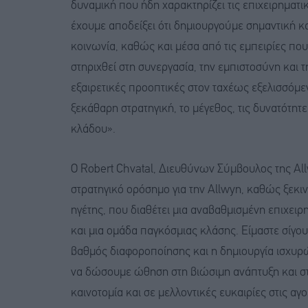
δυναμική που ήδη χαρακτηρίζει τις επιχειρηματικ
έχουμε αποδείξει ότι δημιουργούμε σημαντική κα
κοινωνία, καθώς και μέσα από τις εμπειρίες πο
στηριχθεί στη συνεργασία, την εμπιστοσύνη και τ
εξαιρετικές προοπτικές στον ταχέως εξελισσόμε
ξεκάθαρη στρατηγική, το μέγεθος, τις δυνατότητε
κλάδου».
Ο Robert Chvatal, Διευθύνων Σύμβουλος της All
στρατηγικό ορόσημο για την Allwyn, καθώς ξεκιν
ηγέτης, που διαθέτει μια αναβαθμισμένη επιχειρ
και μια ομάδα παγκόσμιας κλάσης. Είμαστε σίγουρ
βαθμός διαφοροποίησης και η δημιουργία ισχυ
να δώσουμε ώθηση στη βιώσιμη ανάπτυξη και στ
καινοτομία και σε μελλοντικές ευκαιρίες στις α