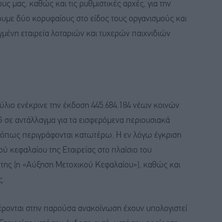
ς μας, καθώς και τις ρυθμιστικές αρχές, για την
ουμε δύο κορυφαίους στο είδος τους οργανισμούς και
μένη εταιρεία λοταριών και τυχερών παιχνιδιών
ούλιο ενέκρινε την έκδοση 445.684.184 νέων κοινών
 σε αντάλλαγμα για τα εισφερόμενα περιουσιακά
, όπως περιγράφονται κατωτέρω. Η εν λόγω έγκριση
ού κεφαλαίου της Εταιρείας στο πλαίσιο του
 της (η «Αύξηση Μετοχικού Κεφαλαίου»), καθώς και
ς.
φέρονται στην παρούσα ανακοίνωση έχουν υπολογιστεί