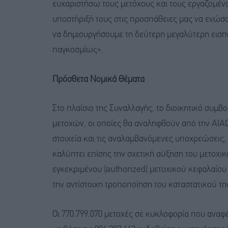
ευχαριστήσω τους μετόχους και τους εργαζομένου
υποστήριξή τους στις προσπάθειες μας να ενώσ
να δημιουργήσουμε τη δεύτερη μεγαλύτερη εισηγ
παγκοσμίως».
Πρόσθετα Νομικά Θέματα
Στο πλαίσιο της Συναλλαγής, το διοικητικό συμβ
μετοχών, οι οποίες θα αναληφθούν από την AIAG
στοιχεία και τις αναλαμβανόμενες υποχρεώσεις
καλύπτει επίσης την σχετική αύξηση του μετοχικ
εγκεκριμένου (authorized) μετοχικού κεφαλαίου
την αντίστοιχη τροποποίηση του καταστατικού τη
Οι 770.799.070 μετοχές σε κυκλοφορία που ανα