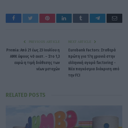
Facebook
Twitter
Pinterest
LinkedIn
Tumblr
Telegram
Emai
PREVIOUS ARTICLE
NEXT ARTICLE
Premia: Από 21 έως 23 Ιουλίου η
Eurobank Factors: Σταθερά
ΑΜΚ ύψους 40 εκατ. – Στο 1,3
πρώτη για 17η χρονιά στην
ευρώ η τιμή διάθεσης των
ελληνική αγορά factoring -
νέων μετοχών
Νέα παγκόσμια διάκριση από
την FCI
RELATED
POSTS