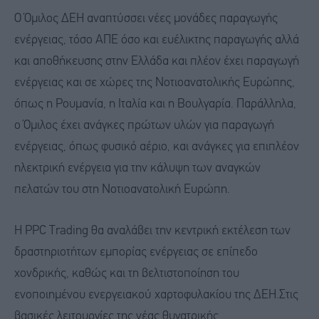
Ο Όμιλος ΔΕΗ αναπτύσσει νέες μονάδες παραγωγής
ενέργειας, τόσο ΑΠΕ όσο και ευέλικτης παραγωγής αλλά
και αποθήκευσης στην Ελλάδα και πλέον έχει παραγωγή
ενέργειας και σε χώρες της Νοτιοανατολικής Ευρώπης,
όπως η Ρουμανία, η Ιταλία και η Βουλγαρία. Παράλληλα,
ο Όμιλος έχει ανάγκες πρώτων υλών για παραγωγή
ενέργειας, όπως φυσικό αέριο, και ανάγκες για επιπλέον
ηλεκτρική ενέργεια για την κάλυψη των αναγκών
πελατών του στη Νοτιοανατολική Ευρώπη.
Η PPC Trading θα αναλάβει την κεντρική εκτέλεση των
δραστηριοτήτων εμπορίας ενέργειας σε επίπεδο
χονδρικής, καθώς και τη βελτιστοποίηση του
ενοποιημένου ενεργειακού χαρτοφυλακίου της ΔΕΗ.
Στις
βασικές λειτουργίες της νέας θυγατρικής