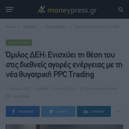
Home
»
Ειδήσεις
»
Επιχειρήσεις
»
Όμιλος ΔΕΗ: Ενισχύει τη θέση του στις διεθνείς αγορές ενέργειας με τη νέα θυγατρική PPC Trading
ΕΠΙΧΕΙΡΉΣΕΙΣ
Όμιλος ΔΕΗ: Ενισχύει τη θέση του
στις διεθνείς αγορές ενέργειας με τη
νέα θυγατρική PPC Trading
17 Ιουλίου, 2025
Updated:
17 Ιουλίου, 2025
Δεν υπάρχουν Σχόλια
3 Mins Read
Facebook
Twitter
LinkedIn