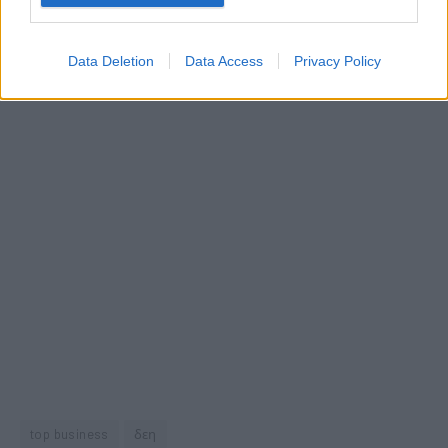
Data Deletion
Data Access
Privacy Policy
top business
δεη