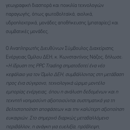
γεωγραφική διασπορά και ποικιλία τεχνολογιών
παραγωγής, όπως φωτοβολταϊκά, αιολικά,
υδροηλεκτρικά, μονάδες αποθήκευσης (μπαταρίες) και
συμβατικές μονάδες.
Ο Αναπληρωτής Διευθύνων Σύμβουλος Διαχείρισης
Ενέργειας Ομίλου ΔΕΗ, κ. Κωνσταντίνος Νάζος, δήλωσε:
«
Η ίδρυση της PPC Trading σηματοδοτεί ένα νέο
κεφάλαιο για τον Όμιλο ΔΕΗ, συμβάλλοντας στη μετάβαση
προς ένα σύγχρονο, τεχνολογικά ώριμο μοντέλο
εμπορίας ενέργειας, όπου η ανάλυση δεδομένων και η
τεχνητή νοημοσύνη αξιοποιούνται συστηματικά για τη
βελτιστοποίηση αποφάσεων και την καλύτερη αξιοποίηση
ευκαιριών. Στο σημερινό διαρκώς μεταβαλλόμενο
περιβάλλον, η ανάγκη για ευελιξία, πρόβλεψη,