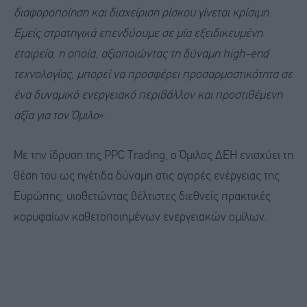
διαφοροποίηση και διαχείριση ρίσκου γίνεται κρίσιμη.
Εμείς στρατηγικά επενδύουμε σε μία εξειδικευμένη
εταιρεία, η οποία, αξιοποιώντας τη δύναμη high-end
τεχνολογίας, μπορεί να προσφέρει προσαρμοστικότητα σε
ένα δυναμικό ενεργειακό περιβάλλον και προστιθέμενη
αξία για τον Όμιλο
».
Με την ίδρυση της PPC Trading, ο Όμιλος ΔΕΗ ενισχύει τη
θέση του ως ηγέτιδα δύναμη στις αγορές ενέργειας της
Ευρώπης, υιοθετώντας βέλτιστες διεθνείς πρακτικές
κορυφαίων καθετοποιημένων ενεργειακών ομίλων.