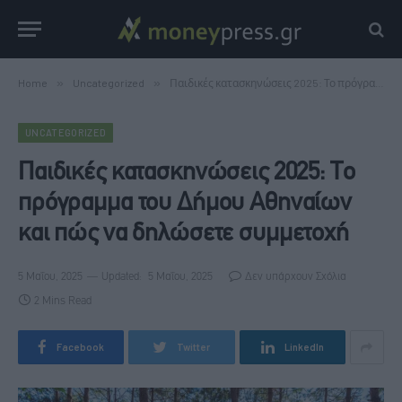
Home
»
Uncategorized
»
Παιδικές κατασκηνώσεις 2025: Το πρόγραμμα του Δήμου Αθηναίων και πώς να δηλώσετε συμμετοχή
UNCATEGORIZED
Παιδικές κατασκηνώσεις 2025: Το
πρόγραμμα του Δήμου Αθηναίων
και πώς να δηλώσετε συμμετοχή
5 Μαΐου, 2025
Updated:
5 Μαΐου, 2025
Δεν υπάρχουν Σχόλια
2 Mins Read
Facebook
Twitter
LinkedIn