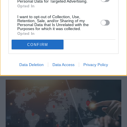
Personal Data for Targeted Advertising.
Opted In
I want to opt-out of Collection, Use,
Retention, Sale, and/or Sharing of my
PREVIOUS ARTICLE
NEXT ARTICLE
Personal Data that Is Unrelated with the
Purposes for which it was collected.
Εθνική στρατηγική για τη βία
Τα πρωτοσέλιδα των
Opted In
των ανηλίκων – Παρουσιάζεται
πολιτικών και αθλητικών
σε σύσκεψη υπό τον
εφημερίδων (05-05-2025)
CONFIRM
πρωθυπουργό
Data Deletion
Data Access
Privacy Policy
RELATED
POSTS