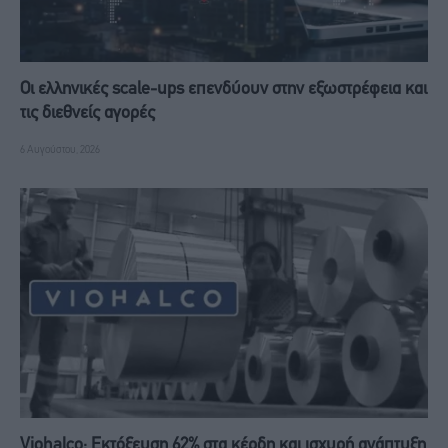
Οι ελληνικές scale-ups επενδύουν στην εξωστρέφεια και
τις διεθνείς αγορές
6 Αυγούστου, 2026
Viohalco: Εκτόξευση 62% στα κέρδη και ισχυρή ανάπτυξη