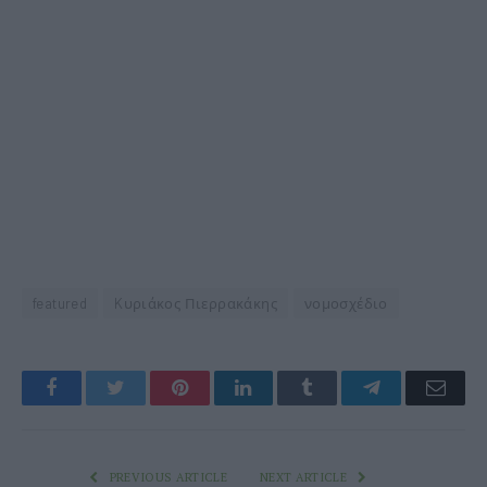
featured
Kυριάκος Πιερρακάκης
νομοσχέδιο
Facebook
Twitter
Pinterest
LinkedIn
Tumblr
Telegram
Emai
PREVIOUS ARTICLE
NEXT ARTICLE