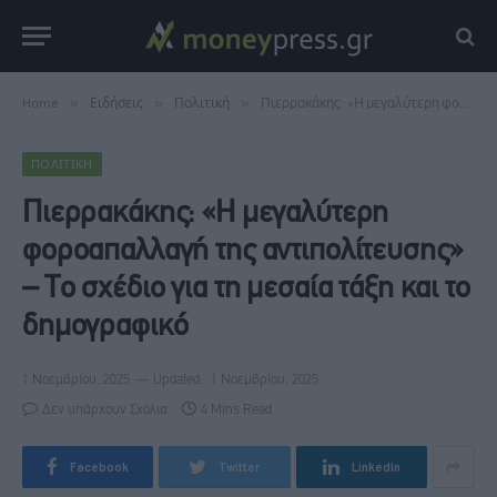
Home
»
Ειδήσεις
»
Πολιτική
»
Πιερρακάκης: «Η μεγαλύτερη φοροαπαλλαγή της αντιπολίτευσης» – Το σχέδιο για τη μεσαία τάξη και το δημογραφικό
ΠΟΛΙΤΙΚΉ
Πιερρακάκης: «Η μεγαλύτερη
φοροαπαλλαγή της αντιπολίτευσης»
– Το σχέδιο για τη μεσαία τάξη και το
δημογραφικό
1 Νοεμβρίου, 2025
Updated:
1 Νοεμβρίου, 2025
Δεν υπάρχουν Σχόλια
4 Mins Read
Facebook
Twitter
LinkedIn