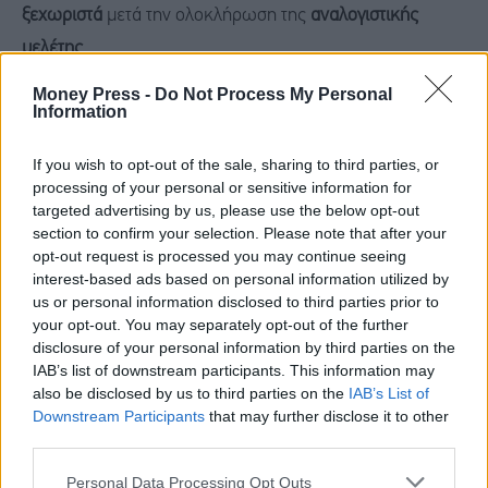
ξεχωριστά
μετά την ολοκλήρωση της
αναλογιστικής
μελέτης
.
Money Press -
Do Not Process My Personal
Ολοκληρώνοντας, σημείωσε ότι στόχος της κυβέρνησης
Information
είναι το
μέρισμα να αποτελέσει κοινωνική επένδυση
και
If you wish to opt-out of the sale, sharing to third parties, or
όχι να σκορπιστεί αδιακρίτως
.
processing of your personal or sensitive information for
targeted advertising by us, please use the below opt-out
section to confirm your selection. Please note that after your
opt-out request is processed you may continue seeing
interest-based ads based on personal information utilized by
us or personal information disclosed to third parties prior to
your opt-out. You may separately opt-out of the further
disclosure of your personal information by third parties on the
IAB’s list of downstream participants. This information may
also be disclosed by us to third parties on the
IAB’s List of
Downstream Participants
that may further disclose it to other
third parties.
Personal Data Processing Opt Outs