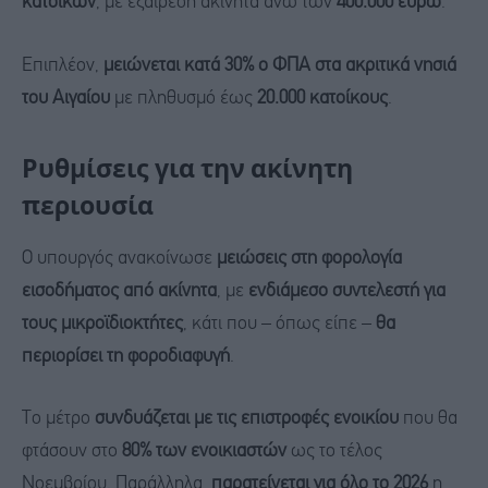
κατοίκων
, με εξαίρεση ακίνητα άνω των
400.000 ευρώ
.
Επιπλέον,
μειώνεται κατά 30% ο ΦΠΑ στα ακριτικά νησιά
του Αιγαίου
με πληθυσμό έως
20.000 κατοίκους
.
Ρυθμίσεις για την ακίνητη
περιουσία
Ο υπουργός ανακοίνωσε
μειώσεις στη φορολογία
εισοδήματος από ακίνητα
, με
ενδιάμεσο συντελεστή για
τους μικροϊδιοκτήτες
, κάτι που – όπως είπε –
θα
περιορίσει τη φοροδιαφυγή
.
Το μέτρο
συνδυάζεται με τις επιστροφές ενοικίου
που θα
φτάσουν στο
80% των ενοικιαστών
ως το τέλος
Νοεμβρίου. Παράλληλα,
παρατείνεται για όλο το 2026
η