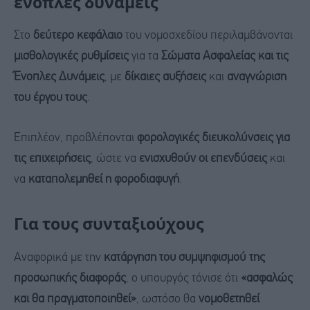
ένοπλες δυνάμεις
Στο
δεύτερο κεφάλαιο
του νομοσχεδίου περιλαμβάνονται
μισθολογικές ρυθμίσεις
για τα
Σώματα Ασφαλείας και τις
Ένοπλες Δυνάμεις
, με
δίκαιες αυξήσεις
και
αναγνώριση
του έργου τους
.
Επιπλέον, προβλέπονται
φορολογικές διευκολύνσεις για
τις επιχειρήσεις
, ώστε να
ενισχυθούν οι επενδύσεις
και
να
καταπολεμηθεί η φοροδιαφυγή
.
Για τους συνταξιούχους
Αναφορικά με την
κατάργηση του συμψηφισμού της
προσωπικής διαφοράς
, ο υπουργός τόνισε ότι
«ασφαλώς
και θα πραγματοποιηθεί»
, ωστόσο θα
νομοθετηθεί