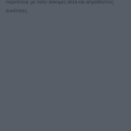
περιπέτεια, με πολύ άσχημες αλλά και απρόβλεπτες
συνέπειες...