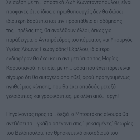
Σε σχέση με τη... σπαστική Ζωή Κωνσταντοπούλου, είναι
προφανές ότι ο ίδιος ο πρωθυπουργός δεν θα δώσει
ιδιαίτερη βαρύτητα και την προσπάθεια αποδόμησης
της... τρέλας της, θα αναλάβουν άλλοι, όπως για
παράδειγμα, ο Αντιπρόεδρος του κόμματος και Υπουργός
Υγείας Άδωνις Γεωργιάδης! Εξάλλου, ιδιαίτερο
ενδιαφέρον θα έχει και η αντιμετώπιση της Μαρίας
Καρυστιανού, η οποία, με τη... φόρα που έχει πάρει είναι
σίγουρο ότι θα αυτογελοιοποιηθεί, αφού προηγουμένως
ηγηθεί μιας κίνησης, που θα έχει οπαδούς μεταξύ
γελοιότητας και γραφικότητας, με ολίγη από... οργή!
Πηγαίνοντας προς τα... δεξιά, ο Μητσοτάκης σίγουρα θα
ανεβάσει τα... γκάζια απέναντι στις "ψεκασμένες" θεωρίες
του Βελόπουλου, τον θρησκευτικό σκοταδισμό του