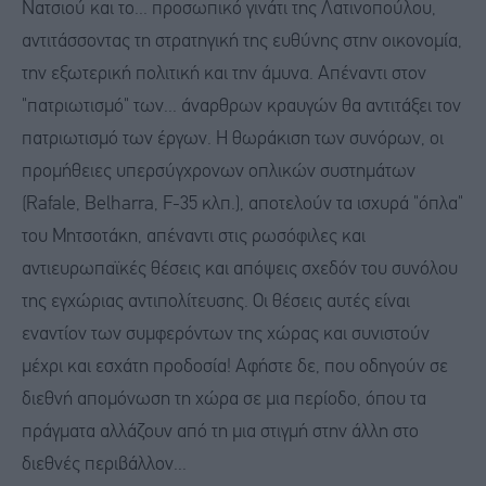
Νατσιού και το... προσωπικό γινάτι της Λατινοπούλου,
αντιτάσσοντας τη στρατηγική της ευθύνης στην οικονομία,
την εξωτερική πολιτική και την άμυνα. Απέναντι στον
"πατριωτισμό" των... άναρθρων κραυγών θα αντιτάξει τον
πατριωτισμό των έργων. Η θωράκιση των συνόρων, οι
προμήθειες υπερσύγχρονων οπλικών συστημάτων
(Rafale, Belharra, F-35 κλπ.), αποτελούν τα ισχυρά "όπλα"
του Μητσοτάκη, απέναντι στις ρωσόφιλες και
αντιευρωπαϊκές θέσεις και απόψεις σχεδόν του συνόλου
της εγχώριας αντιπολίτευσης. Οι θέσεις αυτές είναι
εναντίον των συμφερόντων της χώρας και συνιστούν
μέχρι και εσχάτη προδοσία! Αφήστε δε, που οδηγούν σε
διεθνή απομόνωση τη χώρα σε μια περίοδο, όπου τα
πράγματα αλλάζουν από τη μια στιγμή στην άλλη στο
διεθνές περιβάλλον...