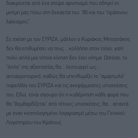
διακρίνεται από ένα στείρο αρνητισμό που οδηγεί τη
μνήμη μας πίσω στη δεκαετία του ΄80 και του "πράσινου
λαϊκισμού".
Σε σχέση με τον ΣΥΡΙΖΑ, μάλλον ο Κυριάκος Μητσοτάκης
δεν θα επιθυμήσει να τους... κολλήσει στον τοίχο, γιατί
πολύ απλά μια τέτοια κίνηση δεν έχει νόημα. Ωστόσο, το
"όπλο" της αξιοπιστίας θα... λειτουργεί ως...
αντιαεροπορικό, καθώς θα υπενθυμίζει το "αμαρτωλό"
παρελθόν του ΣΥΡΙΖΑ και τις ανεφάρμοστες υποσχέσεις
του. Εδώ, είναι σίγουρο ότι η κυβέρνηση κάθε φορά που
θα "βομβαρδίζεται" από τέτοιες υποσχέσεις, θα... απαντά
με έναν κοστολογημένο λογαριασμό μέσω του Γενικού
Λογιστηρίου του Κράτους.