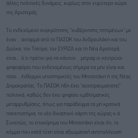
άλλες πολιτικές δυνάμεις, κυρίως στον ευρύτερο χώρο
της Αριστεράς.
Το ενδεχόμενο συγκρότησης "κυβέρνησης ηττημένων" με
έναν... αχταρμά από το ΠΑΣΟΚ του Ανδρουλάκη και του
Δούκα, τον Τσίπρα, τον ΣΥΡΙΖΑ και τη Νέα Αριστερά,
είναι... ό,τι πρέπει για να κάνουν... μπραφ οι κεντρώοι
ψηφοφόροι που ενδεχομένως σήμερα να μην είναι και
τόσο... ένθερμοι υποστηρικτές του Μητσοτάκη ή της Νέας
Δημοκρατίας. Το ΠΑΣΟΚ ήδη έχει "αυτοτραυματιστεί"
πολιτικά, καθώς δεν έχει ψηφίσει εμβληματικές
μεταρρυθμίσεις, όπως για παράδειγμα τα μη κρατικά
πανεπιστήμια, το νέο δικαστικό χάρτη της χώρας κ.ά.
Συνεπώς, το επιχείρημα του Μητσοτάκη είναι ότι, το
κόμμα που κατά τύχη είναι αξιωματική αντιπολίτευση