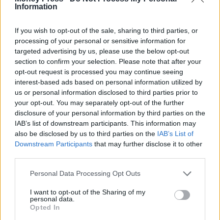
η μονοκομματική σταθερότητα αποτελεί όαση απέναντι
Information
στην πολυφωνία του χάους, με την εικόνα μιας
If you wish to opt-out of the sale, sharing to third parties, or
πολυδιασπασμένης αντιπολίτευσης που αδυνατεί να
processing of your personal or sensitive information for
συμφωνήσει ακόμη και για το αν είναι μέρα ή νύχτα!
targeted advertising by us, please use the below opt-out
section to confirm your selection. Please note that after your
opt-out request is processed you may continue seeing
Ταυτόχρονα, ο Μητσοτάκης θα υπενθυμίζει το τεράστιο
interest-based ads based on personal information utilized by
κόστος μιας πολιτικής αλλαγής. Κάθε φορά που η Ελλάδα
us or personal information disclosed to third parties prior to
your opt-out. You may separately opt-out of the further
πειραματίστηκε με τον λαϊκισμό, το τίμημα ήταν βαρύ για
disclosure of your personal information by third parties on the
τους πολίτες. Με βάση τα παραπάνω, είναι προφανές ότι
IAB’s list of downstream participants. This information may
also be disclosed by us to third parties on the
IAB’s List of
η στρατηγική του 2026 για την κυβέρνηση και προσωπικά
Downstream Participants
that may further disclose it to other
για τον ίδιο, θα ξεφύγει από τον... κλασικό αμυντικό
third parties.
χαρακτήρα και θα γίνει πιο.. επιθετική. Δεν μιλάμε για
Personal Data Processing Opt Outs
προσωπικές επιθέσεις στους αντιπάλους, γιατί πολύ
I want to opt-out of the Sharing of my
απλά δεν υπάρχει κάποιος σοβαρός λόγος για κάτι τέτοιο.
personal data.
Opted In
Μιλάμε για πρωτοβουλίες και δράσεις, οι οποίες θα