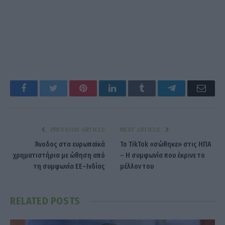
Facebook
Twitter
Pinterest
LinkedIn
Tumblr
Telegram
Emai
PREVIOUS ARTICLE
NEXT ARTICLE
Άνοδος στα ευρωπαϊκά
Το TikTok «σώθηκε» στις ΗΠΑ
χρηματιστήρια με ώθηση από
– Η συμφωνία που έκρινε το
τη συμφωνία ΕΕ–Ινδίας
μέλλον του
RELATED
POSTS