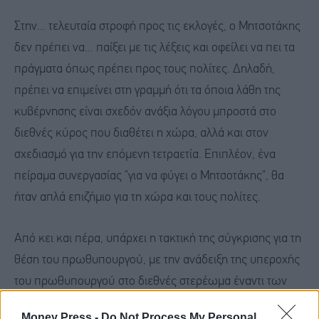
Στην... τελευταία στροφή προς τις εκλογές, ο Μητσοτάκης
δεν πρέπει να... παίξει με τις λέξεις και οφείλει να πει τα
πράγματα όπως πρέπει προς τους πολίτες. Δηλαδή,
πρέπει να επιμείνει στη γραμμή ότι τα όποια λάθη της
κυβέρνησης είναι σχεδόν ανάξια λόγου μπροστά στο
διεθνές κύρος που διαθέτει η χώρα, αλλά και στον
σχεδιασμό για την επόμενη τετραετία. Επιπλέον, ένα
πείραμα συνεργασίας "για να φύγει ο Μητσοτάκης", θα
ήταν απλά επιζήμιο για τη χώρα και τους πολίτες.
Από κει και πέρα, υπάρχει η τακτική της σύγκρισης για τη
θέση του πρωθυπουργού, με την ανάδειξη της υπεροχής
του πρωθυπουργού στο διεθνές στερέωμα έναντι των
αντιπάλων του που δεν έχουν ανάλογη εμπειρία. Επίσης,
Money Press -
Do Not Process My Personal