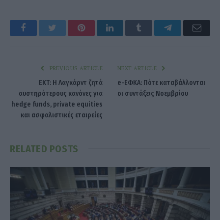
Facebook
Twitter
Pinterest
LinkedIn
Tumblr
Telegram
Emai
PREVIOUS ARTICLE
NEXT ARTICLE
ΕΚΤ: Η Λαγκάρντ ζητά
e-ΕΦΚΑ: Πότε καταβάλλονται
αυστηρότερους κανόνες για
οι συντάξεις Νοεμβρίου
hedge funds, private equities
και ασφαλιστικές εταιρείες
RELATED
POSTS