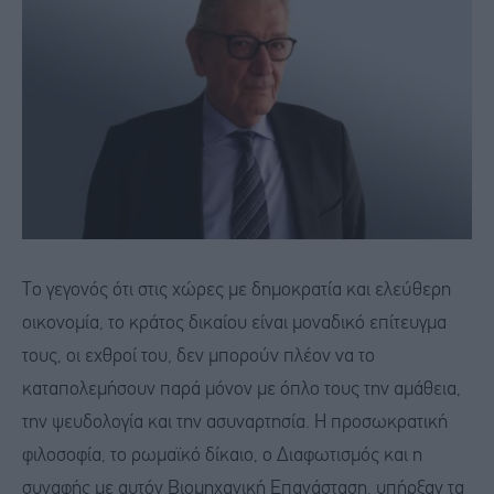
Το γεγονός ότι στις χώρες με δημοκρατία και ελεύθερη
οικονομία, το κράτος δικαίου είναι μοναδικό επίτευγμα
τους, οι εχθροί του, δεν μπορούν πλέον να το
καταπολεμήσουν παρά μόνον με όπλο τους την αμάθεια,
την ψευδολογία και την ασυναρτησία. Η προσωκρατική
φιλοσοφία, το ρωμαϊκό δίκαιο, ο Διαφωτισμός και η
συναφής με αυτόν Βιομηχανική Επανάσταση, υπήρξαν τα