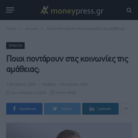
Home
»
Opinion
»
Ποιοι ποντάρουν στις κοινωνίες της αμάθειας;
OPINION
Ποιοι ποντάρουν στις κοινωνίες της
αμάθειας;
3 Οκτωβρίου, 2025
Updated:
3 Οκτωβρίου, 2025
Δεν υπάρχουν Σχόλια
4 Mins Read
Facebook
Twitter
LinkedIn