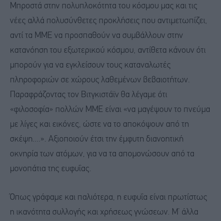
Μπροστά στην πολυπλοκότητα του κόσμου μας και τις
νέες αλλά πολυσύνθετες προκλήσεις που αντιμετωπίζει,
αντί τα ΜΜΕ να προσπαθούν να συμβάλλουν στην
κατανόηση του εξωτερικού κόσμου, αντίθετα κάνουν ότι
μπορούν για να εγκλείσουν τους καταναλωτές
πληροφοριών σε χώρους λαθεμένων βεβαιοτήτων.
Παραφράζοντας τον Βιτγκιστάϊν θα λέγαμε ότι
«φιλοσοφία» πολλών ΜΜΕ είναι «να μαγέψουν το πνεύμα
με λίγες και εικόνες, ώστε να το αποκόψουν από τη
σκέψη....». Αξιοποιούν έτσι την έμφυτη διανοητική
οκνηρία των ατόμων, για να τα απομονώσουν από τα
μονοπάτια της ευφυΐας.
Όπως γράφαμε και παλιότερα, η ευφυΐα είναι πρωτίστως
η ικανότητα συλλογής και χρήσεως γνώσεων. Μ’ άλλα