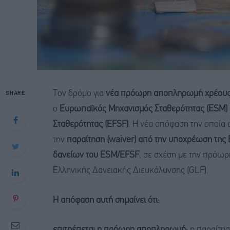
SHARE
Τον δρόμο για
νέα πρόωρη αποπληρωμή χρέους 
ο
Ευρωπαϊκός Μηχανισμός Σταθερότητας (ESM)
Σταθερότητας (EFSF)
. Η νέα απόφαση την οποία
την
παραίτηση (waiver) από την υποχρέωση τη
δανείων του ESM/EFSF
, σε σχέση με την πρόω
Ελληνικής Δανειακής Διευκόλυνσης (GLF).
Η απόφαση αυτή σημαίνει ότι:
επιτρέπεται η πρόωρη αποπληρωμή:
η παραίτησ