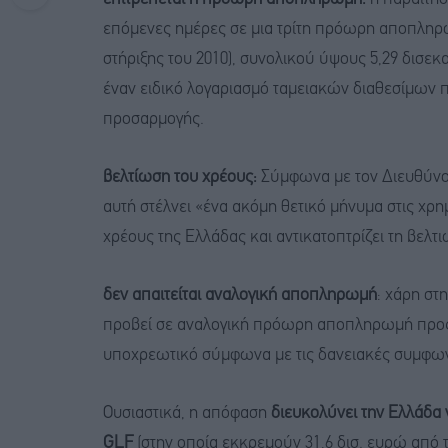
επόμενες ημέρες σε μια τρίτη πρόωρη αποπλη
στήριξης του 2010), συνολικού ύψους 5,29 δισ
έναν ειδικό λογαριασμό ταμειακών διαθεσίμων 
προσαρμογής.
βελτίωση του χρέους:
Σύμφωνα με τον Διευθύνο
αυτή στέλνει «ένα ακόμη θετικό μήνυμα στις χρ
χρέους της Ελλάδας και αντικατοπτρίζει τη βελ
δεν απαιτείται αναλογική αποπληρωμή
: χάρη στ
προβεί σε αναλογική πρόωρη αποπληρωμή προς τ
υποχρεωτικό σύμφωνα με τις δανειακές συμφων
Ουσιαστικά, η απόφαση
διευκολύνει την Ελλάδα 
GLF
(στην οποία εκκρεμούν 31,6 δισ. ευρώ από τα