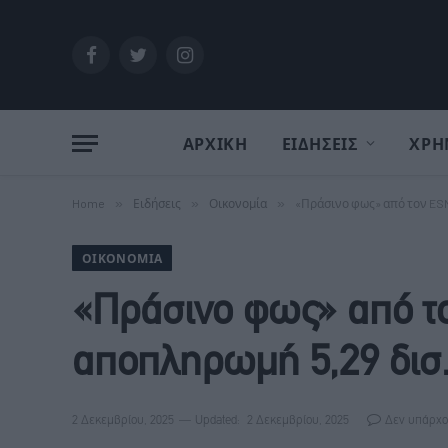
Facebook
Twitter
Instagram
ΑΡΧΙΚΗ
ΕΙΔΗΣΕΙΣ
ΧΡΗ
Home
»
Ειδήσεις
»
Οικονομία
»
«Πράσινο φως» από τον ESM
ΟΙΚΟΝΟΜΊΑ
«Πράσινο φως» από τ
αποπληρωμή 5,29 δισ
2 Δεκεμβρίου, 2025
Updated:
2 Δεκεμβρίου, 2025
Δεν υπάρχο