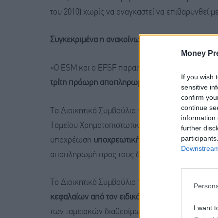
του 2010) χωρίς να αναγκαστεί να επιβαρυνθεί
Συγκεκριμένα η ανακοίνωση του ESM και του EF
Money Pr
«Ο ESM και ο EFSF παραιτούνται από την υπο
If you wish 
τρίτη πρόωρη αποπληρωμή των δανείων GLF»
sensitive in
confirm you
continue se
Τα Διοικητικά Συμβούλια του Ευρωπαϊκού Μηχα
information 
Ταμείου Χρηματοπιστωτικής Σταθερότητας (EFS
further disc
participants
υποχρέωση
υποχρεωτικής αναλογικής αποπλη
Downstream 
αποπληρωμή προς τους δανειστές της Ελληνικής
Το Διοικητικό Συμβούλιο του Ευρωπαϊκού Μηχαν
Persona
κεφαλαίων από τον ειδικό λογαριασμό ταμειακώ
I want t
των ταμειακών διαθεσίμων του κράτους που «κλ