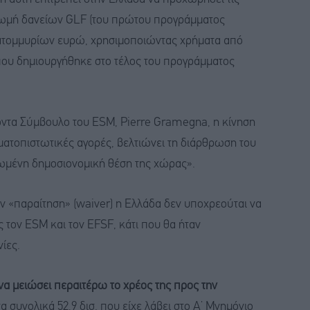
ρωμή δανείων GLF (του πρώτου προγράμματος
εκατομμυρίων ευρώ, χρησιμοποιώντας χρήματα από
που δημιουργήθηκε στο τέλος του προγράμματος
ντα Σύμβουλο του ESM, Pierre Gramegna, η κίνηση
ηματοπιστωτικές αγορές, βελτιώνει τη διάρθρωση του
τιωμένη δημοσιονομική θέση της χώρας».
ην «παραίτηση» (waiver) η Ελλάδα δεν υποχρεούται να
ον ESM και τον EFSF, κάτι που θα ήταν
ίες.
να μειώσει περαιτέρω το χρέος της προς την
 συνολικά 52,9 δισ. που είχε λάβει στο Α’ Μνημόνιο