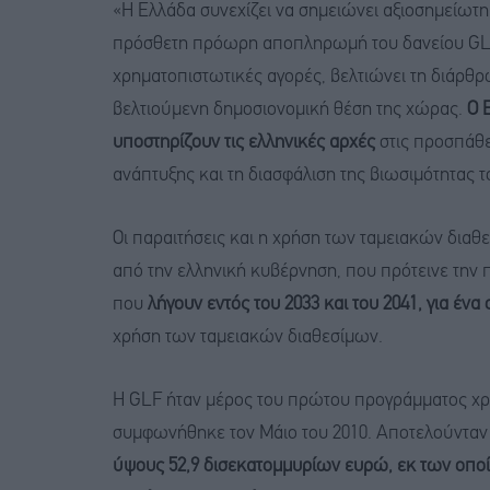
«Η Ελλάδα συνεχίζει να σημειώνει αξιοσημείωτη
πρόσθετη πρόωρη αποπληρωμή του δανείου GLF 
χρηματοπιστωτικές αγορές, βελτιώνει τη διάρθρω
βελτιούμενη δημοσιονομική θέση της χώρας.
Ο E
υποστηρίζουν τις ελληνικές αρχές
στις προσπάθε
ανάπτυξης και τη διασφάλιση της βιωσιμότητας τ
Οι παραιτήσεις και η χρήση των ταμειακών δια
από την ελληνική κυβέρνηση, που πρότεινε τη
που
λήγουν εντός του 2033 και του 2041, για έ
χρήση των ταμειακών διαθεσίμων.
Η GLF ήταν μέρος του πρώτου προγράμματος χρη
συμφωνήθηκε τον Μάιο του 2010. Αποτελούνταν
ύψους 52,9 δισεκατομμυρίων ευρώ, εκ των οποί