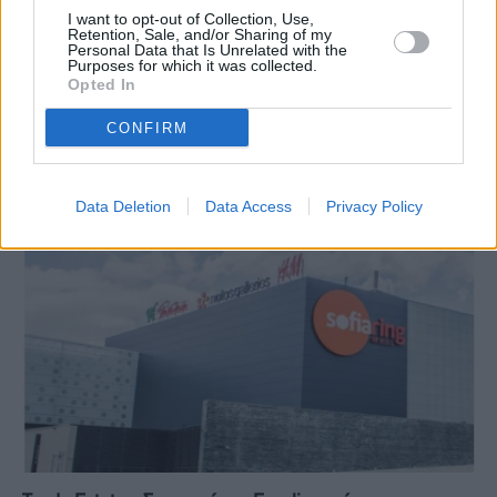
I want to opt-out of Collection, Use,
PREVIOUS ARTICLE
NEXT ARTICLE
Retention, Sale, and/or Sharing of my
Personal Data that Is Unrelated with the
Βιομηχανία: Υποχώρησε κατά
Δεμένα όλα τα πλοία την 1η
Purposes for which it was collected.
1,8% ο δείκτης κύκλου
Οκτωβρίου - Τι ζητάει η ΠΝΟ
Opted In
εργασιών τον Ιούλιο
CONFIRM
RELATED
POSTS
Data Deletion
Data Access
Privacy Policy