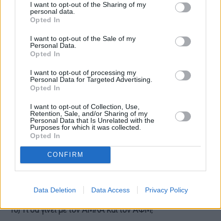
I want to opt-out of the Sharing of my
9) Προβλήματα και διορθώσεις
personal data.
Opted In
Η καθιέρωση του Προσωπικού Αριθμού αναμένεται να
I want to opt-out of the Sale of my
Personal Data.
επιλύσει πολλά προβλήματα που υπάρχουν στα επίσημα
Opted In
μητρώα. Σύμφωνα με εκτιμήσεις, πάνω από 2
I want to opt-out of processing my
Personal Data for Targeted Advertising.
εκατομμύρια πολίτες θα επωφεληθούν από τουλάχιστον
Opted In
μία διόρθωση στα στοιχεία τους, ενώ χιλιάδες πολίτες
I want to opt-out of Collection, Use,
έχουν πολλαπλές εγγραφές σε τουλάχιστον ένα μητρώο.
Retention, Sale, and/or Sharing of my
Personal Data that Is Unrelated with the
Purposes for which it was collected.
Opted In
Μέσω της εφαρμογής myInfo, οι πολίτες θα μπορούν να
επιβεβαιώσουν τα προσωπικά τους στοιχεία και να
CONFIRM
υποβάλουν αίτημα διόρθωσης σε όποιο μητρώο έχει
ανακρίβεια (όνομα, ΑΜΚΑ, ΑΦΜ, ΑΔΤ κ.λπ.).
Data Deletion
Data Access
Privacy Policy
10) Τι θα γίνει με τον ΑΜΚΑ και τον ΑΦΜ;