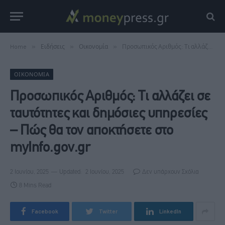
Home
»
Ειδήσεις
»
Οικονομία
»
Προσωπικός Αριθμός: Τι αλλάζει σε ταυτότητες και δημόσιες υπηρεσίες – Πώς θα τον αποκτήσετε στο myInfo.gov.gr
ΟΙΚΟΝΟΜΊΑ
Προσωπικός Αριθμός: Τι αλλάζει σε
ταυτότητες και δημόσιες υπηρεσίες
– Πώς θα τον αποκτήσετε στο
myInfo.gov.gr
2 Ιουνίου, 2025
Updated:
2 Ιουνίου, 2025
Δεν υπάρχουν Σχόλια
8 Mins Read
Facebook
Twitter
LinkedIn