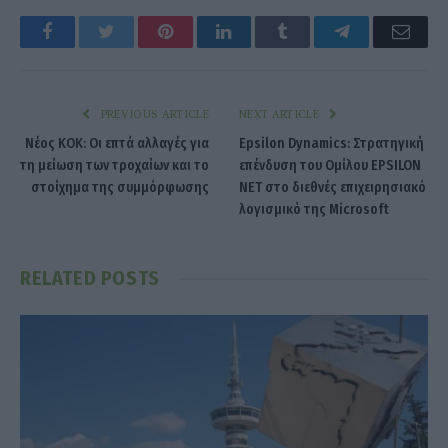
Facebook
Twitter
Pinterest
LinkedIn
Tumblr
Telegram
Emai
PREVIOUS ARTICLE
NEXT ARTICLE
Νέος ΚΟΚ: Οι επτά αλλαγές για
Epsilon Dynamics: Στρατηγική
τη μείωση των τροχαίων και το
επένδυση του Ομίλου EPSILON
στοίχημα της συμμόρφωσης
NET στο διεθνές επιχειρησιακό
λογισμικό της Microsoft
RELATED
POSTS