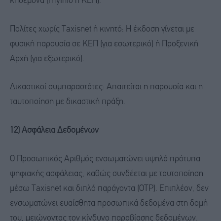
κηδεμόνα (myInfo ή ΚΕΠ).
Πολίτες χωρίς Taxisnet ή κινητό: Η έκδοση γίνεται με
φυσική παρουσία σε ΚΕΠ (για εσωτερικό) ή Προξενική
Αρχή (για εξωτερικό).
Δικαστικοί συμπαραστάτες: Απαιτείται η παρουσία και η
ταυτοποίηση με δικαστική πράξη.
12) Ασφάλεια Δεδομένων
Ο Προσωπικός Αριθμός ενσωματώνει υψηλά πρότυπα
ψηφιακής ασφάλειας, καθώς συνδέεται με ταυτοποίηση
μέσω Taxisnet και διπλό παράγοντα (OTP). Επιπλέον, δεν
ενσωματώνει ευαίσθητα προσωπικά δεδομένα στη δομή
του, μειώνοντας τον κίνδυνο παραβίασης δεδομένων.