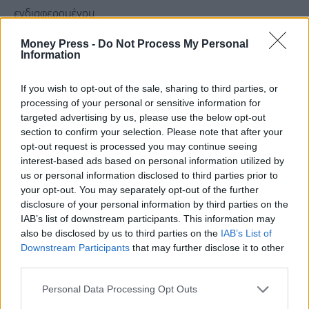
ενδιαφερομένου.
Money Press -
Do Not Process My Personal
Εξαίρεση αποτελούν οι περιπτώσεις «μη επιτυχούς
Information
ολοκλήρωσης της διαδικασίας έκδοσης Π.Α».
If you wish to opt-out of the sale, sharing to third parties, or
processing of your personal or sensitive information for
8) Πολίτης που έχει αιτηθεί αλλά δεν έχει λάβει Π.Α.,
targeted advertising by us, please use the below opt-out
section to confirm your selection. Please note that after your
μπορεί να βγάλει δελτίο;
opt-out request is processed you may continue seeing
interest-based ads based on personal information utilized by
Εάν η μη έκδοση Π.Α. δεν οφείλεται σε υπαιτιότητα του
us or personal information disclosed to third parties prior to
your opt-out. You may separately opt-out of the further
πολίτη, η ταυτότητα εκδίδεται και ισχύει κανονικά χωρίς
disclosure of your personal information by third parties on the
Π.Α., εκτός εάν ο ενδιαφερόμενος επιθυμεί να
IAB’s list of downstream participants. This information may
also be disclosed by us to third parties on the
IAB’s List of
ενσωματωθεί και το υπόψη στοιχείο, οπότε θα πρέπει να
Downstream Participants
that may further disclose it to other
επανέλθει μετά την ολοκλήρωση χορήγησης Π.Α. από το
third parties.
Υπουργείο Ψηφιακής Διακυβέρνησης.
Personal Data Processing Opt Outs