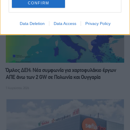
CONFIRM
Data Deletion
Data Access
Privacy Policy
Όμιλος ΔΕΗ: Νέα συμφωνία για χαρτοφυλάκιο έργων
ΑΠΕ άνω των 2 GW σε Πολωνία και Ουγγαρία
7 Αυγούστου, 2026