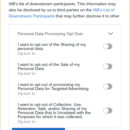
IAB’s list of downstream participants. This information may
also be disclosed by us to third parties on the
IAB’s List of
Protergia
top business
Downstream Participants
that may further disclose it to other
third parties.
Personal Data Processing Opt Outs
Facebook
Twitter
Pinterest
LinkedIn
Tumblr
Telegram
Emai
I want to opt-out of the Sharing of my
personal data.
Opted In
PREVIOUS ARTICLE
NEXT ARTICLE
I want to opt-out of the Sale of my
Personal Data.
Στο 1,97% «τσίμπησε» η
Η COSMOTE TELEKOM
Opted In
απόδοση για τα ετήσια έντοκα
επεκτείνει τη συνεργασία της
– Υπερκάλυψη 1,68 φορές
με την Globalstar στο Κέντρο
I want to opt-out of processing my
Personal Data for Targeted Advertising.
Δορυφορικών Επικοινωνιών
Opted In
«ΝΕΜΕΑ»
I want to opt-out of Collection, Use,
Retention, Sale, and/or Sharing of my
Personal Data that Is Unrelated with the
RELATED
POSTS
Purposes for which it was collected.
Opted In