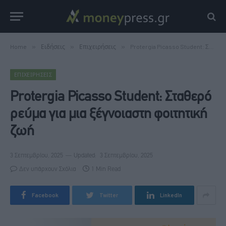
Home
»
Ειδήσεις
»
Επιχειρήσεις
»
Protergia Picasso Student: Σταθερό ρεύμα για μια ξέγνοιαστη φοιτητική ζωή
ΕΠΙΧΕΙΡΉΣΕΙΣ
Protergia Picasso Student: Σταθερό
ρεύμα για μια ξέγνοιαστη φοιτητική
ζωή
3 Σεπτεμβρίου, 2025
Updated:
3 Σεπτεμβρίου, 2025
Δεν υπάρχουν Σχόλια
1 Min Read
Facebook
Twitter
LinkedIn