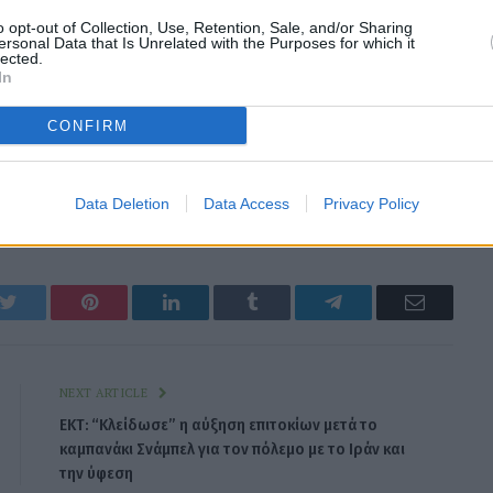
o opt-out of Collection, Use, Retention, Sale, and/or Sharing
ersonal Data that Is Unrelated with the Purposes for which it
lected.
In
CONFIRM
Data Deletion
Data Access
Privacy Policy
k
Twitter
Pinterest
LinkedIn
Tumblr
Telegram
Email
NEXT ARTICLE
ΕΚΤ: “Κλείδωσε” η αύξηση επιτοκίων μετά το
καμπανάκι Σνάμπελ για τον πόλεμο με το Ιράν και
την ύφεση