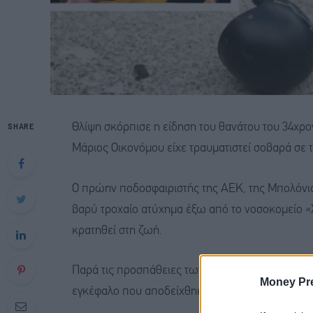
SHARE
Θλίψη σκόρπισε η είδηση του θανάτου του 34χρ
Μάριος Οικονόμου είχε τραυματιστεί σοβαρά σε τ
Ο πρώην ποδοσφαιριστής της ΑΕΚ, της Μπολόνια 
βαρύ τροχαίο ατύχημα έξω από το νοσοκομείο «Χ
κρατηθεί στη ζωή.
Παρά τις προσπάθειες των γιατρών, δεν κατάφε
Money Pr
εγκέφαλο που αποδείχθηκε μη αναστρέψιμη.