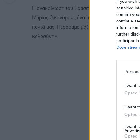
If you wish 
sensitive in
Η ανακοίνωση του Ερασιτέχνη ΠΑΣ αναφέρει: «Σή
confirm you
Μάριος Οικονόμου , ένα παιδί που κέρδισε την
continue se
κοντά μας. Περάσαμε μαζί στιγμές χαράς, προσπ
information 
further disc
καλοσύνη».
participants
Downstream 
Persona
I want t
Opted 
I want t
Opted 
I want 
Advertis
Opted 