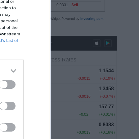
sonal or
ection to
ou may
Technical Summary Widget Powered by
Investing.com
 personal
out of the
 downstream
B’s List of