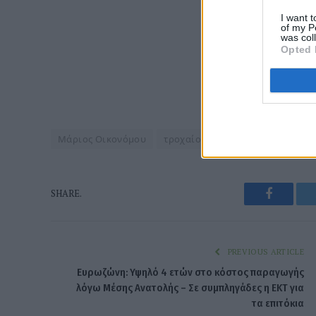
I want t
of my P
was col
Opted 
Μάριος Οικονόμου
τροχαίο
Faceboo
SHARE.
PREVIOUS ARTICLE
Ευρωζώνη: Υψηλό 4 ετών στο κόστος παραγωγής
λόγω Μέσης Ανατολής – Σε συμπληγάδες η ΕΚΤ για
τα επιτόκια