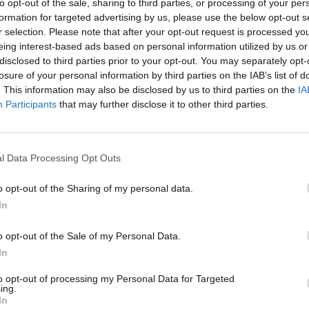
to opt-out of the sale, sharing to third parties, or processing of your per
formation for targeted advertising by us, please use the below opt-out s
μερα η οικογένεια του ΠΑΣ Γιάννινα πενθεί. Ο
r selection. Please note that after your opt-out request is processed y
 αγάπη και τον σεβασμό όλων μας, έφυγε πρόωρα από
eing interest-based ads based on personal information utilized by us or
άθειας αγώνα. Πάντα με χαμόγελο, πάντα με
disclosed to third parties prior to your opt-out. You may separately opt-
losure of your personal information by third parties on the IAB’s list of
. This information may also be disclosed by us to third parties on the
IA
Participants
that may further disclose it to other third parties.
l Data Processing Opt Outs
o opt-out of the Sharing of my personal data.
In
o opt-out of the Sale of my Personal Data.
In
to opt-out of processing my Personal Data for Targeted
ing.
In