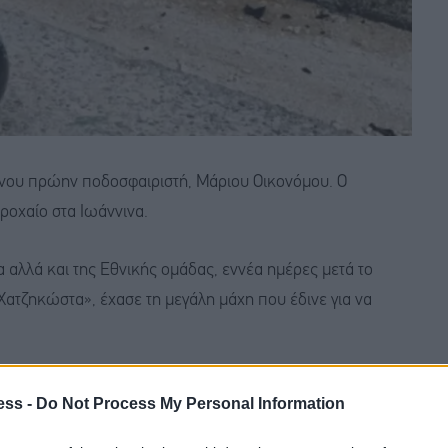
ονου πρώην ποδοσφαιριστή, Μάριου Οικονόμου. Ο
ροχαίο στα Ιωάννινα.
αλλά και της Εθνικής ομάδας, εννέα ημέρες μετά το
ατζηκώστα», έχασε τη μεγάλη μάχη που έδινε για να
ρε να ανακάμψει, καθώς υπέστη ισχαιμική βλάβη στον
ess -
Do Not Process My Personal Information