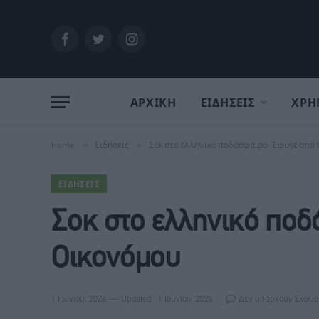
Facebook
Twitter
Instagram
ΑΡΧΙΚΗ
ΕΙΔΗΣΕΙΣ
ΧΡΗ
Home
»
Ειδήσεις
»
Σοκ στο ελληνικό ποδόσφαιρο: Έφυγε από 
ΕΙΔΉΣΕΙΣ
Σοκ στο ελληνικό ποδ
Οικονόμου
1 Ιουνίου, 2026
Updated:
1 Ιουνίου, 2026
Δεν υπάρχουν Σχόλια