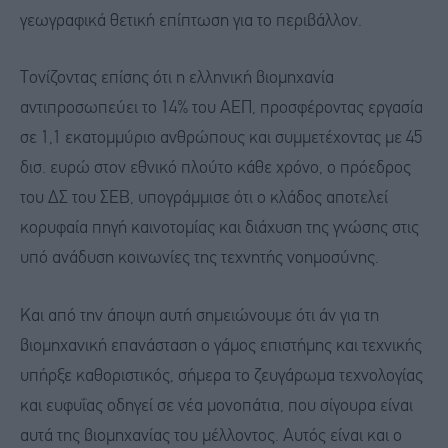
γεωγραφικά θετική επίπτωση για το περιβάλλον.
Τονίζοντας επίσης ότι η ελληνική βιομηχανία
αντιπροσωπεύει το 14% του ΑΕΠ, προσφέροντας εργασία
σε 1,1 εκατομμύριο ανθρώπους και συμμετέχοντας με 45
δισ. ευρώ στον εθνικό πλούτο κάθε χρόνο, ο πρόεδρος
του ΔΣ του ΣΕΒ, υπογράμμισε ότι ο κλάδος αποτελεί
κορυφαία πηγή καινοτομίας και διάχυση της γνώσης στις
υπό ανάδυση κοινωνίες της τεχνητής νοημοσύνης.
Και από την άποψη αυτή σημειώνουμε ότι άν για τη
βιομηχανική επανάσταση ο γάμος επιστήμης και τεχνικής
υπήρξε καθοριστικός, σήμερα το ζευγάρωμα τεχνολογίας
και ευφυΐας οδηγεί σε νέα μονοπάτια, που σίγουρα είναι
αυτά της βιομηχανίας του μέλλοντος. Αυτός είναι και ο