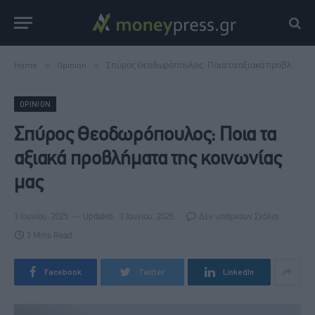
Home
»
Opinion
»
Σπύρος Θεοδωρόπουλος: Ποια τα αξιακά προβλήματα της κοινωνίας μας
OPINION
Σπύρος Θεοδωρόπουλος: Ποια τα
αξιακά προβλήματα της κοινωνίας
μας
3 Ιουνίου, 2025
Updated:
3 Ιουνίου, 2025
Δεν υπάρχουν Σχόλια
3 Mins Read
Facebook
Twitter
LinkedIn