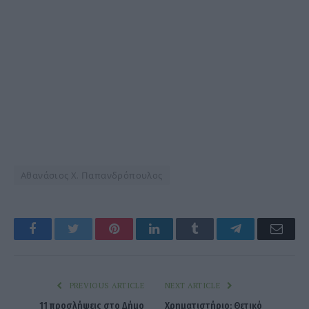
Αθανάσιος Χ. Παπανδρόπουλος
Facebook
Twitter
Pinterest
LinkedIn
Tumblr
Telegram
Emai
PREVIOUS ARTICLE
NEXT ARTICLE
11 προσλήψεις στο Δήμο
Χρηματιστήριο: Θετικό