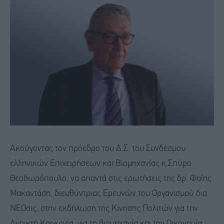
Ακούγοντας τον πρόεδρο του Δ.Σ. του Συνδέσμου
ελληνικών Επιχειρήσεων και Βιομηχανίας κ.Σπύρο
Θεοδωρόπουλο, να απαντά στις ερωτήσεις της δρ. Φαίης
Μακαντάση, διευθύντριας Ερευνών του Οργανισμού δια
ΝΕΟσις, στην εκδήλωση της Κίνησης Πολιτών για την
Ανοικτή Κοινωνία, για τη βιομηχανία και την Οικονομία