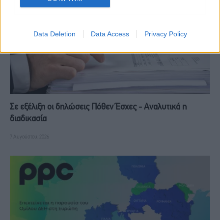
Data Deletion
Data Access
Privacy Policy
Σε εξέλιξη οι δηλώσεις Πόθεν Έσχες - Αναλυτικά η
διαδικασία
7 Αυγούστου, 2026