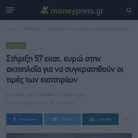
Home
»
Ειδήσεις
»
Στήριξη 57 εκατ. ευρώ στην ακτοπλοΐα για να συγκρατηθούν οι τιμές των εισιτηρίων
ΕΙΔΉΣΕΙΣ
Στήριξη 57 εκατ. ευρώ στην
ακτοπλοΐα για να συγκρατηθούν οι
τιμές των εισιτηρίων
27 Απριλίου, 2026
Updated:
27 Απριλίου, 2026
Δεν υπάρχουν Σχόλια
1 Min Read
Facebook
Twitter
LinkedIn