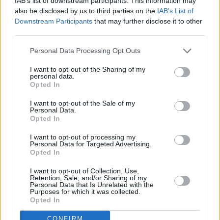
IAB’s list of downstream participants. This information may
also be disclosed by us to third parties on the
IAB’s List of
Downstream Participants
that may further disclose it to other
ακτοπλοϊκά
third parties.
Personal Data Processing Opt Outs
Facebook
Twitter
Pinterest
LinkedIn
Tumblr
Telegram
Emai
I want to opt-out of the Sharing of my
personal data.
Opted In
I want to opt-out of the Sale of my
PREVIOUS ARTICLE
NEXT ARTICLE
Personal Data.
Ελληνική οικονομία:
Φον ντερ Λάιεν: Είναι πολύ
Opted In
Μακροοικονομικά ανθεκτική,
νωρίς για άρση των κυρώσεων
I want to opt-out of processing my
αλλά με σημάδια
κατά του Ιράν
Personal Data for Targeted Advertising.
επιβράδυνσης
Opted In
I want to opt-out of Collection, Use,
Retention, Sale, and/or Sharing of my
RELATED
POSTS
Personal Data that Is Unrelated with the
Purposes for which it was collected.
Opted In
CONFIRM