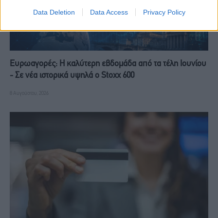
Data Deletion
Data Access
Privacy Policy
Ευρωαγορές: Η καλύτερη εβδομάδα από τα τέλη Ιουνίου
- Σε νέα ιστορικά υψηλά ο Stoxx 600
8 Αυγούστου, 2026