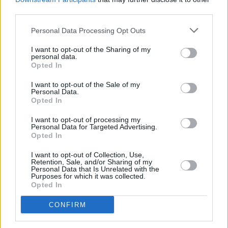
third parties.
Facebook
Twitter
Pinterest
LinkedIn
Tumblr
Telegram
Emai
Personal Data Processing Opt Outs
I want to opt-out of the Sharing of my
personal data.
PREVIOUS ARTICLE
NEXT ARTICLE
Opted In
Wall Street: Νέο ρεκόρ για τον
Πετρέλαιο: Πτώση τιμών,
I want to opt-out of the Sale of my
Dow, άλμα 3% για τον Nasdaq
χαμηλά αποθέματα και το
Personal Data.
με ώθηση από SpaceX και AI
επόμενο τεστ των
Opted In
διαπραγματεύσεων με το Ιράν
I want to opt-out of processing my
Personal Data for Targeted Advertising.
Opted In
RELATED
POSTS
I want to opt-out of Collection, Use,
Retention, Sale, and/or Sharing of my
Personal Data that Is Unrelated with the
Purposes for which it was collected.
Opted In
CONFIRM