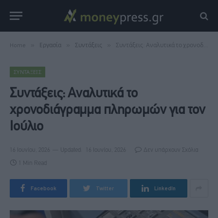
Home
»
Εργασία
»
Συντάξεις
»
Συντάξεις: Αναλυτικά το χρονοδιάγραμμα πληρωμών για τον Ιούλιο
ΣΥΝΤΆΞΕΙΣ
Συντάξεις: Αναλυτικά το
χρονοδιάγραμμα πληρωμών για τον
Ιούλιο
16 Ιουνίου, 2026
Updated:
16 Ιουνίου, 2026
Δεν υπάρχουν Σχόλια
1 Min Read
Facebook
Twitter
LinkedIn