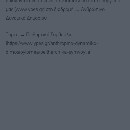
βρίσκονται αναρτημένα στην ιστοσελίδα του Υπουργείου
μας (www.ypes.gr) στη διαδρομή → Ανθρώπινο
Δυναμικό Δημοσίου
Τομέα → Πειθαρχικά Συμβούλια
(https://www.ypes.gr/anthropino-dynamiko-
dimosioytomea/peitharchika-symvoylia).