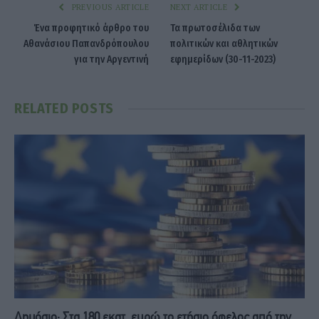
PREVIOUS ARTICLE
NEXT ARTICLE
Ένα προφητικό άρθρο του
Τα πρωτοσέλιδα των
Αθανάσιου Παπανδρόπουλου
πολιτικών και αθλητικών
για την Αργεντινή
εφημερίδων (30-11-2023)
RELATED
POSTS
Δημόσιο: Στα 180 εκατ. ευρώ το ετήσιο όφελος από την