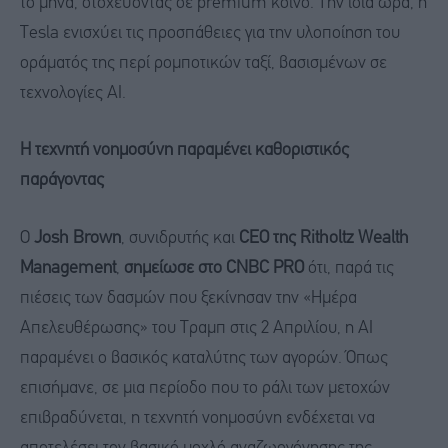
το μήνα, στοχεύοντας σε premium κοινό. Την ίδια ώρα, η
Tesla ενισχύει τις προσπάθειες για την υλοποίηση του
οράματός της περί ρομποτικών ταξί, βασισμένων σε
τεχνολογίες AI.
Η τεχνητή νοημοσύνη παραμένει καθοριστικός
παράγοντας
Ο
Josh Brown
, συνιδρυτής και
CEO της Ritholtz Wealth
Management
,
σημείωσε στο CNBC PRO
ότι, παρά τις
πιέσεις των δασμών που ξεκίνησαν την «Ημέρα
Απελευθέρωσης» του Τραμπ στις 2 Απριλίου, η AI
παραμένει ο βασικός καταλύτης των αγορών. Όπως
επισήμανε, σε μια περίοδο που το ράλι των μετοχών
επιβραδύνεται, η τεχνητή νοημοσύνη ενδέχεται να