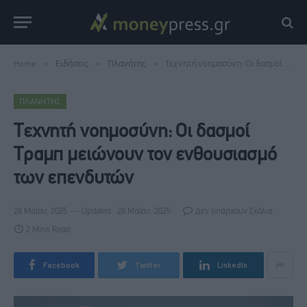
Home
»
Ειδήσεις
»
Πλανήτης
»
Τεχνητή νοημοσύνη: Οι δασμοί Τραμπ μειώνουν τον ενθουσιασμό των επενδυτών
ΠΛΑΝΉΤΗΣ
Τεχνητή νοημοσύνη: Οι δασμοί
Τραμπ μειώνουν τον ενθουσιασμό
των επενδυτών
28 Μαΐου, 2025
Updated:
28 Μαΐου, 2025
Δεν υπάρχουν Σχόλια
2 Mins Read
Facebook
Twitter
LinkedIn