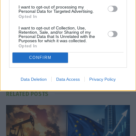
τεχνητή νοημοσύνη
I want to opt-out of processing my
Personal Data for Targeted Advertising.
Opted In
Facebook
Twitter
Pinterest
LinkedIn
Tumblr
Telegram
Emai
I want to opt-out of Collection, Use,
Retention, Sale, and/or Sharing of my
Personal Data that Is Unrelated with the
Purposes for which it was collected.
Opted In
PREVIOUS ARTICLE
NEXT ARTICLE
CONFIRM
Η Trump Media σηκώνει $2,5
16 προσλήψεις στο Δήμο
δισ. από την αγορά για να
Δέλτα
αγοράσει Bitcoin
Data Deletion
Data Access
Privacy Policy
RELATED
POSTS