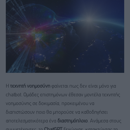
Η
τεχνητή νοημοσύνη
φαίνεται πως δεν είναι μόνο για
chatbot. Ομάδες επιστημόνων έθεσαν μοντέλα τεχνητής
νοημοσύνης σε δοκιμασία, προκειμένου να
διαπιστώσουν ποιο θα μπορούσε να καθοδηγήσει
αποτελεσματικότερα ένα
διαστημόπλοιο
. Ανάμεσα στους
συμμετέχοντες, το
ChatGPT
ξεχώρισε, κατακτώντας τη