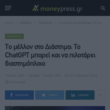
Home
»
Ειδήσεις
»
Πλανήτης
»
Το μέλλον στο Διάστημα: Το ChatGPT μπορεί και να πιλοτάρει διαστημόπλοιο
ΠΛΑΝΉΤΗΣ
Το μέλλον στο Διάστημα: Το
ChatGPT μπορεί και να πιλοτάρει
διαστημόπλοιο
7 Ιουλίου, 2025
Updated:
7 Ιουλίου, 2025
Δεν υπάρχουν Σχόλια
2 Mins Read
Facebook
Twitter
LinkedIn