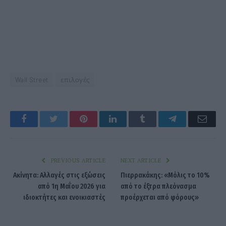
Wall Street
επιλογές
Facebook
Twitter
Pinterest
LinkedIn
Tumblr
Telegram
Emai
PREVIOUS ARTICLE
NEXT ARTICLE
Ακίνητα: Αλλαγές στις εξώσεις
Πιερρακάκης: «Μόλις το 10%
από 1η Μαΐου 2026 για
από το έξτρα πλεόνασμα
ιδιοκτήτες και ενοικιαστές
προέρχεται από φόρους»