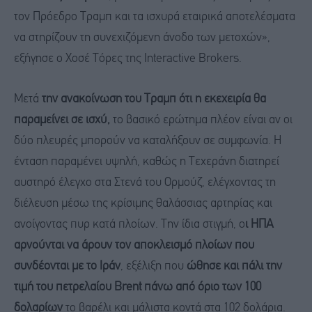
τον Πρόεδρο Τραμπ και τα ισχυρά εταιρικά αποτελέσματα
να στηρίζουν τη συνεχιζόμενη άνοδο των μετοχών»,
εξήγησε ο Χοσέ Τόρες της Interactive Brokers.
Μετά
την ανακοίνωση του Τραμπ ότι η εκεχειρία θα
παραμείνει σε ισχύ,
το βασικό ερώτημα πλέον είναι αν οι
δύο πλευρές μπορούν να καταλήξουν σε συμφωνία. Η
ένταση παραμένει υψηλή, καθώς η Τεχεράνη διατηρεί
αυστηρό έλεγχο στα Στενά του Ορμούζ, ελέγχοντας τη
διέλευση μέσω της κρίσιμης θαλάσσιας αρτηρίας και
ανοίγοντας πυρ κατά πλοίων. Την ίδια στιγμή, ο
ι ΗΠΑ
αρνούνται να άρουν τον αποκλεισμό πλοίων που
συνδέονται με το Ιράν
, εξέλιξη που
ώθησε και πάλι την
τιμή του πετρελαίου Brent πάνω από όριο των 100
δολαρίων
το βαρέλι και μάλιστα κοντά στα 102 δολάρια.