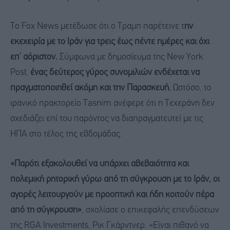
Το Fox News μετέδωσε ότι ο Τραμπ παρέτεινε τ
ην
εκεχειρία με το Ιράν για τρεις έως πέντε ημέρες και όχι
επ’ αόριστον.
Σύμφωνα με δημοσίευμα της New York
Post,
ένας δεύτερος γύρος συνομιλιών ενδέχεται να
πραγματοποιηθεί ακόμη και την Παρασκευή.
Ωστόσο, το
ιρανικό πρακτορείο Tasnim ανέφερε ότι η Τεχεράνη δεν
σχεδιάζει επί του παρόντος να διαπραγματευτεί με τις
ΗΠΑ στο τέλος της εβδομάδας.
«Παρότι εξακολουθεί να υπάρχει αβεβαιότητα και
πολεμική ρητορική γύρω από τη σύγκρουση με το Ιράν, οι
αγορές λειτουργούν με προοπτική και ήδη κοιτούν πέρα
από τη σύγκρουση»
, σχολίασε ο επικεφαλής επενδύσεων
της RGA Investments, Ρικ Γκάρντνερ. «Είναι πιθανό να