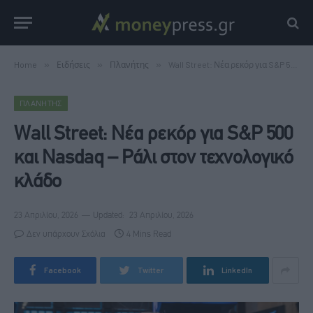
Home
»
Ειδήσεις
»
Πλανήτης
»
Wall Street: Νέα ρεκόρ για S&P 500 και Nasdaq – Ράλι στον τεχνολογικό κλάδο
ΠΛΑΝΉΤΗΣ
Wall Street: Νέα ρεκόρ για S&P 500
και Nasdaq – Ράλι στον τεχνολογικό
κλάδο
23 Απριλίου, 2026
Updated:
23 Απριλίου, 2026
Δεν υπάρχουν Σχόλια
4 Mins Read
Facebook
Twitter
LinkedIn