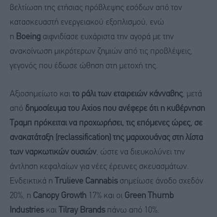
βελτίωση της ετήσιας πρόβλεψης εσόδων από τον
κατασκευαστή ενεργειακού εξοπλισμού, ενώ
η
Boeing
αιφνιδίασε ευχάριστα την αγορά με την
ανακοίνωση μικρότερων ζημιών από τις προβλέψεις,
γεγονός που έδωσε ώθηση στη μετοχή της.
Αξιοσημείωτο και
το ράλι των εταιρειών κάνναβης
, μετά
από
δημοσίευμα του Axios που ανέφερε ότι η κυβέρνηση
Τραμπ πρόκειται να προχωρήσει, τις επόμενες ώρες, σε
ανακατάταξη (reclassification) της μαριχουάνας στη λίστα
των ναρκωτικών ουσιών
, ώστε να διευκολύνει την
άντληση κεφαλαίων για νέες έρευνες σκευασμάτων.
Ενδεικτικά η
Trulieve Cannabis
σημείωσε άνοδο σχεδόν
20%, η
Canopy Growth
17% και οι
Green Thumb
Industries
και
Tilray Brands
πάνω από 10%.