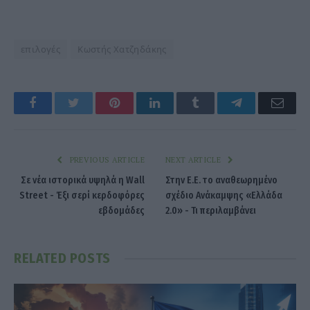
επιλογές
Κωστής Χατζηδάκης
Facebook
Twitter
Pinterest
LinkedIn
Tumblr
Telegram
Emai
PREVIOUS ARTICLE
NEXT ARTICLE
Σε νέα ιστορικά υψηλά η Wall
Στην Ε.Ε. το αναθεωρημένο
Street - Έξι σερί κερδοφόρες
σχέδιο Ανάκαμψης «Ελλάδα
εβδομάδες
2.0» - Τι περιλαμβάνει
RELATED
POSTS