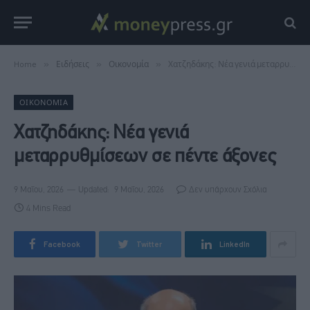
Home
»
Ειδήσεις
»
Οικονομία
»
Χατζηδάκης: Νέα γενιά μεταρρυθμίσεων σε πέντε άξονες
ΟΙΚΟΝΟΜΊΑ
Χατζηδάκης: Νέα γενιά
μεταρρυθμίσεων σε πέντε άξονες
9 Μαΐου, 2026
Updated:
9 Μαΐου, 2026
Δεν υπάρχουν Σχόλια
4 Mins Read
Facebook
Twitter
LinkedIn