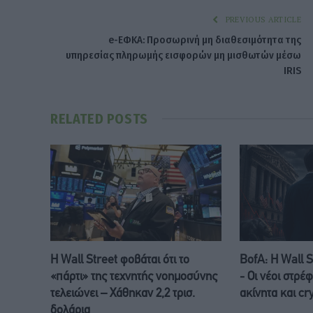
PREVIOUS ARTICLE
e-ΕΦΚΑ: Προσωρινή μη διαθεσιμότητα της
υπηρεσίας πληρωμής εισφορών μη μισθωτών μέσω
IRIS
RELATED
POSTS
Η Wall Street φοβάται ότι το
BofA: Η Wall S
«πάρτι» της τεχνητής νοημοσύνης
- Οι νέοι στρέ
τελειώνει – Χάθηκαν 2,2 τρισ.
ακίνητα και cr
δολάρια