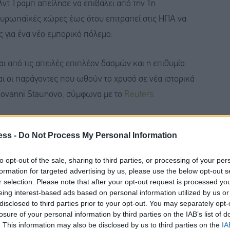
τ Τραμπ απείλησε να επιβάλει από την 1η
υρωπαϊκές χώρες έως ότου επιτραπεί στις ΗΠΑ να
 για ένα νέο εμπορικό πόλεμο.
ι από τις απειλές επιπλέον δασμών και η επιθυμία
αι οι παράγοντες που ωθούν το χρυσό σε νέα ιστορικά
ovanni Staunovo, σύμφωνα με το
Reuters.
ι οι εισροές σε ETF έχουν επίσης συμβάλει στην άνευ
ess -
Do Not Process My Personal Information
to opt-out of the sale, sharing to third parties, or processing of your per
formation for targeted advertising by us, please use the below opt-out s
r selection. Please note that after your opt-out request is processed y
ατα ωθεί τους επενδυτές να αποθηκεύουν αξία σε
eing interest-based ads based on personal information utilized by us or
ενώ τα χαμηλότερα επιτόκια περιορίζουν τα
disclosed to third parties prior to your opt-out. You may separately opt-
losure of your personal information by third parties on the IAB’s list of
ουσιακών στοιχείων.
. This information may also be disclosed by us to third parties on the
IA