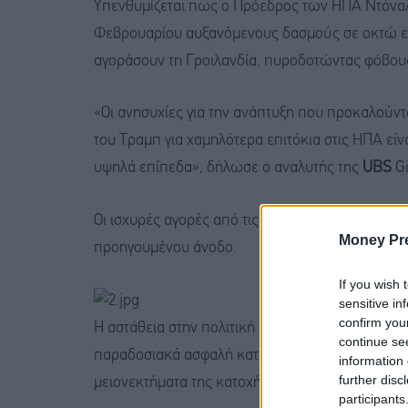
Υπενθυμίζεται πως ο Πρόεδρος των ΗΠΑ Ντόναλν
Φεβρουαρίου αυξανόμενους δασμούς σε οκτώ ε
αγοράσουν τη Γροιλανδία, πυροδοτώντας φόβους
«Οι ανησυχίες για την ανάπτυξη που προκαλούντα
του Τραμπ για χαμηλότερα επιτόκια στις ΗΠΑ είν
υψηλά επίπεδα», δήλωσε ο αναλυτής της
UBS
Gi
Οι ισχυρές αγορές από τις κεντρικές τράπεζες κα
Money Pr
προηγουμένου άνοδο.
If you wish 
sensitive in
confirm you
Η αστάθεια στην πολιτική και τα πολιτικά ζητήμ
continue se
παραδοσιακά ασφαλή καταφύγια όπως ο χρυσός, 
information 
further disc
μειονεκτήματα της κατοχής μη αποδοτικών περι
participants