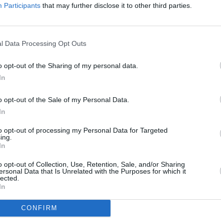
Participants
that may further disclose it to other third parties.
υ Ανώτατου Δικαστηρίου σε μια υπόθεση που θα
να απολύει τους διοικητές της Ομοσπονδιακής
l Data Processing Opt Outs
ιες του Τραμπ να απολύσει τη διοικητή της Fed, Λίζα
o opt-out of the Sharing of my personal data.
In
 ανοδική πορεία για το κίτρινο μέταλλο,
o opt-out of the Sale of my Personal Data.
δήλωσε ο Staunovo.
In
to opt-out of processing my Personal Data for Targeted
ing.
In
o opt-out of Collection, Use, Retention, Sale, and/or Sharing
ersonal Data that Is Unrelated with the Purposes for which it
lected.
In
CONFIRM