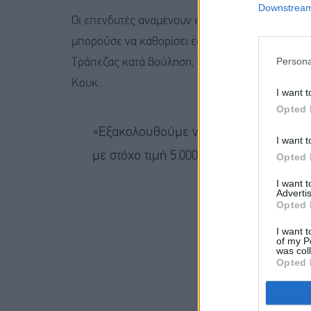
Downstream 
Οι επενδυτές αναμένουν επίσης την απόφαση το
μπορούσε να καθορίσει εάν ο πρόεδρος μπορεί 
Persona
Τράπεζας κατά βούληση, σχετικά με τις προσπάθε
Κουκ.
I want t
Opted 
«Εξακολουθούμε να βλέπουμε περαιτέρω
I want t
με στόχο τιμή 5.000 δολάρια/ουγγιά», 
Opted 
I want 
Advertis
Opted 
I want t
of my P
was col
Opted 