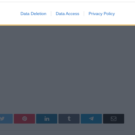
Data Deletion
Data Access
Privacy Policy
k
Twitter
Pinterest
LinkedIn
Tumblr
Telegram
Email