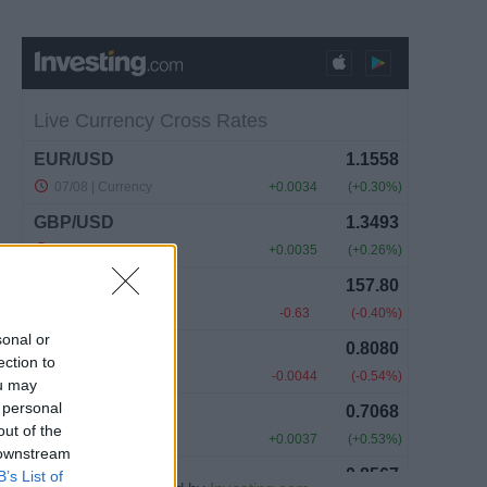
sonal or
ection to
ou may
 personal
out of the
 downstream
B’s List of