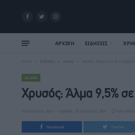
Facebook
Twitter
Instagram
ΑΡΧΙΚΗ
ΕΙΔΗΣΕΙΣ
ΧΡΗ
Home
»
Ειδήσεις
»
Αγορά
»
Χρυσός: Άλμα 9,5% σε 20 ημέρες
ΑΓΟΡΆ
Χρυσός: Άλμα 9,5% σε
20 Ιανουαρίου, 2026
Updated:
20 Ιανουαρίου, 2026
Δεν υπάρχ
Facebook
Twitter