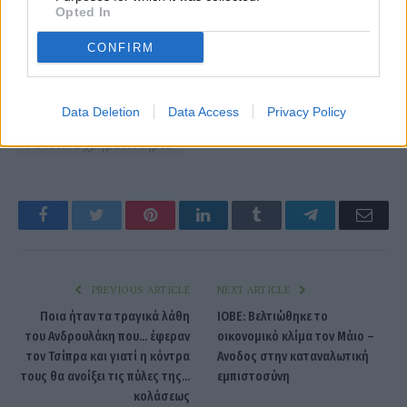
Opted In
CONFIRM
Data Deletion
Data Access
Privacy Policy
Ασιατικά χρηματιστήρια
Facebook
Twitter
Pinterest
LinkedIn
Tumblr
Telegram
Emai
PREVIOUS ARTICLE
NEXT ARTICLE
Ποια ήταν τα τραγικά λάθη
ΙΟΒΕ: Βελτιώθηκε το
του Ανδρουλάκη που... έφεραν
οικονομικό κλίμα τον Μάιο –
τον Τσίπρα και γιατί η κόντρα
Ανοδος στην καταναλωτική
τους θα ανοίξει τις πύλες της...
εμπιστοσύνη
κολάσεως