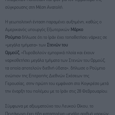
σύγκρουσης στη Μέση Ανατολή.
Η γεωπολιτική ένταση παραμένει αυξημένη, καθώς ο
Αμερικανός υπουργός Εξωτερικών
Μάρκο
Ρούμπιο
δήλωσε ότι το Ιράν έχει τοποθετήσει νάρκες σε
«μεγάλα τμήματα» των
Στενών του
Ορμούζ.
«Πυροβολούν εμπορικά πλοία και έχουν
ναρκοθετήσει μεγάλα τμήματα των Στενών του Ορμούζ,
τα οποία αποτελούν διεθνή ύδατα», δήλωσε ο Ρούμπιο
ενώπιον της Επιτροπής Διεθνών Σχέσεων της
Γερουσίας, στην πρώτη του εμφάνιση στο Κογκρέσο μετά
την έναρξη του πολέμου με το Ιράν στις 28 Φεβρουαρίου.
Σύμφωνα με αξιωματούχο του Λευκού Οίκου, το
Πεντάγωνο έχει ήδη καταστρέψει μεγάλο αριθμό ναρκών