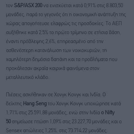
τον
S&P/ASX 200
να ενισχύεται κατά 0,91% στις 8.803,50
μονάδες, παρά το γεγονός ότι η οικονομική ανάπτυξη της
χώρας απογοήτευσε ελαφρώς τις προσδοκίες. Το ΑΕΠ
αυξήθηκε κατά 2,5% το πρώτο τρίμηνο σε ετήσια βάση,
έναντι πρόβλεψης 2,6%, επηρεασμένο από την
ασθενέστερη κατανάλωση των νοικοκυριών, τη
χαμηλότερη δημόσια δαπάνη και τα προβλήματα που
προκάλεσαν ακραία καιρικά φαινόμενα στον
μεταλλευτικό κλάδο.
Πιέσεις ασκήθηκαν σε Χονγκ Κονγκ και Ινδία. Ο
δείκτης
Hang Seng
του Χονγκ Κονγκ υποχώρησε κατά
1,71% στις 25.591,88 μονάδες, ενώ στην Ινδία
ο Nifty
50
σημείωσε πτώση 1,09% στις 23.227,70 μονάδες και ο
Sensex απώλειες 1,25%, στις 73.714,22 μονάδες.