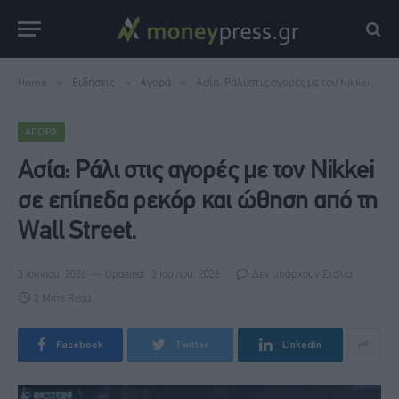
Home
»
Ειδήσεις
»
Αγορά
»
Ασία: Ράλι στις αγορές με τον Nikkei σε επίπεδα ρεκόρ και ώθηση από τη Wall Street.
ΑΓΟΡΆ
Ασία: Ράλι στις αγορές με τον Nikkei
σε επίπεδα ρεκόρ και ώθηση από τη
Wall Street.
3 Ιουνίου, 2026
Updated:
3 Ιουνίου, 2026
Δεν υπάρχουν Σχόλια
2 Mins Read
Facebook
Twitter
LinkedIn