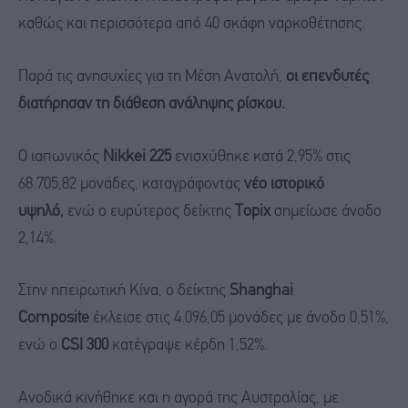
καθώς και περισσότερα από 40 σκάφη ναρκοθέτησης.
Παρά τις ανησυχίες για τη Μέση Ανατολή,
οι επενδυτές
διατήρησαν τη διάθεση ανάληψης ρίσκου.
Ο ιαπωνικός
Nikkei 225
ενισχύθηκε κατά 2,95% στις
68.705,82 μονάδες, καταγράφοντας
νέο ιστορικό
υψηλό,
ενώ ο ευρύτερος δείκτης
Topix
σημείωσε άνοδο
2,14%.
Στην ηπειρωτική Κίνα, ο δείκτης
Shanghai
Composite
έκλεισε στις 4.096,05 μονάδες με άνοδο 0,51%,
ενώ ο
CSI 300
κατέγραψε κέρδη 1,52%.
Ανοδικά κινήθηκε και η αγορά της Αυστραλίας, με