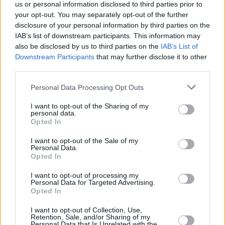
us or personal information disclosed to third parties prior to
your opt-out. You may separately opt-out of the further
disclosure of your personal information by third parties on the
IAB’s list of downstream participants. This information may
also be disclosed by us to third parties on the
IAB’s List of
Downstream Participants
that may further disclose it to other
third parties.
ευρωζώνη
Ευρωπαϊκή Κεντρική Τράπεζα
Μισθοί
Personal Data Processing Opt Outs
I want to opt-out of the Sharing of my
Facebook
Twitter
Pinterest
LinkedIn
Tumblr
Telegram
Emai
personal data.
Opted In
I want to opt-out of the Sale of my
Personal Data.
PREVIOUS ARTICLE
NEXT ARTICLE
Opted In
Φυσικό αέριο: Επιστροφή σε
Η εξειδίκευση των μέτρων
I want to opt-out of processing my
ανοδική πορεία με φόντο τη
στήριξης για καύσιμα,
Personal Data for Targeted Advertising.
Μέση Ανατολή
πρωτογενή τομέα, ναυτιλία –
Opted In
Την ερχόμενη εβδομάδα
I want to opt-out of Collection, Use,
ανοίγει η πλατφόρμα fuel
Retention, Sale, and/or Sharing of my
pass
Personal Data that Is Unrelated with the