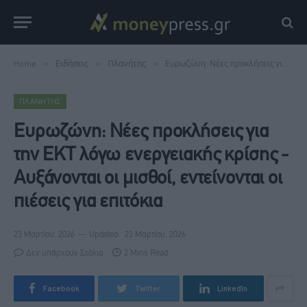
Home
»
Ειδήσεις
»
Πλανήτης
»
Ευρωζώνη: Νέες προκλήσεις για την ΕΚΤ λόγω ενεργειακής κρίσης - Αυξάνονται οι μισθοί, εντείνονται οι πιέσεις για επιτόκια
ΠΛΑΝΉΤΗΣ
Ευρωζώνη: Νέες προκλήσεις για
την ΕΚΤ λόγω ενεργειακής κρίσης -
Αυξάνονται οι μισθοί, εντείνονται οι
πιέσεις για επιτόκια
23 Μαρτίου, 2026
Updated:
23 Μαρτίου, 2026
Δεν υπάρχουν Σχόλια
2 Mins Read
Facebook
Twitter
LinkedIn