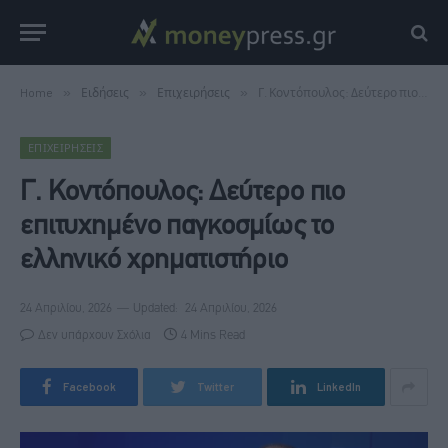
Home
»
Ειδήσεις
»
Επιχειρήσεις
»
Γ. Κοντόπουλος: Δεύτερο πιο επιτυχημένο παγκοσμίως το ελληνικό χρηματιστήριο
ΕΠΙΧΕΙΡΉΣΕΙΣ
Γ. Κοντόπουλος: Δεύτερο πιο
επιτυχημένο παγκοσμίως το
ελληνικό χρηματιστήριο
24 Απριλίου, 2026
Updated:
24 Απριλίου, 2026
Δεν υπάρχουν Σχόλια
4 Mins Read
Facebook
Twitter
LinkedIn