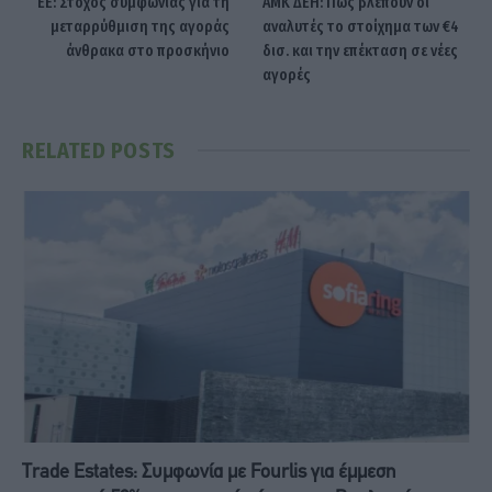
ΕΕ: Στόχος συμφωνίας για τη
ΑΜΚ ΔΕΗ: Πώς βλέπουν οι
μεταρρύθμιση της αγοράς
αναλυτές το στοίχημα των €4
άνθρακα στο προσκήνιο
δισ. και την επέκταση σε νέες
αγορές
RELATED
POSTS
Trade Estates: Συμφωνία με Fourlis για έμμεση