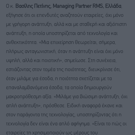
Ο κ.
Βασίλης Πετίνης, Managing Partner RMS, Ελλάδα
,
εξήγησε ότι οι επενδυτές αναζητούν εταιρείες, όχι μόνο
με γρήγορη ανάπτυξη, αλλά και με σταθερή και αξιόπιστη
ανάπτυξη, η οποία υποστηρίζεται από τεχνολογία και
ανθεκτικότητα. «Μια επιχείρηση θεωρείται, σήμερα,
πλήρως ανταγωνιστική, όταν η ανάπτυξη είναι όχι μόνο
υψηλή, αλλά και ποιοτική», σημείωσε. Στη συνέχεια,
εστιάζοντας στον τομέα της ποιότητας, διευκρίνισε ότι,
όταν μιλάμε για έσοδα, η ποιότητα σχετίζεται με τα
επαναλαμβανόμενα έσοδα, τα οποία δημιουργούν
μακροπρόθεσμη αξία. «Μιλάμε για βιώσιμη ανάπτυξη, όχι
απλή ανάπτυξη», πρόσθεσε. Ειδική αναφορά έκανε και
στον παράγοντα της τεχνολογίας, υποστηρίζοντας ότι η
τεχνολογία δεν είναι ένα απλό αφήγημα. «Είναι το πώς οι
εταιρείες τη χρησιμοποιούν ως μέρους του