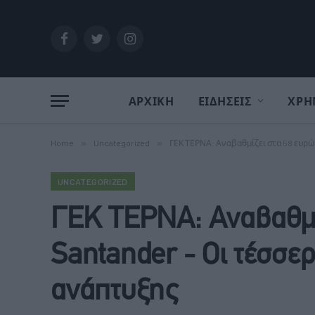
Facebook
Twitter
Instagram
ΑΡΧΙΚΗ
ΕΙΔΗΣΕΙΣ
ΧΡΗ
Home
»
Uncategorized
»
ΓΕΚ ΤΕΡΝΑ: Αναβαθμίζει στα 58 ευρώ 
UNCATEGORIZED
ΓΕΚ ΤΕΡΝΑ: Αναβαθμίζ
Santander - Οι τέσσε
ανάπτυξης