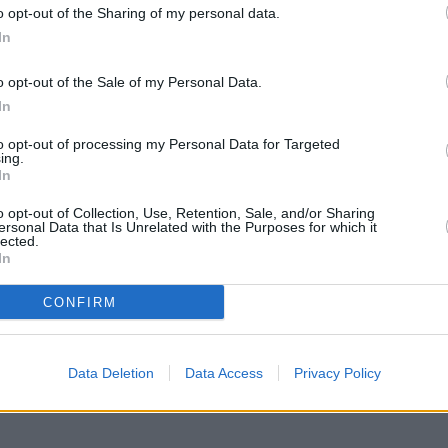
o opt-out of the Sharing of my personal data.
ερδοφορία 165,9 εκατ. ευρώ (+22,4%) και
In
+33,2%).
o opt-out of the Sale of my Personal Data.
In
to opt-out of processing my Personal Data for Targeted
ing.
In
o opt-out of Collection, Use, Retention, Sale, and/or Sharing
ersonal Data that Is Unrelated with the Purposes for which it
lected.
In
CONFIRM
Data Deletion
Data Access
Privacy Policy