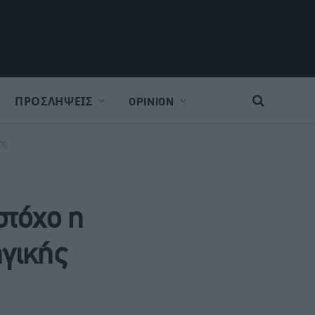
ΠΡΟΣΛΗΨΕΙΣ
OPINION
ης
στόχο η
ηγικής