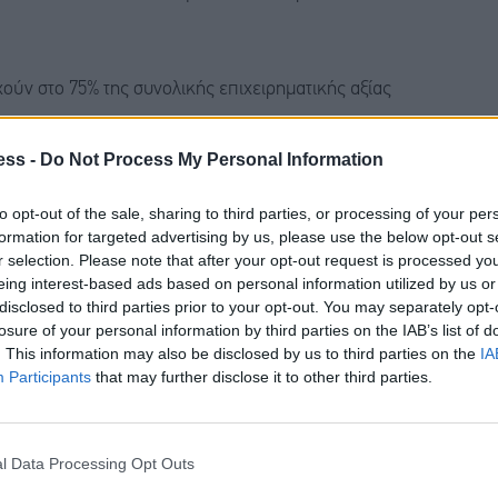
χούν στο 75% της συνολικής επιχειρηματικής αξίας
ess -
Do Not Process My Personal Information
ό ανεκτέλεστο υπόλοιπο διαμορφωνόταν στις 31
to opt-out of the sale, sharing to third parties, or processing of your per
formation for targeted advertising by us, please use the below opt-out s
r selection. Please note that after your opt-out request is processed y
eing interest-based ads based on personal information utilized by us or
ρό χρέος με αναγωγή στη μητρική (recourse debt)
disclosed to third parties prior to your opt-out. You may separately opt-
ούς.
losure of your personal information by third parties on the IAB’s list of
. This information may also be disclosed by us to third parties on the
IA
Participants
that may further disclose it to other third parties.
γάλου χαρτοφυλακίου νέων greenfield
l Data Processing Opt Outs
ρίμηνο της χρονιάς ισχυροποίησε τις επιδόσεις του.