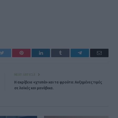
k
Twitter
Pinterest
LinkedIn
Tumblr
Telegram
Email
NEXT ARTICLE
Η ακρίβεια «χτυπά» και τα φρούτα: Αυξημένες τιμές
σε λαϊκές και μανάβικα.