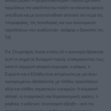
αλλάζει ριζικά. Η χρηματοοικονομική παιδεία εμπλέκει
πρωτίστως την ικανότητα του πολίτη να στέκεται κριτικά,
υπεύθυνα και με αυτοπεποίθηση απέναντι στο κύμα της
πληροφορίας, της τεχνολογίας και των οικονομικών
προκλήσεων που αναδύονται», ανέφερε ο διοικητής της
ΤτΕ.
Ο κ. Στουρνάρας τόνισε επίσης ότι η οικονομία βρίσκεται
αυτή τη στιγμή σε δυναμική πορεία, επισημαίνοντας πως,
κατά τη σημερινή ιστορική συγκυρία, ο κόσμος, η
Ευρώπη και η Ελλάδα είναι αντιμέτωποι με μια άνευ
προηγουμένου αβεβαιότητα, με πλήθος προκλήσεων
αλλά και πλήθος σημαντικών ευκαιριών. Η κλιματική
αλλαγή, οι ενεργειακές και δημοσιονομικές κρίσεις, η
ραγδαία, η εκθετική, τεχνολογική εξέλιξη – από την