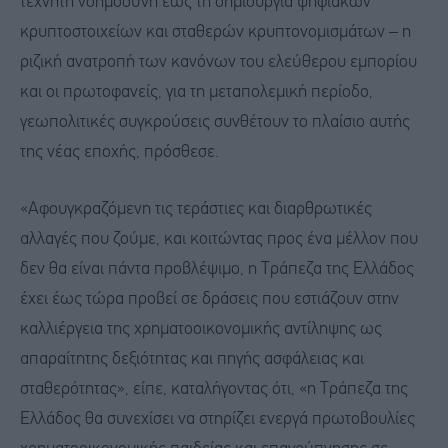
τεχνητή νοημοσύνη έως τη δημιουργία ψηφιακών
κρυπτοστοιχείων και σταθερών κρυπτονομισμάτων – η
ριζική ανατροπή των κανόνων του ελεύθερου εμπορίου
και οι πρωτοφανείς, για τη μεταπολεμική περίοδο,
γεωπολιτικές συγκρούσεις συνθέτουν το πλαίσιο αυτής
της νέας εποχής, πρόσθεσε.
«Αφουγκραζόμενη τις τεράστιες και διαρθρωτικές
αλλαγές που ζούμε, και κοιτώντας προς ένα μέλλον που
δεν θα είναι πάντα προβλέψιμο, η Τράπεζα της Ελλάδος
έχει έως τώρα προβεί σε δράσεις που εστιάζουν στην
καλλιέργεια της χρηματοοικονομικής αντίληψης ως
απαραίτητης δεξιότητας και πηγής ασφάλειας και
σταθερότητας», είπε, καταλήγοντας ότι, «η Τράπεζα της
Ελλάδος θα συνεχίσει να στηρίζει ενεργά πρωτοβουλίες