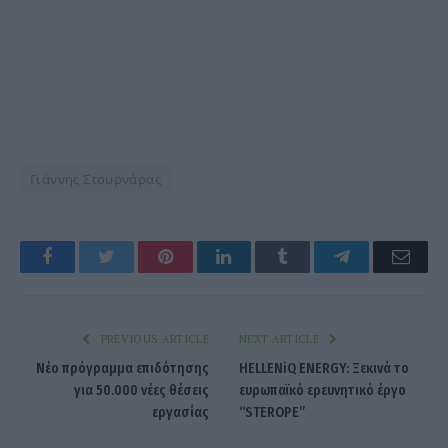
Γιάννης Στουρνάρας
Facebook
Twitter
Pinterest
LinkedIn
Tumblr
Telegram
Emai
PREVIOUS ARTICLE
NEXT ARTICLE
Νέο πρόγραμμα επιδότησης
HELLENiQ ENERGY: Ξεκινά το
για 50.000 νέες θέσεις
ευρωπαϊκό ερευνητικό έργο
εργασίας
“STEROPE”