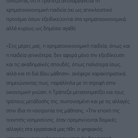
τονίζοντας ότι η Τράπεζα αντιλαμβάνεται τη
χρηματοοικονομική παιδεία όχι ως αποκλειστικό
προνόμιο όσων εξειδικεύονται στα χρηματοοικονομικά,
αλλά κυρίως ως δημόσιο αγαθό.
«Στις μέρες μας, η χρηματοοικονομική παιδεία, όπως και
η παιδεία γενικότερα, δεν αφορά μόνο την εξειδίκευση
και τις ακαδημαϊκές σπουδές, όπως παλιότερα ίσως,
αλλά και τη διά βίου μάθηση», ανέφερε χαρακτηριστικά,
σημειώνοντας πως, παράλληλα με τη στροφή στην
οικονομική γνώση, η Τράπεζα μετασχηματίζει και τους
τρόπους μετάδοσής της, συντονισμένη και με τις αλλαγές
στην ίδια τη νοοτροπία της μάθησης. «Την εποχή της
τεχνητής νοημοσύνης, όταν προμηνύονται δομικές
αλλαγές στα εργασιακά μας ήθη, ο ψηφιακός