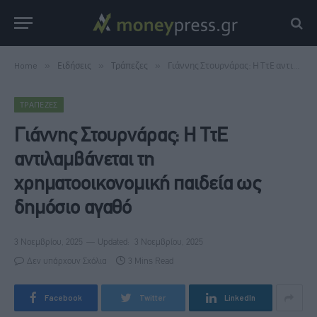
Home
»
Ειδήσεις
»
Τράπεζες
»
Γιάννης Στουρνάρας: Η ΤτΕ αντιλαμβάνεται τη χρηματοοικονομική παιδεία ως δημόσιο αγαθό
ΤΡΆΠΕΖΕΣ
Γιάννης Στουρνάρας: Η ΤτΕ
αντιλαμβάνεται τη
χρηματοοικονομική παιδεία ως
δημόσιο αγαθό
3 Νοεμβρίου, 2025
Updated:
3 Νοεμβρίου, 2025
Δεν υπάρχουν Σχόλια
3 Mins Read
Facebook
Twitter
LinkedIn