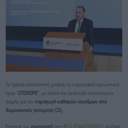
Σε τροχιά υλοποίησης μπαίνει το ευρωπαϊκό ερευνητικό
έργο “
STEROPE”
, με στόχο την ανάπτυξη τεχνολογιών
αιχμής για την
παραγωγή καθαρών καυσίμων από
βιομηχανικές εκπομπές CO₂
.
Έχοντας ως
συντονιστή
την
HELLENiQ ENERGY
,
το έργο