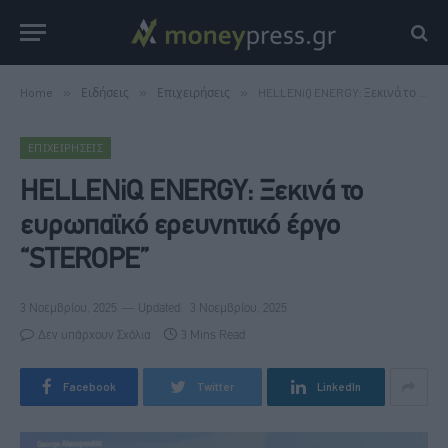
Home
»
Ειδήσεις
»
Επιχειρήσεις
»
HELLENiQ ENERGY: Ξεκινά το ευρωπαϊκό ερευνητικό έργο “STEROPE”
ΕΠΙΧΕΙΡΉΣΕΙΣ
HELLENiQ ENERGY: Ξεκινά το
ευρωπαϊκό ερευνητικό έργο
“STEROPE”
3 Νοεμβρίου, 2025
Updated:
3 Νοεμβρίου, 2025
Δεν υπάρχουν Σχόλια
3 Mins Read
Facebook
Twitter
LinkedIn