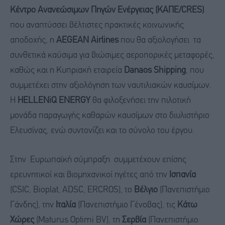
Κέντρο Ανανεώσιμων Πηγών Ενέργειας (ΚΑΠΕ/CRES)
που αναπτύσσει βέλτιστες πρακτικές κοινωνικής
αποδοχής, η
AEGEAN Airlines
που θα αξιολογήσει τα
συνθετικά καύσιμα για βιώσιμες αεροπορικές μεταφορές,
καθώς και η Κυπριακή εταιρεία
Danaos Shipping
, που
συμμετέχει στην αξιολόγηση των ναυτιλιακών καυσίμων.
Η
HELLENiQ ENERGY
θα φιλοξενήσει την πιλοτική
μονάδα παραγωγής καθαρών καυσίμων στο διυλιστήριο
Ελευσίνας, ενώ συντονίζει και το σύνολο του έργου.
Στην Ευρωπαϊκή σύμπραξη συμμετέχουν επίσης
ερευνητικοί και βιομηχανικοί ηγέτες από την
Ισπανία
(CSIC, Bioplat, ADSC, ERCROS), το
Βέλγιο
(Πανεπιστήμιο
Γάνδης), την
Ιταλία
(Πανεπιστήμιο Γένοβας), τις
Κάτω
Χώρες
(Maturus Optimi BV), τη
Σερβία
(Πανεπιστήμιο