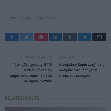
Helleniq Energy
top business
Facebook
Twitter
Pinterest
LinkedIn
Tumblr
Telegram
Emai
PREVIOUS ARTICLE
NEXT ARTICLE
Γιάννης Στουρνάρας: Η ΤτΕ
Μιχαηλίδου: Καμία ανοχή στις
αντιλαμβάνεται τη
διακρίσεις σε βάρος των
χρηματοοικονομική παιδεία
ατόμων με αναπηρία
ως δημόσιο αγαθό
RELATED
POSTS