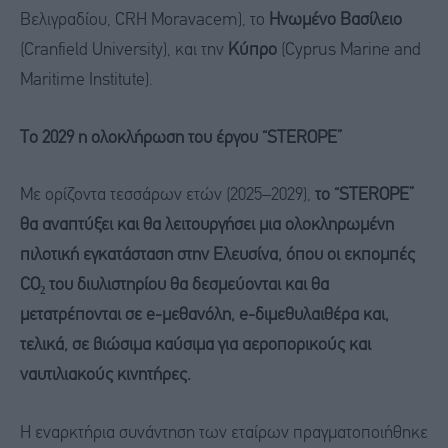
Βελιγραδίου, CRH Moravacem), το
Ηνωμένο Βασίλειο
(Cranfield University), και την
Κύπρο
(Cyprus Marine and
Maritime Institute).
Το 2029 η ολοκλήρωση του έργου “
STEROPE
”
Με ορίζοντα τεσσάρων ετών (2025–2029),
το “S
TEROPE
”
θα αναπτύξει και θα λειτουργήσει μια ολοκληρωμένη
πιλοτική εγκατάσταση στην Ελευσίνα, όπου οι εκπομπές
CO₂ του διυλιστηρίου θα δεσμεύονται και θα
μετατρέπονται σε e-μεθανόλη, e-διμεθυλαιθέρα και,
τελικά, σε βιώσιμα καύσιμα για αεροπορικούς και
ναυτιλιακούς κινητήρες.
Η εναρκτήρια συνάντηση των εταίρων πραγματοποιήθηκε