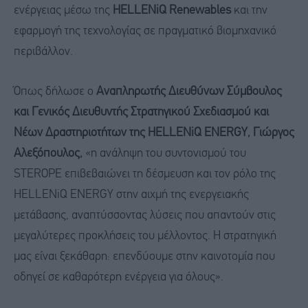
ενέργειας μέσω της
HELLENiQ Renewables
και την
εφαρμογή της τεχνολογίας σε πραγματικό βιομηχανικό
περιβάλλον.
Όπως δήλωσε ο
Αναπληρωτής Διευθύνων Σύμβουλος
και Γενικός Διευθυντής Στρατηγικού Σχεδιασμού και
Νέων Δραστηριοτήτων της HELLENiQ ENERGY, Γιώργος
Αλεξόπουλος,
«η ανάληψη του συντονισμού του
STEROPE επιβεβαιώνει τη δέσμευση και τον ρόλο της
HELLENiQ ENERGY στην αιχμή της ενεργειακής
μετάβασης, αναπτύσσοντας λύσεις που απαντούν στις
μεγαλύτερες προκλήσεις του μέλλοντος. Η στρατηγική
μας είναι ξεκάθαρη: επενδύουμε στην καινοτομία που
οδηγεί σε καθαρότερη ενέργεια για όλους».