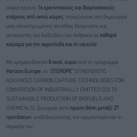
συγκεντρώνει
16 ερευνητικούς και βιομηχανικούς
εταίρους από οκτώ χώρες
, στοχεύοντας στη δημιουργία
μιας ολοκληρωμένης αλυσίδας δέσμευσης και
μετατροπής του διοξειδίου του άνθρακα σε
καθαρά
καύσιμα για την αεροπλοΐα και τη ναυτιλία
.
Με χρηματοδότηση
8 εκατ. ευρώ
από το πρόγραμμα
Horizon Europe
, το “
STEROPE”
(SYNERGISTIC
ADVANCED CARBON CAPTURE TECHNOLOGIES FOR
CONVERSION OF INDUSTRIALLY EMITTED CO2 TO
SUSTAINABLE PRODUCTION OF BIOFUELS AND
CHEMICALS), ξεχώρισε στην
πρώτη θέση μεταξύ 27
προτάσεων
, επιβεβαιώνοντας την πρωτοπορία και τη
σημασία του.