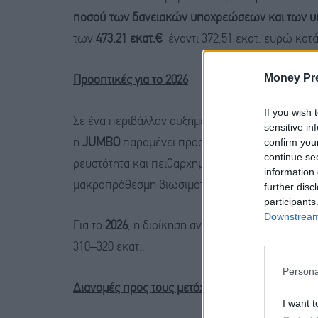
ποσού των δανειακών υποχρεώσεων και των 
των
473,21 εκατ.€
έναντι 372,51
εκατ. ευρώ κατά 
Money Pr
Προοπτικές για το 2026
If you wish 
Σε ένα περιβάλλον αυξημένων γεωπολιτικών κ
sensitive in
confirm you
η
JUMBO
παραμένει προσηλωμένη στη στρατηγικ
continue se
ρευστότητα και πειθαρχημένη ανάπτυξη, δημιουργ
information 
μακροπρόθεσμη βιωσιμότητά της.
further disc
participants
Downstream 
Για το
2026
, η διοίκηση αναμένει αύξηση των 
310–320 εκατ..
Persona
Διανομές προς τους μετόχους
I want t