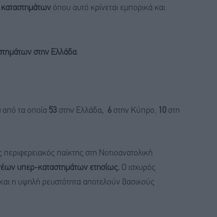
 καταστημάτων
όπου αυτό κρίνεται εμπορικά και
στημάτων στην Ελλάδα
.
α
από τα οποία
53
στην Ελλάδα
, 6
στην Κύπρο,
10
στη
ς περιφερειακός παίκτης στη Νοτιοανατολική
νέων υπερ-καταστημάτων ετησίως.
Ο ισχυρός
 και η υψηλή ρευστότητα αποτελούν βασικούς