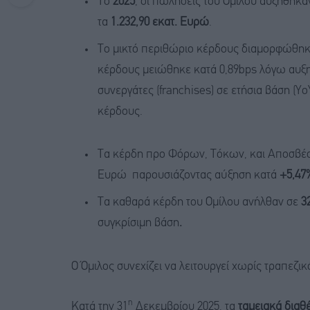
Το
2025
, οι πωλήσεις του Ομίλου αυξήθηκα
τα
1.232,90 εκατ. Ευρώ
.
Το μικτό περιθώριο κέρδους διαμορφώθηκε
κέρδους μειώθηκε κατά 0,89bps λόγω αυξ
συνεργάτες (franchises) σε ετήσια βάση (Y
κέρδους.
Τα κέρδη προ Φόρων, Τόκων, και Αποσβέ
Ευρώ παρουσιάζοντας αύξηση κατά
+5,47
Τα καθαρά κέρδη του Ομίλου ανήλθαν σε
3
συγκρίσιμη βάση
.
Ο Όμιλος συνεχίζει να λειτουργεί χωρίς τραπεζι
η
Κατά την 31
Δεκεμβρίου 2025, τα
ταμειακά διαθ