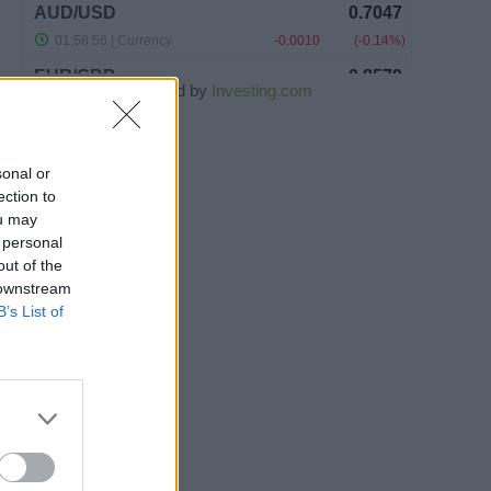
Powered by
Investing.com
sonal or
ection to
ou may
 personal
out of the
 downstream
B’s List of