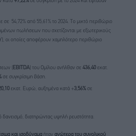
ν κατά
+7,22%
σε σύγκριση με το 2024 και έφτασαν
 σε 54,72% από 55,61% το 2024. Το μικτό περιθώριο
ημένων πωλήσεων που σχετίζονται με εξωτερικούς
oY), οι οποίες αποφέρουν χαμηλότερο περιθώριο
σεων (
EBITDA
) του Ομίλου ανήλθαν σε
436,40
εκατ.
%
σε συγκρίσιμη βάση.
20,10
εκατ. Ευρώ, αυξημένα κατά +
3,56%
σε
κό δανεισμό, διατηρώντας υψηλή ρευστότητα.
έσιμα και ισοδύναμα
ήταν
ανώτερα του συνολικού