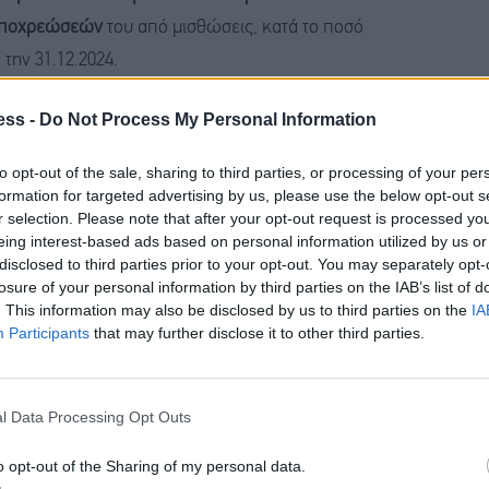
υποχρεώσεών
του από μισθώσεις, κατά το ποσό
την 31.12.2024.
ess -
Do Not Process My Personal Information
to opt-out of the sale, sharing to third parties, or processing of your per
αι μακροοικονομικών προκλήσεων,
formation for targeted advertising by us, please use the below opt-out s
r selection. Please note that after your opt-out request is processed y
ή της, διατηρώντας ισχυρό ισολογισμό, υψηλή
eing interest-based ads based on personal information utilized by us or
ώντας αξία για τους μετόχους και διασφαλίζοντας τη
disclosed to third parties prior to your opt-out. You may separately opt-
losure of your personal information by third parties on the IAB’s list of
. This information may also be disclosed by us to third parties on the
IA
Participants
that may further disclose it to other third parties.
πωλήσεων κατά
5%
και τα καθαρά κέρδη μεταξύ EUR
l Data Processing Opt Outs
o opt-out of the Sharing of my personal data.