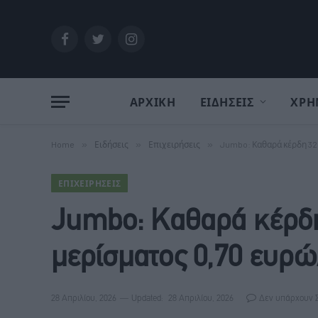
Facebook
Twitter
Instagram
ΑΡΧΙΚΗ
ΕΙΔΗΣΕΙΣ
ΧΡΗ
Home
»
Ειδήσεις
»
Επιχειρήσεις
»
Jumbo: Καθαρά κέρδη 320
ΕΠΙΧΕΙΡΉΣΕΙΣ
Jumbo: Καθαρά κέρδη 
μερίσματος 0,70 ευρώ
28 Απριλίου, 2026
Updated:
28 Απριλίου, 2026
Δεν υπάρχουν 