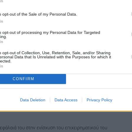
In
αλε έκτακτη χρηματική διανομή € 63,50εκατ. ή 0,50
o opt-out of the Sale of my Personal Data.
In
ευση των μετόχων, τη διανομή μερίσματος
€ 94,06εκατ.
to opt-out of processing my Personal Data for Targeted
ing.
In
o opt-out of Collection, Use, Retention, Sale, and/or Sharing
ersonal Data that Is Unrelated with the Purposes for which it
νέλευση των μετόχων οι χρηματικές διανομές θα
lected.
In
131,5 εκατ. Ευρώ το 2025 αυξημένες κατά
20%
περίπου.
CONFIRM
Data Deletion
Data Access
Privacy Policy
φάλαιά της στην ενίσχυση του ίδιου της του
εφάλαιά του στην ενίσχυση του επιχειρηματικού του