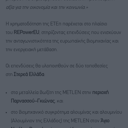
αξία για την οικονομία και την κοινωνία.»
Η χρηματοδότηση της ΕΤΕπ παρέχεται στο πλαίσιο
του
REPowerEU
, στηρίζοντας επενδύσεις που ενισχύουν
την ανταγωνιστικότητα της ευρωπαϊκής βιομηχανίας και
την ενεργειακή μετάβαση.
Οι επενδύσεις θα υλοποιηθούν σε δύο τοποθεσίες
στη
Στερεά Ελλάδα
:
στα μεταλλεία βωξίτη της METLEN στην
περιοχή
Παρνασσού–Γκιώνας
, και
στο βιομηχανικό συγκρότημα αλουμίνας και αλουμινίου
(Αλουμίνιον της Ελλάδος) της METLEN στον
Άγιο