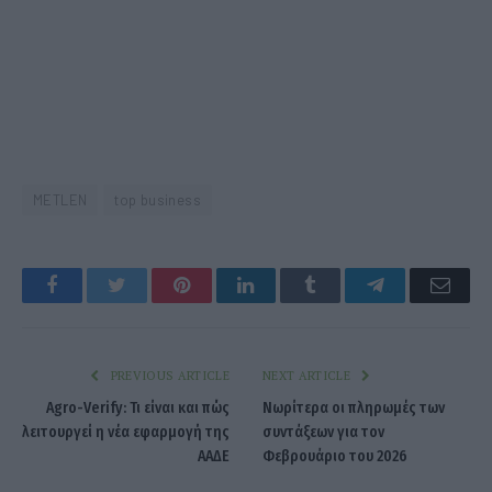
METLEN
top business
Facebook
Twitter
Pinterest
LinkedIn
Tumblr
Telegram
Emai
PREVIOUS ARTICLE
NEXT ARTICLE
Agro-Verify: Τι είναι και πώς
Νωρίτερα οι πληρωμές των
λειτουργεί η νέα εφαρμογή της
συντάξεων για τον
ΑΑΔΕ
Φεβρουάριο του 2026