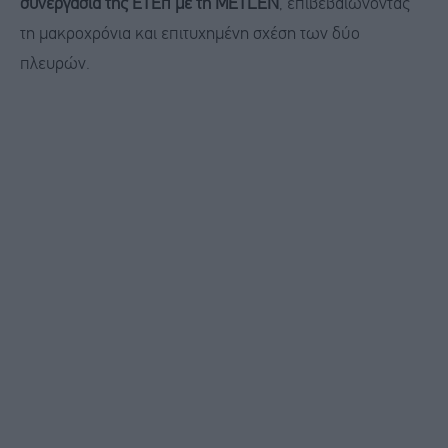
συνεργασία της ΕΤΕπ με τη METLEN
, επιβεβαιώνοντας
τη μακροχρόνια και επιτυχημένη σχέση των δύο
πλευρών.