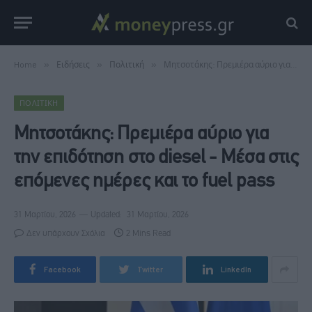
Home
»
Ειδήσεις
»
Πολιτική
»
Μητσοτάκης: Πρεμιέρα αύριο για την επιδότηση στο diesel - Μέσα στις επόμενες ημέρες και το fuel pass
ΠΟΛΙΤΙΚΉ
Μητσοτάκης: Πρεμιέρα αύριο για
την επιδότηση στο diesel - Μέσα στις
επόμενες ημέρες και το fuel pass
31 Μαρτίου, 2026
Updated:
31 Μαρτίου, 2026
Δεν υπάρχουν Σχόλια
2 Mins Read
Facebook
Twitter
LinkedIn