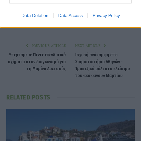
Data Deletion
Data Access
Privacy Policy
Facebook
Twitter
Pinterest
LinkedIn
Tumblr
Telegram
Emai
PREVIOUS ARTICLE
NEXT ARTICLE
Υπερταμείο: Πέντε επενδυτικά
Ισχυρή ανάκαμψη στο
σχήματα στον διαγωνισμό για
Χρηματιστήριο Αθηνών -
τη Μαρίνα Αρετσούς
Τραπεζικό ράλι στο κλείσιμο
του «κόκκινου» Μαρτίου
RELATED
POSTS