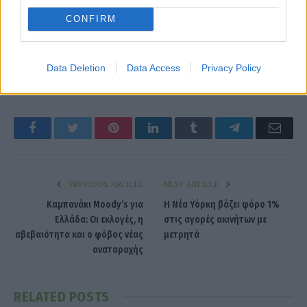
CONFIRM
Data Deletion
Data Access
Privacy Policy
top business
ΓΕΚ ΤΕΡΝΑ
Σουρέτης
Facebook
Twitter
Pinterest
LinkedIn
Tumblr
Telegram
Emai
PREVIOUS ARTICLE
NEXT ARTICLE
Καμπανάκι Moody’s για
Η Νέα Υόρκη βάζει φόρο 1%
Ελλάδα: Οι εκλογές, η
στις αγορές ακινήτων με
αβεβαιότητα και ο φόβος νέας
μετρητά
αναταραχής
RELATED
POSTS