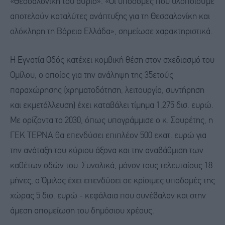
«Θεσσαλονίκη του αύριο». «Οι υποδομές που υλοποιούμε
αποτελούν καταλύτες ανάπτυξης για τη Θεσσαλονίκη και
ολόκληρη τη Βόρεια Ελλάδα», σημείωσε χαρακτηριστικά.
Η Εγνατία Οδός κατέχει κομβική θέση στον σχεδιασμό του
Ομίλου, ο οποίος για την ανάληψη της 35ετούς
παραχώρησης (χρηματοδότηση, λειτουργία, συντήρηση
και εκμετάλλευση) έχει καταβάλει τίμημα 1,275 δισ. ευρώ.
Με ορίζοντα το 2030, όπως υπογράμμισε ο κ. Σουρέτης, η
ΓΕΚ ΤΕΡΝΑ θα επενδύσει επιπλέον 500 εκατ. ευρώ για
την ανάταξη του κύριου άξονα και την αναβάθμιση των
καθέτων οδών του. Συνολικά, μόνον τους τελευταίους 18
μήνες, ο Όμιλος έχει επενδύσει σε κρίσιμες υποδομές της
χώρας 5 δισ. ευρώ - κεφάλαια που συνέβαλαν και στην
άμεση απομείωση του δημόσιου χρέους.