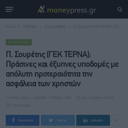
Home
»
Ειδήσεις
»
Επιχειρήσεις
»
Π. Σουρέτης (ΓΕΚ ΤΕΡΝΑ): Πράσινες και έξυπνες υποδομές με απόλυτη προτεραιότητα την ασφάλεια των χρηστών
ΕΠΙΧΕΙΡΉΣΕΙΣ
Π. Σουρέτης (ΓΕΚ ΤΕΡΝΑ):
Πράσινες και έξυπνες υποδομές με
απόλυτη προτεραιότητα την
ασφάλεια των χρηστών
18 Μαΐου, 2026
Updated:
18 Μαΐου, 2026
Δεν υπάρχουν Σχόλια
3 Mins Read
Facebook
Twitter
LinkedIn