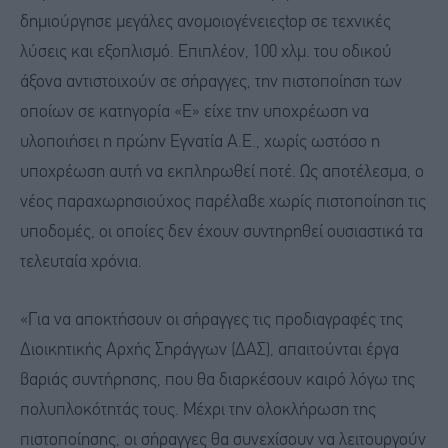
δημιούργησε μεγάλες ανομοιογένειεςtop σε τεχνικές
λύσεις και εξοπλισμό. Επιπλέον, 100 χλμ. του οδικού
άξονα αντιστοιχούν σε σήραγγες, την πιστοποίηση των
οποίων σε κατηγορία «Ε» είχε την υποχρέωση να
υλοποιήσει η πρώην Εγνατία Α.Ε., χωρίς ωστόσο η
υποχρέωση αυτή να εκπληρωθεί ποτέ. Ως αποτέλεσμα, ο
νέος παραχωρησιούχος παρέλαβε χωρίς πιστοποίηση τις
υποδομές, οι οποίες δεν έχουν συντηρηθεί ουσιαστικά τα
τελευταία χρόνια.
«Για να αποκτήσουν οι σήραγγες τις προδιαγραφές της
Διοικητικής Αρχής Σηράγγων (ΔΑΣ), απαιτούνται έργα
βαριάς συντήρησης, που θα διαρκέσουν καιρό λόγω της
πολυπλοκότητάς τους. Μέχρι την ολοκλήρωση της
πιστοποίησης, οι σήραγγες θα συνεχίσουν να λειτουργούν