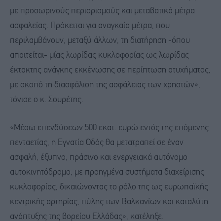
με προσωρινούς περιορισμούς και μεταβατικά μέτρα
ασφαλείας. Πρόκειται για αναγκαία μέτρα, που
περιλαμβάνουν, μεταξύ άλλων, τη διατήρηση -όπου
απαιτείται- μίας λωρίδας κυκλοφορίας ως λωρίδας
έκτακτης ανάγκης εκκένωσης σε περίπτωση ατυχήματος,
με σκοπό τη διασφάλιση της ασφάλειας των χρηστών»,
τόνισε ο κ. Σουρέτης.
«Μέσω επενδύσεων 500 εκατ. ευρώ εντός της επόμενης
πενταετίας, η Εγνατία Οδός θα μετατραπεί σε έναν
ασφαλή, έξυπνο, πράσινο και ενεργειακά αυτόνομο
αυτοκινητόδρομο, με προηγμένα συστήματα διαχείρισης
κυκλοφορίας, δικαιώνοντας το ρόλο της ως ευρωπαϊκής
κεντρικής αρτηρίας, πύλης των Βαλκανίων και καταλύτη
ανάπτυξης της βορείου Ελλάδας», κατέληξε.