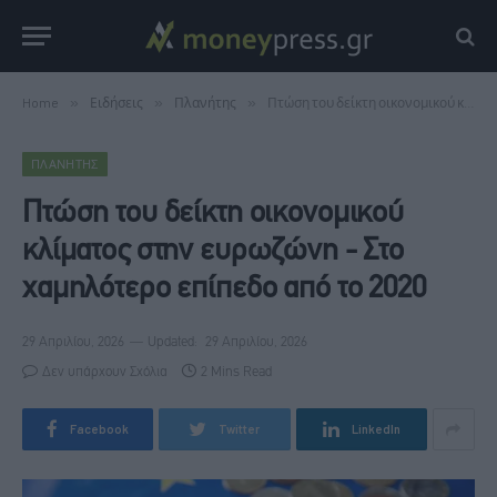
Home
»
Ειδήσεις
»
Πλανήτης
»
Πτώση του δείκτη οικονομικού κλίματος στην ευρωζώνη - Στο χαμηλότερο επίπεδο από το 2020
ΠΛΑΝΉΤΗΣ
Πτώση του δείκτη οικονομικού
κλίματος στην ευρωζώνη - Στο
χαμηλότερο επίπεδο από το 2020
29 Απριλίου, 2026
Updated:
29 Απριλίου, 2026
Δεν υπάρχουν Σχόλια
2 Mins Read
Facebook
Twitter
LinkedIn