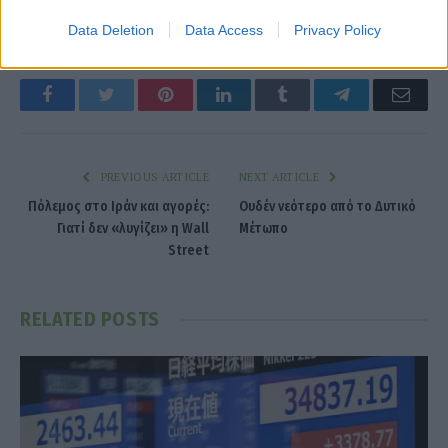
στασιμοπληθωρισμός
Data Deletion
Data Access
Privacy Policy
Facebook
Twitter
Pinterest
LinkedIn
Tumblr
Telegram
Emai
PREVIOUS ARTICLE
NEXT ARTICLE
Πόλεμος στο Ιράν και αγορές:
Ουδέν νεότερο από το Δυτικό
Γιατί δεν «λυγίζει» η Wall
Μέτωπο
Street
RELATED
POSTS