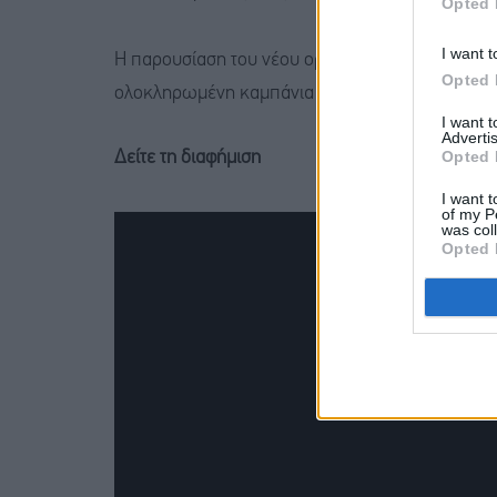
Opted 
I want t
Η παρουσίαση του νέου οράματος για τους ανθρ
Opted 
ολοκληρωμένη καμπάνια επικοινωνίας.
I want 
Advertis
Opted 
Δείτε τη διαφήμιση
I want t
of my P
was col
Opted 