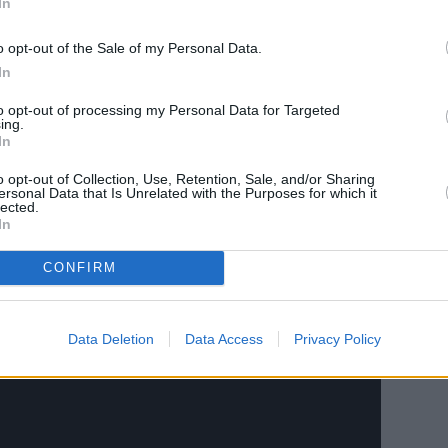
In
o opt-out of the Sale of my Personal Data.
ώπους του Ομίλου θα υποστηριχθεί από μια
In
to opt-out of processing my Personal Data for Targeted
ing.
In
o opt-out of Collection, Use, Retention, Sale, and/or Sharing
ersonal Data that Is Unrelated with the Purposes for which it
lected.
In
CONFIRM
Data Deletion
Data Access
Privacy Policy