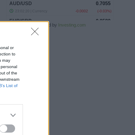
Powered by
Investing.com
sonal or
ection to
ou may
 personal
out of the
 downstream
B’s List of