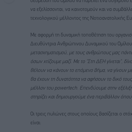
δέσμευση του Ομίλου να παρέχει ένα σύγχρονο 
να εξελίσσονται, να καινοτομούν και να συμβάλ
τεχνολογικού μέλλοντος της Νοτιοανατολικής Ε
Με αφορμή τη δυναμική τοποθέτηση του οργανισ
Διευθύντρια Ανθρώπινου Δυναμικού του Ομίλου
μετασχηματισμού, με τους ανθρώπους μας πάντ
όσων χτίζουμε μαζί. Με το "Στη ΔΕΗ γίνεται", δ
θέλουν να κάνουν το επόμενο βήμα, να γίνουν μέ
θα έχουν τη δυνατότητα να αφήσουν το δικό το
μέλλον του
powertech
. Επενδύουμε στην εξέλιξή
στηρίζει και δημιουργούμε ένα περιβάλλον όπου
Οι τρεις πυλώνες στους οποίους βασίζεται ο στό
είναι: