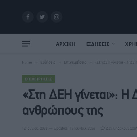
Facebook
Twitter
Instagram
ΑΡΧΙΚΗ
ΕΙΔΗΣΕΙΣ
ΧΡΗ
Home
»
Ειδήσεις
»
Επιχειρήσεις
»
«Στη ΔΕΗ γίνεται»: Η ΔΕ
ΕΠΙΧΕΙΡΉΣΕΙΣ
«Στη ΔΕΗ γίνεται»: Η 
ανθρώπους της
12 Ιουνίου, 2026
Updated:
12 Ιουνίου, 2026
Δεν υπάρχουν Σχό