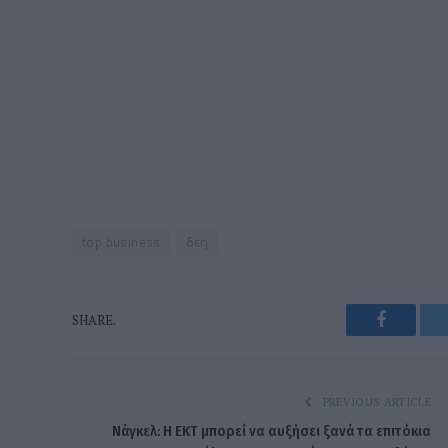
top business
δεη
Faceboo
SHARE.
PREVIOUS ARTICLE
Νάγκελ: Η ΕΚΤ μπορεί να αυξήσει ξανά τα επιτόκια