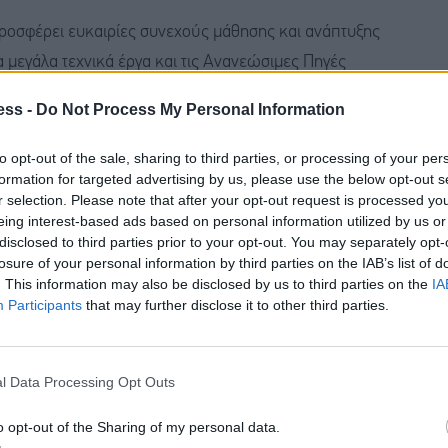
προσφέρει ευκαιρίες συνεχούς μάθησης και ανάπτυξης
 μεγάλα τεχνικά έργα και τις Ανανεώσιμες Πηγές
επικοινωνίες και τα data centers. Η διεθνής παρουσία
ess -
Do Not Process My Personal Information
 προοπτικές για μια καριέρα με ουσιαστικό
to opt-out of the sale, sharing to third parties, or processing of your per
formation for targeted advertising by us, please use the below opt-out s
ενοι στον Όμιλο ΔΕΗ συμμετέχουν σε έργα μεγάλης
r selection. Please note that after your opt-out request is processed y
eing interest-based ads based on personal information utilized by us or
άβαση και τον ψηφιακό μετασχηματισμό, αφήνοντας
disclosed to third parties prior to your opt-out. You may separately opt-
ία και την κοινωνία. Με 8,5 εκατομμύρια πελάτες και
losure of your personal information by third parties on the IAB’s list of
ινητήρια δύναμη βιώσιμης ανάπτυξης.
. This information may also be disclosed by us to third parties on the
IA
Participants
that may further disclose it to other third parties.
 Ομίλου είναι η δημιουργία ενός ασφαλούς,
άλλοντος εργασίας. Με έμφαση στην υγεία, την
ελματικής και προσωπικής ζωής, καθώς και μέσα από
l Data Processing Opt Outs
λος φροντίζει έμπρακτα τους ανθρώπους του και τις
o opt-out of the Sharing of my personal data.