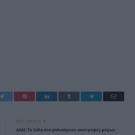
k
Twitter
Pinterest
LinkedIn
Tumblr
Telegram
Email
NEXT ARTICLE
ΑΑΔΕ: Τα λάθη που μπλοκάρουν επιστροφές φόρων