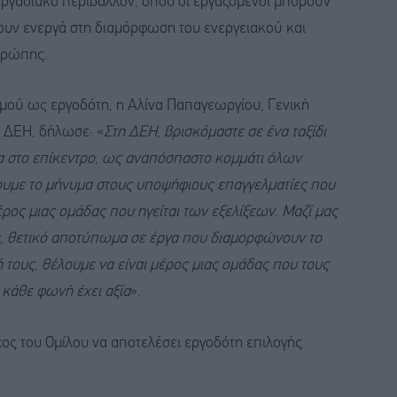
εργασιακό περιβάλλον, όπου οι εργαζόμενοι μπορούν
λουν ενεργά στη διαμόρφωση του ενεργειακού και
υρώπης.
μού ως εργοδότη, η Αλίνα Παπαγεωργίου, Γενική
 ΔΕΗ, δήλωσε: «
Στη ΔΕΗ, βρισκόμαστε σε ένα ταξίδι
α στο επίκεντρο, ως αναπόσπαστο κομμάτι όλων
ίνουμε το μήνυμα στους υποψήφιους επαγγελματίες που
ρος μιας ομάδας που ηγείται των εξελίξεων. Μαζί μας
υς, θετικό αποτύπωμα σε έργα που διαμορφώνουν το
 τους, θέλουμε να είναι μέρος μιας ομάδας που τους
 κάθε φωνή έχει αξία
».
χος του Ομίλου να αποτελέσει εργοδότη επιλογής