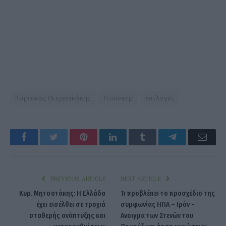
Kυριάκος Πιερρακάκης
Γιούνκερ
επιλογές
Facebook
Twitter
Pinterest
LinkedIn
Tumblr
Telegram
Emai
PREVIOUS ARTICLE
NEXT ARTICLE
Κυρ. Μητσοτάκης: Η Ελλάδα
Τι προβλέπει το προσχέδιο της
έχει εισέλθει σε τροχιά
συμφωνίας ΗΠΑ – Ιράν -
σταθερής ανάπτυξης και
Ανοιγμα των Στενών του