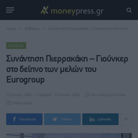
Home
»
Ειδήσεις
»
Συνάντηση Πιερρακάκη – Γιούνκερ στο δείπνο των μελών του Eurogroup
ΕΙΔΉΣΕΙΣ
Συνάντηση Πιερρακάκη – Γιούνκερ
στο δείπνο των μελών του
Eurogroup
12 Ιουνίου, 2026
Updated:
12 Ιουνίου, 2026
Δεν υπάρχουν Σχόλια
3 Mins Read
Facebook
Twitter
LinkedIn