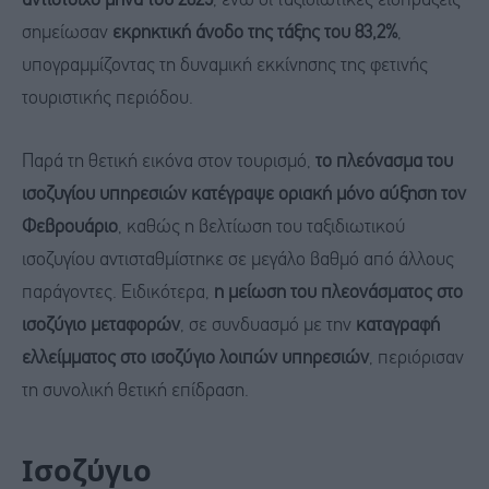
αντίστοιχο μήνα του 2025
, ενώ οι ταξιδιωτικές εισπράξεις
σημείωσαν
εκρηκτική άνοδο της τάξης του 83,2%
,
υπογραμμίζοντας τη δυναμική εκκίνησης της φετινής
τουριστικής περιόδου.
Παρά τη θετική εικόνα στον τουρισμό,
το πλεόνασμα του
ισοζυγίου υπηρεσιών κατέγραψε οριακή μόνο αύξηση τον
Φεβρουάριο
, καθώς η βελτίωση του ταξιδιωτικού
ισοζυγίου αντισταθμίστηκε σε μεγάλο βαθμό από άλλους
παράγοντες. Ειδικότερα,
η μείωση του πλεονάσματος στο
ισοζύγιο μεταφορών
, σε συνδυασμό με την
καταγραφή
ελλείμματος στο ισοζύγιο λοιπών υπηρεσιών
, περιόρισαν
τη συνολική θετική επίδραση.
Ισοζύγιο