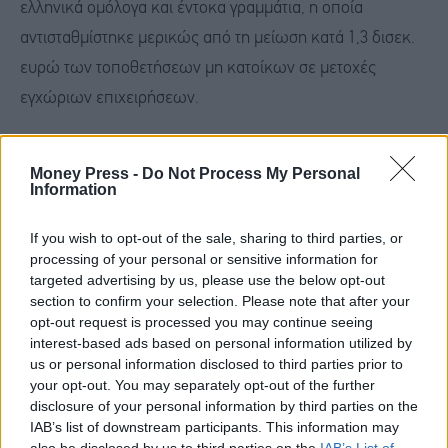
ελληνικά ομόλογα και έντοκα γραμμάτια, η οποία
αντισταθμίστηκε μερικώς από τη μείωση κατά 1,3 δισεκ.
ευρώ των τοποθετήσεων μη κατοίκων σε μετοχές
εγχώριων επιχειρήσεων.
Στην κατηγορία των λοιπών επενδύσεων, η αύξηση των
Money Press -
Do Not Process My Personal
απαιτήσεων των κατοίκων έναντι του εξωτερικού
Information
οφείλεται στην άνοδο κατά 3,2 δισεκ. ευρώ των
If you wish to opt-out of the sale, sharing to third parties, or
τοποθετήσεων κατοίκων σε καταθέσεις και repos στο
processing of your personal or sensitive information for
εξωτερικό, στην αύξηση κατά 1,1 δισεκ. ευρώ της
targeted advertising by us, please use the below opt-out
section to confirm your selection. Please note that after your
χορήγησης δανείων σε μη κατοίκους, αλλά και στη
opt-out request is processed you may continue seeing
στατιστική προσαρμογή που συνδέεται με την έκδοση
interest-based ads based on personal information utilized by
us or personal information disclosed to third parties prior to
τραπεζογραμματίων (κατά 868,0 εκατ. ευρώ). Η άνοδος
your opt-out. You may separately opt-out of the further
των υποχρεώσεών τους αποδίδεται κυρίως στην αύξηση
disclosure of your personal information by third parties on the
κατά 4,8 δισεκ. ευρώ των τοποθετήσεων μη κατοίκων σε
IAB’s list of downstream participants. This information may
also be disclosed by us to third parties on the
IAB’s List of