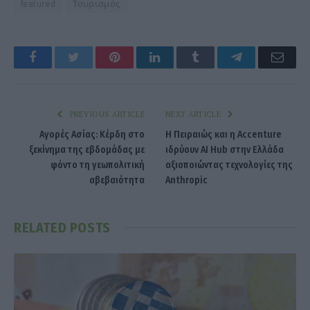
featured
Τουρισμός
Facebook
Twitter
Pinterest
LinkedIn
Tumblr
Telegram
Emai
PREVIOUS ARTICLE
NEXT ARTICLE
Αγορές Ασίας: Κέρδη στο
Η Πειραιώς και η Accenture
ξεκίνημα της εβδομάδας με
ιδρύουν AI Hub στην Ελλάδα
φόντο τη γεωπολιτική
αξιοποιώντας τεχνολογίες της
αβεβαιότητα
Anthropic
RELATED
POSTS