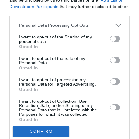
καταθέσεις και repos στην Ελλάδα (περιλαμβάνεται και ο
Downstream Participants
that may further disclose it to other
λογαριασμός TARGET) και δευτερευόντως στη στατιστική
third parties.
προσαρμογή που σχετίζεται με την έκδοση
Personal Data Processing Opt Outs
τραπεζογραμματίων (κατά 868,0 εκατ. ευρώ), οι οποίες
I want to opt-out of the Sharing of my
αντισταθμίστηκαν ως ένα βαθμό από τη μείωση κατά 2,0
personal data.
Opted In
δισεκ. ευρώ των δανειακών υποχρεώσεών τους προς
μη κατοίκους.
I want to opt-out of the Sale of my
Personal Data.
Opted In
Στο τέλος Φεβρουαρίου του 2026, τα συναλλαγματικά
I want to opt-out of processing my
Personal Data for Targeted Advertising.
διαθέσιμα της χώρας διαμορφώθηκαν σε 23,0 δισεκ.
Opted In
ευρώ, έναντι 15,7 δισεκ. ευρώ στο τέλος Φεβρουαρίου
I want to opt-out of Collection, Use,
του 2026.
Retention, Sale, and/or Sharing of my
Personal Data that Is Unrelated with the
Purposes for which it was collected.
Opted In
CONFIRM