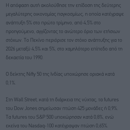
Η απόφαση αυτή ακολούθησε την επίδοση της δεύτερης
μεγαλύτερης οικονομίας παγκοσμίως, η οποία κατέγραψε
ανάπτυξη 5% στο πρώτο τρίμηνο, από 4,5% στο
προηγούμενο, αγγίζοντας το ανώτερο όριο των ετήσιων
στόχων. Το Πεκίνο περιόρισε τον στόχο ανάπτυξης για το
2026 μεταξύ 4,5% και 5%, στο χαμηλότερο επίπεδο από τη
δεκαετία του 1990.
Ο δείκτης Nifty 50 της Ινδίας υποχώρησε οριακά κατά
0,1%.
Στη Wall Street, κατά τη διάρκεια της νύχτας, τα futures
του Dow Jones σημείωσαν πτώση 425 μονάδες ή 0,9%.
Τα futures του S&P 500 υποχώρησαν κατά 0,8%, ενώ
εκείνα του Nasdaq-100 κατέγραψαν πτώση 0,65%.