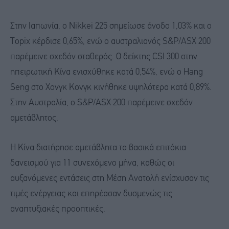
Στην Ιαπωνία, ο Nikkei 225 σημείωσε άνοδο 1,03% και ο
Topix κέρδισε 0,65%, ενώ ο αυστραλιανός S&P/ASX 200
παρέμεινε σχεδόν σταθερός. Ο δείκτης CSI 300 στην
ηπειρωτική Κίνα ενισχύθηκε κατά 0,54%, ενώ ο Hang
Seng στο Χονγκ Κονγκ κινήθηκε υψηλότερα κατά 0,89%.
Στην Αυστραλία, ο S&P/ASX 200 παρέμεινε σχεδόν
αμετάβλητος.
Η Κίνα διατήρησε αμετάβλητα τα βασικά επιτόκια
δανεισμού για 11 συνεχόμενο μήνα, καθώς οι
αυξανόμενες εντάσεις στη Μέση Ανατολή ενίσχυσαν τις
τιμές ενέργειας και επηρέασαν δυσμενώς τις
αναπτυξιακές προοπτικές.