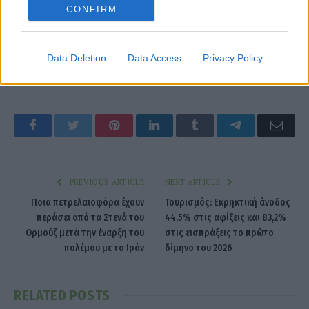
CONFIRM
Data Deletion
Data Access
Privacy Policy
Ασιατικά χρηματιστήρια
Facebook
Twitter
Pinterest
LinkedIn
Tumblr
Telegram
Emai
PREVIOUS ARTICLE
NEXT ARTICLE
Ποια πετρελαιοφόρα έχουν
Τουρισμός: Εκρηκτική άνοδος
περάσει από τα Στενά του
44,5% στις αφίξεις και 83,2%
Ορμούζ μετά την έναρξη του
στις εισπράξεις το πρώτο
πολέμου με το Ιράν
δίμηνο του 2026
RELATED
POSTS