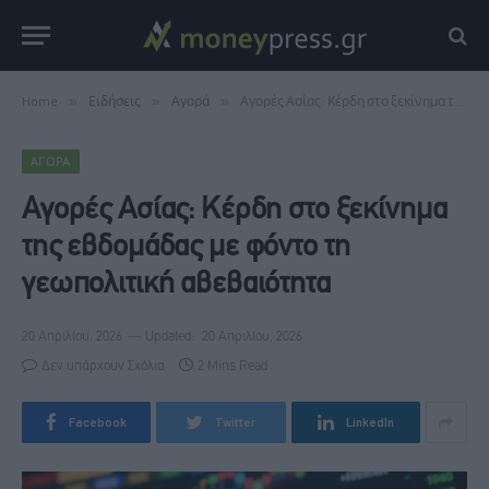
Home
»
Ειδήσεις
»
Αγορά
»
Αγορές Ασίας: Κέρδη στο ξεκίνημα της εβδομάδας με φόντο τη γεωπολιτική αβεβαιότητα
ΑΓΟΡΆ
Αγορές Ασίας: Κέρδη στο ξεκίνημα
της εβδομάδας με φόντο τη
γεωπολιτική αβεβαιότητα
20 Απριλίου, 2026
Updated:
20 Απριλίου, 2026
Δεν υπάρχουν Σχόλια
2 Mins Read
Facebook
Twitter
LinkedIn