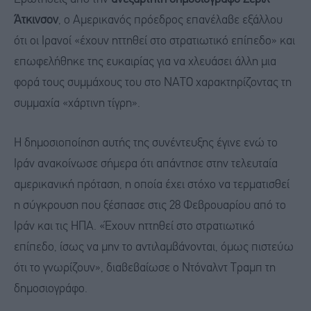
Άτκινσον
, ο Αμερικανός πρόεδρος επανέλαβε εξάλλου
ότι οι Ιρανοί «έχουν ηττηθεί στο στρατιωτικό επίπεδο» και
επωφελήθηκε της ευκαιρίας για να χλευάσει άλλη μια
φορά τους συμμάχους του στο ΝΑΤΟ χαρακτηρίζοντας τη
συμμαχία «χάρτινη τίγρη».
Η δημοσιοποίηση αυτής της συνέντευξης έγινε ενώ το
Ιράν ανακοίνωσε σήμερα ότι απάντησε στην τελευταία
αμερικανική πρόταση, η οποία έχει στόχο να τερματισθεί
η σύγκρουση που ξέσπασε στις 28 Φεβρουαρίου από το
Ιράν και τις ΗΠΑ. «Έχουν ηττηθεί στο στρατιωτικό
επίπεδο, ίσως να μην το αντιλαμβάνονται, όμως πιστεύω
ότι το γνωρίζουν», διαβεβαίωσε ο Ντόναλντ Τραμπ τη
δημοσιογράφο.