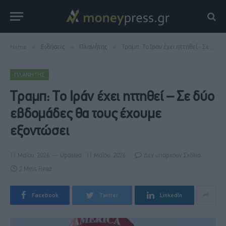
Home
»
Ειδήσεις
»
Πλανήτης
»
Τραμπ: Το Ιράν έχει ηττηθεί – Σε δύο εβδομάδες θα τους έχουμε εξοντώσει
ΠΛΑΝΉΤΗΣ
Τραμπ: Το Ιράν έχει ηττηθεί – Σε δύο
εβδομάδες θα τους έχουμε
εξοντώσει
11 Μαΐου, 2026
Updated:
11 Μαΐου, 2026
Δεν υπάρχουν Σχόλια
2 Mins Read
Facebook
Twitter
LinkedIn