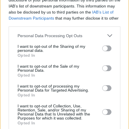
disclosure of your personal information by third parties on the
IAB’s list of downstream participants. This information may
also be disclosed by us to third parties on the
IAB’s List of
Downstream Participants
that may further disclose it to other
third parties.
Ιράν
πολεμος
Τραμπ
Personal Data Processing Opt Outs
I want to opt-out of the Sharing of my
personal data.
Facebook
Twitter
Pinterest
LinkedIn
Tumblr
Telegram
Emai
Opted In
I want to opt-out of the Sale of my
Personal Data.
Opted In
PREVIOUS ARTICLE
NEXT ARTICLE
I want to opt-out of processing my
Δημοσκόπηση Bloomberg: Δύο
Τα «Πόθεν Έσχες» των
Personal Data for Targeted Advertising.
αυξήσεις επιτοκίων φέτος
πολιτικών – Δείτε τις δηλώσεις
Opted In
βλέπουν οι οικονομολόγοι
περιουσιακής κατάστασης
I want to opt-out of Collection, Use,
Retention, Sale, and/or Sharing of my
Personal Data that Is Unrelated with the
RELATED
POSTS
Purposes for which it was collected.
Opted In