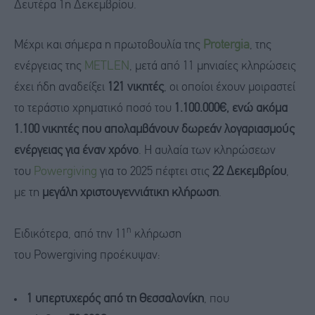
Δευτέρα 1η Δεκεμβρίου.
Μέχρι και σήμερα η πρωτοβουλία της
Protergia
, της
ενέργειας της
METLEN
, μετά από 11 μηνιαίες κληρώσεις
έχει ήδη αναδείξει
121 νικητές
, οι οποίοι έχουν μοιραστεί
το τεράστιο χρηματικό ποσό του
1.100.000€, ενώ ακόμα
1.100 νικητές που απολαμβάνουν δωρεάν λογαριασμούς
ενέργειας για έναν χρόνο
. Η αυλαία των κληρώσεων
του
Powergiving
για το 2025 πέφτει στις
22 Δεκεμβρίου
,
με τη
μεγάλη χριστουγεννιάτικη κλήρωση
.
η
Ειδικότερα, από την 11
κλήρωση
του Powergiving προέκυψαν:
1 υπερτυχερός από τη Θεσσαλονίκη
, που