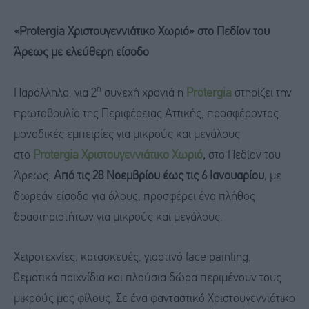
«Protergia Χριστουγεννιάτικο Χωριό» στο Πεδίον του
Άρεως με ελεύθερη είσοδο
η
Παράλληλα, για 2
συνεχή χρονιά η
Protergia
στηρίζει την
πρωτοβουλία της Περιφέρειας Αττικής, προσφέροντας
μοναδικές εμπειρίες για μικρούς και μεγάλους
στο
Protergia
Χριστουγεννιάτικο Χωριό
,
στο Πεδίον του
Άρεως.
Από τις 28 Νοεμβρίου έως τις 6 Ιανουαρίου,
με
δωρεάν είσοδο για όλους, προσφέρει ένα πλήθος
δραστηριοτήτων για μικρούς και μεγάλους.
Χειροτεχνίες, κατασκευές, γιορτινό face painting,
θεματικά παιχνίδια και πλούσια δώρα περιμένουν τους
μικρούς μας φίλους. Σε ένα φανταστικό Χριστουγεννιάτικο