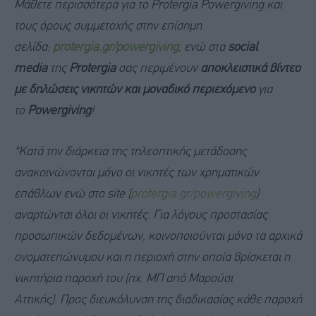
Μάθετε περισσότερα για το Protergia Powergiving και
τους όρους συμμετοχής στην επίσημη
σελίδα:
protergia.gr/powergiving
, ενώ στα
social
media
της
Protergia
σας περιμένουν
αποκλειστικά βίντεο
με δηλώσεις νικητών και μοναδικό περιεχόμενο
για
το
Powergiving
!
*Κατά την διάρκεια της τηλεοπτικής μετάδοσης
ανακοινώνονται μόνο οι νικητές των χρηματικών
επάθλων ενώ στο site (
protergia.gr/powergiving
)
αναρτώνται όλοι οι νικητές. Για λόγους προστασίας
προσωπικών δεδομένων, κοινοποιούνται μόνο τα αρχικά
ονοματεπώνυμου και η περιοχή στην οποία βρίσκεται η
νικητήρια παροχή του (πχ. ΜΠ από Μαρούσι
Αττικής).
Προς διευκόλυνση της διαδικασίας κάθε παροχή