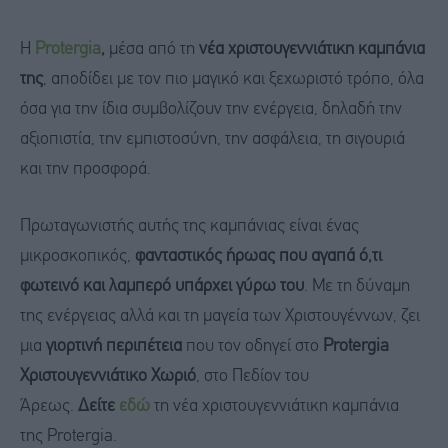
Η
Protergia
,
μέσα από τη
νέα χριστουγεννιάτικη καμπάνια
της
, αποδίδει με τον πιο μαγικό και ξεχωριστό τρόπο, όλα
όσα για την ίδια συμβολίζουν την ενέργεια, δηλαδή την
αξιοπιστία, την εμπιστοσύνη, την ασφάλεια, τη σιγουριά
και την προσφορά.
Πρωταγωνιστής αυτής της καμπάνιας είναι ένας
μικροσκοπικός,
φανταστικός ήρωας που αγαπά ό,τι
φωτεινό και λαμπερό υπάρχει γύρω του
. Με τη δύναμη
της ενέργειας αλλά και τη μαγεία των Χριστουγέννων, ζει
μια
γιορτινή περιπέτεια
που τον οδηγεί στο
Protergia
Χριστουγεννιάτικο Χωριό
, στο Πεδίον του
Άρεως.
Δείτε
εδώ
τη νέα χριστουγεννιάτικη καμπάνια
της Protergia.