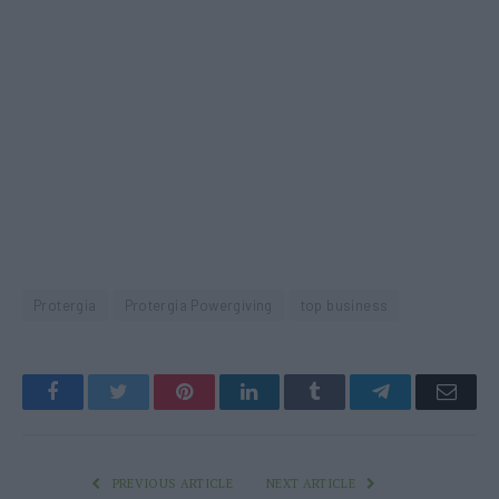
Protergia
Protergia Powergiving
top business
Facebook
Twitter
Pinterest
LinkedIn
Tumblr
Telegram
Emai
PREVIOUS ARTICLE
NEXT ARTICLE