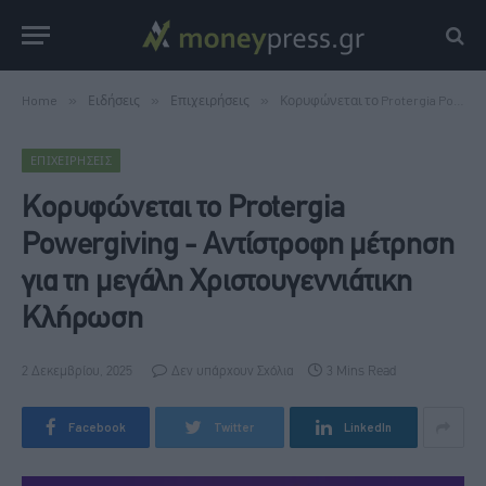
Home
»
Ειδήσεις
»
Επιχειρήσεις
»
Κορυφώνεται το Protergia Powergiving - Αντίστροφη μέτρηση για τη μεγάλη Χριστουγεννιάτικη Κλήρωση
ΕΠΙΧΕΙΡΉΣΕΙΣ
Κορυφώνεται το Protergia
Powergiving - Αντίστροφη μέτρηση
για τη μεγάλη Χριστουγεννιάτικη
Κλήρωση
2 Δεκεμβρίου, 2025
Δεν υπάρχουν Σχόλια
3 Mins Read
Facebook
Twitter
LinkedIn