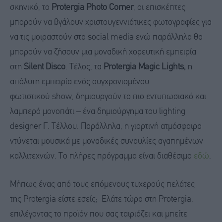
σκηνικό, το
Protergia Photo Corner
, οι επισκέπτες
μπορούν να βγάλουν χριστουγεννιάτικες φωτογραφίες για
να τις μοιραστούν στα social media ενώ παράλληλα θα
μπορούν να ζήσουν μια μοναδική χορευτική εμπειρία
στη
Silent Disco
. Τέλος, τα
Protergia Magic Lights
,
η
απόλυτη εμπειρία ενός συγχρονισμένου
φωτιστικού show, δημιουργούν το πιο εντυπωσιακό και
λαμπερό μονοπάτι – ένα δημιούργημα του lighting
designer Γ. Τέλλου.
Παράλληλα, η γιορτινή ατμόσφαιρα
ντύνεται μουσικά με μοναδικές συναυλίες αγαπημένων
καλλιτεχνών. Το πλήρες πρόγραμμα είναι διαθέσιμο
εδώ
.
Μήπως ένας από τους επόμενους τυχερούς πελάτες
της Protergia είστε εσείς; Ελάτε τώρα στη Protergia,
επιλέγοντας το προϊόν που σας ταιριάζει και μπείτε