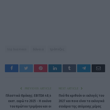
top business
δάνεια
τράπεζες
Facebook
Twitter
Pinterest
LinkedIn
Tumblr
Telegram
Emai
PREVIOUS ARTICLE
NEXT ARTICLE
Πλαστικά Θράκης: EBITDA 48,4
Πού θα κριθούν οι εκλογές του
εκατ. ευρώ το 2025 - Η εικόνα
2027 και ποια είναι τα εκλογικά
του πρώτου τριμήνου και οι
σενάρια της επόμενης μέρας