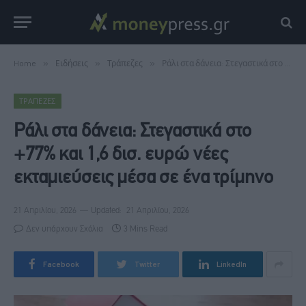
Home
»
Ειδήσεις
»
Τράπεζες
»
Ράλι στα δάνεια: Στεγαστικά στο +77% και 1,6 δισ. ευρώ νέες εκταμιεύσεις μέσα σε ένα τρίμηνο
ΤΡΆΠΕΖΕΣ
Ράλι στα δάνεια: Στεγαστικά στο
+77% και 1,6 δισ. ευρώ νέες
εκταμιεύσεις μέσα σε ένα τρίμηνο
21 Απριλίου, 2026
Updated:
21 Απριλίου, 2026
Δεν υπάρχουν Σχόλια
3 Mins Read
Facebook
Twitter
LinkedIn