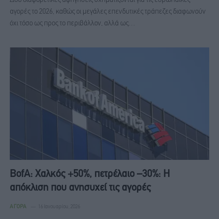
Δύο διαφορετικές αφηγήσεις σχηματίζονται για τις ευρωπαϊκές
αγορές το 2026, καθώς οι μεγάλες επενδυτικές τράπεζες διαφωνούν
όχι τόσο ως προς το περιβάλλον, αλλά ως…
BofA: Χαλκός +50%, πετρέλαιο –30%: Η
απόκλιση που ανησυχεί τις αγορές
ΑΓΟΡΆ
16 Ιανουαρίου, 2026