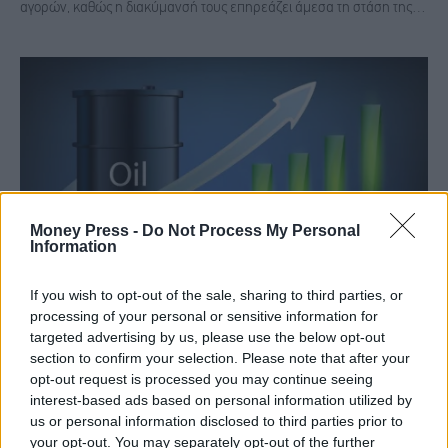
αγορών, καθώς η διακύμανσή τους επηρεάζει άμεσα τη στάση της…
Money Press -
Do Not Process My Personal
Information
If you wish to opt-out of the sale, sharing to third parties, or
Φόβοι για νέο «2008» λόγω πετρελαίου – Τι
processing of your personal or sensitive information for
targeted advertising by us, please use the below opt-out
βλέπουν οι αναλυτές
section to confirm your selection. Please note that after your
opt-out request is processed you may continue seeing
ΑΓΟΡΆ
21 Μαρτίου, 2026
interest-based ads based on personal information utilized by
us or personal information disclosed to third parties prior to
Η ενέργεια ιστορικά αποτελεί τον «σπινθήρα» για τις μεγαλύτερες
your opt-out. You may separately opt-out of the further
οικονομικές κρίσεις. Η αβεβαιότητα σχετικά με τη διάρκεια των