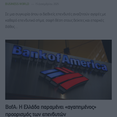
BUSINESS WORLD
15 Δεκεμβρίου, 2025
Σε μια συγκυρία όπου οι διεθνείς επενδυτές αναζητούν αγορές με
καθαρό επενδυτικό σήμα, σαφή θέση στους δείκτες και επαρκές
βάθος…
BofA: Η Ελλάδα παραμένει «αγαπημένος»
προορισμός των επενδυτών