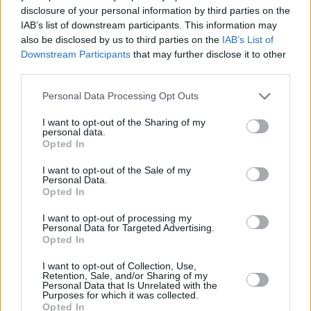
disclosure of your personal information by third parties on the
πολεμικών επιχειρήσεων, σε…
IAB’s list of downstream participants. This information may
also be disclosed by us to third parties on the
IAB’s List of
Downstream Participants
that may further disclose it to other
third parties.
Personal Data Processing Opt Outs
I want to opt-out of the Sharing of my
personal data.
Opted In
I want to opt-out of the Sale of my
Personal Data.
Opted In
I want to opt-out of processing my
BofA: Τράπεζες, ΟΠΑΠ και Metlen κρατούν την
Personal Data for Targeted Advertising.
Opted In
Ελλάδα στο επενδυτικό προσκήνιο
I want to opt-out of Collection, Use,
Retention, Sale, and/or Sharing of my
BUSINESS WORLD
12 Μαρτίου, 2026
Personal Data that Is Unrelated with the
Purposes for which it was collected.
Παρά τον γεωπολιτικό θόρυβο που έχει προκαλέσει η νέα ανάφλεξη
Opted In