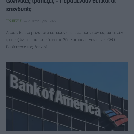
ελληνικές τράπεζες - Παραμένουν θετικοί οι
επενδυτές
ΤΡΆΠΕΖΕΣ
25 Σεπτεμβρίου, 2025
Άκρως θετικά μηνύματα έστειλαν οι επικεφαλής των ευρωπαϊκών
τραπεζών που συμμετείχαν στο 30ο European Financials CEO
Conference της Bank of…