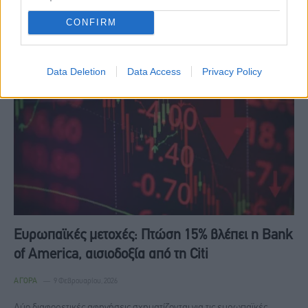
στη Μέση Ανατολή, οι διεθνείς επενδυτές δεν έχουν απομακρυνθεί
CONFIRM
από…
Data Deletion
Data Access
Privacy Policy
Ευρωπαϊκές μετοχές: Πτώση 15% βλέπει η Bank
of America, αισιοδοξία από τη Citi
ΑΓΟΡΆ
9 Φεβρουαρίου, 2026