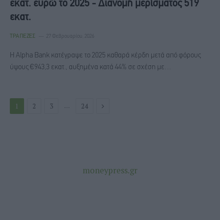
εκατ. ευρώ το 2025 - Διανομή μερίσματος 519
εκατ.
ΤΡΆΠΕΖΕΣ
27 Φεβρουαρίου, 2026
Η Alpha Bank κατέγραψε το 2025 καθαρά κέρδη μετά από φόρους
ύψους €943,3 εκατ., αυξημένα κατά 44% σε σχέση με…
Next
…
1
2
3
24
moneypress.gr