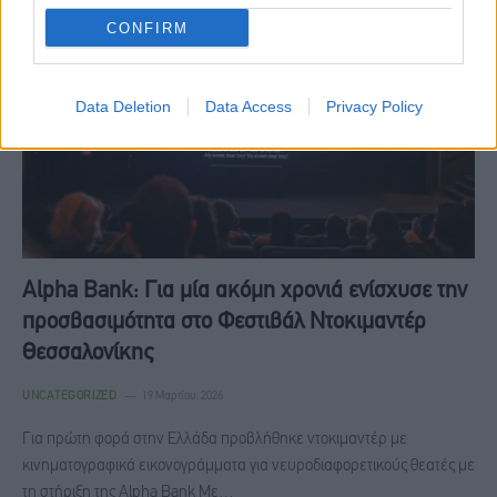
CONFIRM
Data Deletion
Data Access
Privacy Policy
Alpha Bank: Για μία ακόμη χρονιά ενίσχυσε την
προσβασιμότητα στο Φεστιβάλ Ντοκιμαντέρ
Θεσσαλονίκης
UNCATEGORIZED
19 Μαρτίου, 2026
Για πρώτη φορά στην Ελλάδα προβλήθηκε ντοκιμαντέρ με
κινηματογραφικά εικονογράμματα για νευροδιαφορετικούς θεατές με
τη στήριξη της Alpha Bank Με…