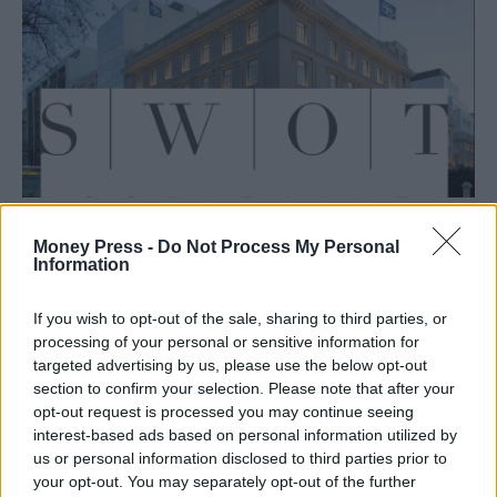
Η SWOT Hospitality σε στρατηγική συνεργασία
Money Press -
Do Not Process My Personal
με την Alpha Bank στο advisory νέων
Information
ξενοδοχειακών σχημάτων
If you wish to opt-out of the sale, sharing to third parties, or
ΤΡΆΠΕΖΕΣ
26 Μαρτίου, 2026
processing of your personal or sensitive information for
targeted advertising by us, please use the below opt-out
Η SWOT Hospitality ανακοινώνει τη νέα στρατηγική της συνεργασία
section to confirm your selection. Please note that after your
με την Alpha Bank, στο πλαίσιο παροχής συμβουλευτικών
opt-out request is processed you may continue seeing
υπηρεσιών (advisory) προς…
interest-based ads based on personal information utilized by
us or personal information disclosed to third parties prior to
your opt-out. You may separately opt-out of the further