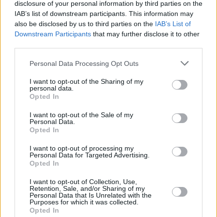
disclosure of your personal information by third parties on the
IAB’s list of downstream participants. This information may
also be disclosed by us to third parties on the
IAB’s List of
Downstream Participants
that may further disclose it to other
third parties.
Personal Data Processing Opt Outs
I want to opt-out of the Sharing of my
personal data.
Opted In
I want to opt-out of the Sale of my
Alpha Bank: Απέκτησε 2,875 εκατ. ίδιες μετοχές
Personal Data.
Opted In
έναντι 9,32 εκατ. ευρώ
I want to opt-out of processing my
ΤΡΆΠΕΖΕΣ
24 Μαρτίου, 2026
Personal Data for Targeted Advertising.
Opted In
Στην απόκτηση 2.875.000 ίδιων μετοχών προχώρησε η Alpha Bank,
I want to opt-out of Collection, Use,
κατά το διάστημα από 16 έως 20 Μαρτίου, με μέση τιμή
Retention, Sale, and/or Sharing of my
Personal Data that Is Unrelated with the
κτήσης 3,243 ευρώ ανά μετοχή…
Purposes for which it was collected.
Opted In