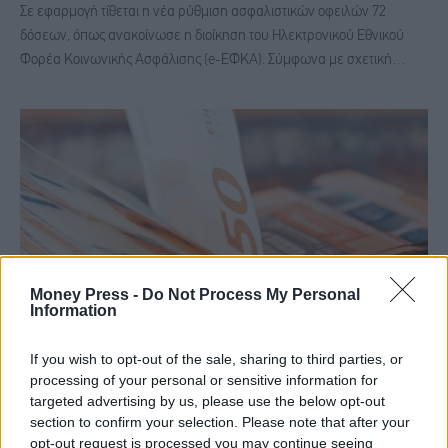
Σε εφαρμογή τίθεται η νέα ρύθμιση ασφαλιστικών οφειλών 72
δόσεων, όπως ανακοίνωσε η διοίκηση του Ηλεκτρονικού Εθνικού
Φορέα Κοινωνικής Ασφάλισης (e-ΕΦΚΑ). Σύμφωνα με σχετική…
Money Press -
Do Not Process My Personal
Information
If you wish to opt-out of the sale, sharing to third parties, or
Ανατροπές στις συντάξεις χηρείας – Τι αλλάζει
processing of your personal or sensitive information for
για χιλιάδες δικαιούχους
targeted advertising by us, please use the below opt-out
section to confirm your selection. Please note that after your
ΣΥΝΤΆΞΕΙΣ
2 Ιουλίου, 2026
opt-out request is processed you may continue seeing