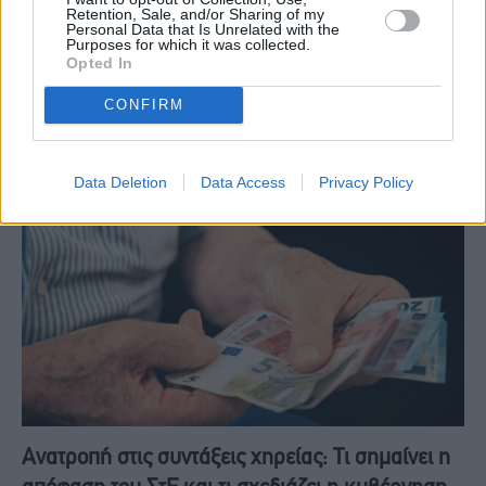
Retention, Sale, and/or Sharing of my
Personal Data that Is Unrelated with the
ΕΡΓΑΣΊΑ
29 Ιουνίου, 2026
Purposes for which it was collected.
Opted In
Παράταση στην προθεσμία υποβολής αιτήσεων έδωσε το Υπουργείο
Υγείας στους ειδικευόμενους γιατρούς που επιθυμούν να ασκούν
CONFIRM
ιδιωτικό έργο παράλληλα με την εργασία τους στο…
Data Deletion
Data Access
Privacy Policy
Ανατροπή στις συντάξεις χηρείας: Τι σημαίνει η