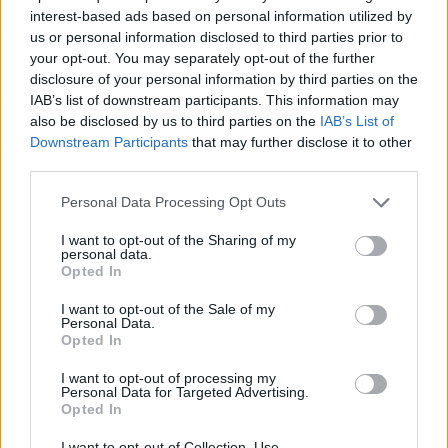
interest-based ads based on personal information utilized by
Με απόφαση της κυβέρνησης σε νομοθετική διάταξη που θα φέρει το
us or personal information disclosed to third parties prior to
αμέσως επόμενο διάστημα, καταργείται η περικοπή σε βάθος
your opt-out. You may separately opt-out of the further
τριετίας…
disclosure of your personal information by third parties on the
IAB’s list of downstream participants. This information may
also be disclosed by us to third parties on the
IAB’s List of
Downstream Participants
that may further disclose it to other
third parties.
Personal Data Processing Opt Outs
I want to opt-out of the Sharing of my
personal data.
Opted In
I want to opt-out of the Sale of my
Personal Data.
Opted In
I want to opt-out of processing my
«Πράσινο φως» από το Υπουργείο Υγείας:
Personal Data for Targeted Advertising.
Παράταση για την παράλληλη απασχόληση των
Opted In
γιατρών
I want to opt-out of Collection, Use,