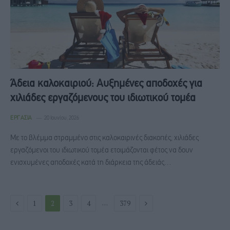
Άδεια καλοκαιριού: Αυξημένες αποδοχές για
χιλιάδες εργαζόμενους του ιδιωτικού τομέα
ΕΡΓΑΣΊΑ
20 Ιουνίου, 2026
Με το βλέμμα στραμμένο στις καλοκαιρινές διακοπές, χιλιάδες
εργαζόμενοι του ιδιωτικού τομέα ετοιμάζονται φέτος να δουν
ενισχυμένες αποδοχές κατά τη διάρκεια της άδειάς…
Previous
Next
…
1
2
3
4
379